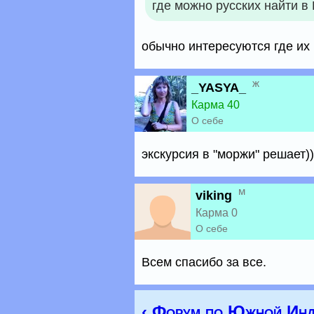
где можно русских найти в
обычно интересуются где их 
ж
_YASYA_
Карма 40
О себе
экскурсия в "моржи" решает))
м
viking
Карма 0
О себе
Всем спасибо за все.
‹ Форум по Южной Инд