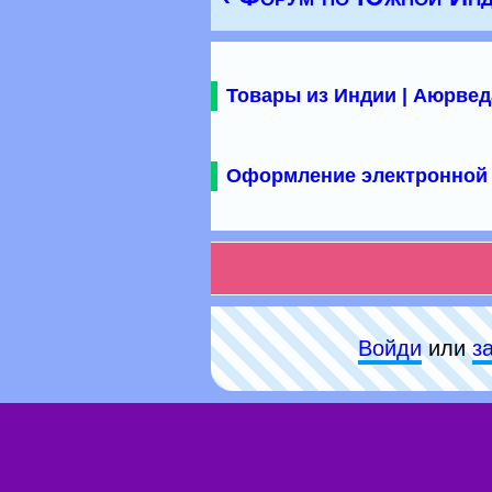
Товары из Индии | Аюрвед
Оформление электронной 
Войди
или
з