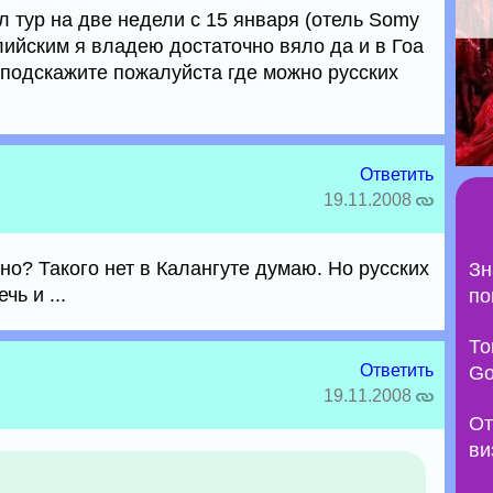
л тур на две недели с 15 января (отель Somy
глийским я владею достаточно вяло да и в Гоа
подскажите пожалуйста где можно русских
Ответить
19.11.2008
но? Такого нет в Калангуте думаю. Но русских
Зн
чь и ...
по
То
Ответить
Go
19.11.2008
От
ви