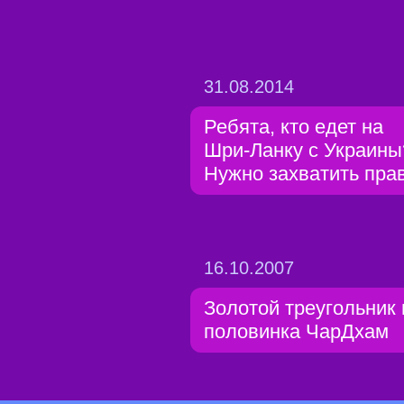
31.08.2014
Ребята, кто едет на
Шри-Ланку с Украины
Нужно захватить прав
16.10.2007
Золотой треугольник 
половинка ЧарДхам