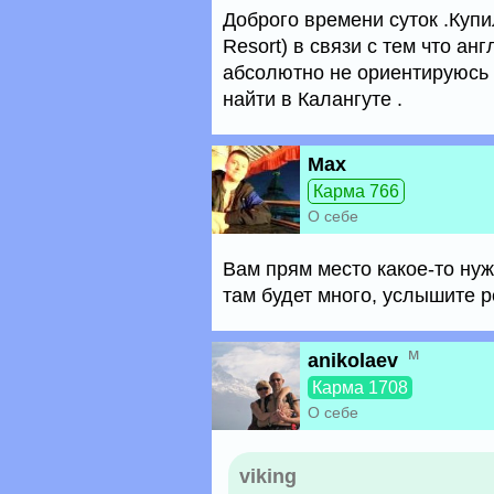
Доброго времени суток .Купи
Resort) в связи с тем что ан
абсолютно не ориентируюсь 
найти в Калангуте .
Max
Карма 766
О себе
Вам прям место какое-то нуж
там будет много, услышите ре
м
anikolaev
Карма 1708
О себе
viking