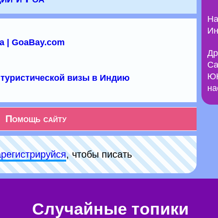
На
Ин
а | GoaBay.com
Др
Са
ЮН
туристической визы в Индию
на
Помощь сайту
арeгиcтpируйся
, чтобы писать
Случайные топики