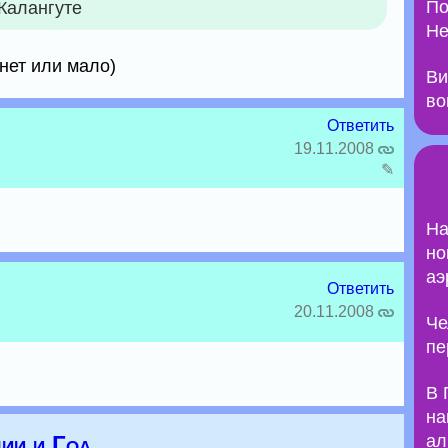
По
 Калангуте
Не
нет или мало)
Ви
во
Ответить
19.11.2008
✎
На
но
аэ
Ответить
20.11.2008
Че
пе
В 
на
ии и Гоа
ал