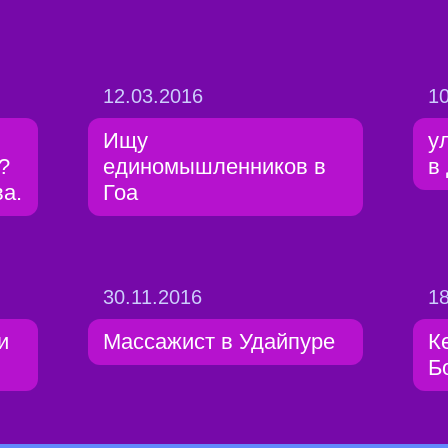
12.03.2016
10
Ищу
у
?
единомышленников в
в
а.
Гоа
30.11.2016
18
и
Массажист в Удайпуре
К
Б