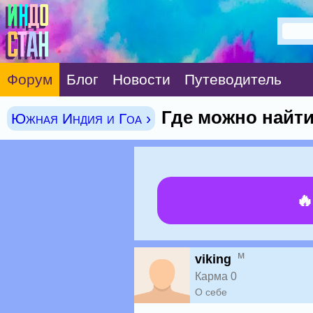
Форум
Блог
Новости
Путеводитель
Где можно найти
Южная Индия и Гоа ›

м
viking
Карма 0
О себе