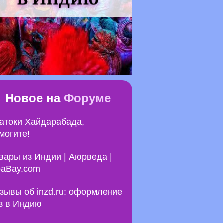
Новое на
Форуме
атоки Хайдарабада,
могите!
вары из Индии | Аюрведа |
aBay.com
зывы об inzd.ru: оформление
з в Индию