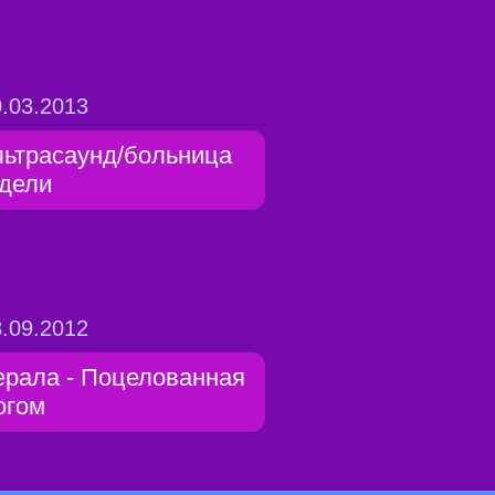
.03.2013
льтрасаунд/больница
 дели
.09.2012
ерала - Поцелованная
огом