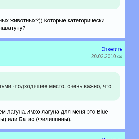
ых животных?)) Которые категорически
наватуну?
Ответить
20.02.2010
тьми -подходящее место. очень важно, что
ем лагуна.Имхо лагуна для меня это Blue
ы) или Батао (Филиппины).