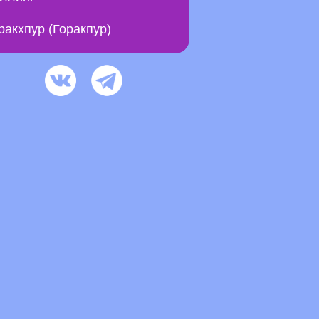
ракхпур (Горакпур)