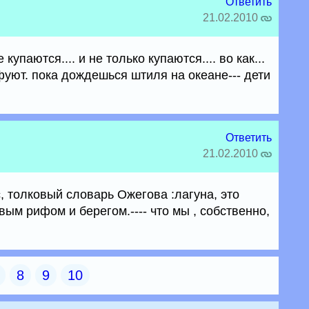
Ответить
21.02.2010
упаются.... и не только купаются.... во как...
афуют. пока дождешься штиля на океане--- дети
Ответить
21.02.2010
с, толковый словарь Ожегова :лагуна, это
ым рифом и берегом.---- что мы , собственно,
8
9
10