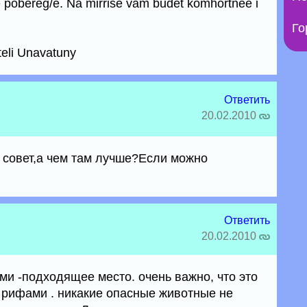
e pobereg/e. Na mirrise vam budet komhortnee i
Го
teli Unavatuny
Ответить
20.02.2010
 совет,а чем там лучше?Если можно
Ответить
20.02.2010
ми -подходящее место. очень важно, что это
я рифами . никакие опасные животные не