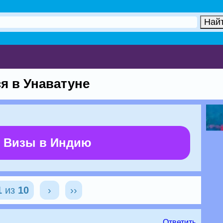
я в Унаватуне
 Визы в Индию
1
из
10
›
››
Ответить