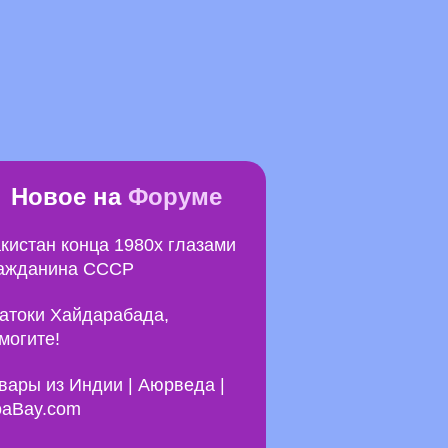
Новое на
Форуме
кистан конца 1980х глазами
ажданина СССР
атоки Хайдарабада,
могите!
вары из Индии | Аюрведа |
aBay.com