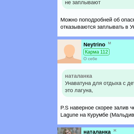
не заплывают
Можно поподробней об опасн
отказываются заплывать в У
м
Neytrino
Карма 112
О себе
наталанка
Унаватуна для отдыха с де
это лагуна,
P.S наверное скорее залив ч
Lagune на Курумбе (Мальдив
ж
наталанка