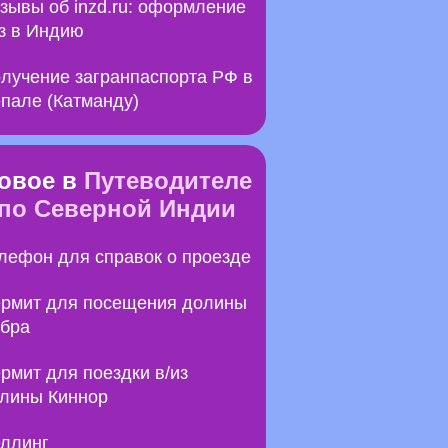
зывы об inzd.ru: оформление
з в Индию
лучение загранпаспорта РФ в
пале (Катманду)
овое в
Путеводителе
по Северной Индии
лефон для справок о проезде
рмит для посещения долины
бра
рмит для поездки в/из
лины Киннор
ллинг