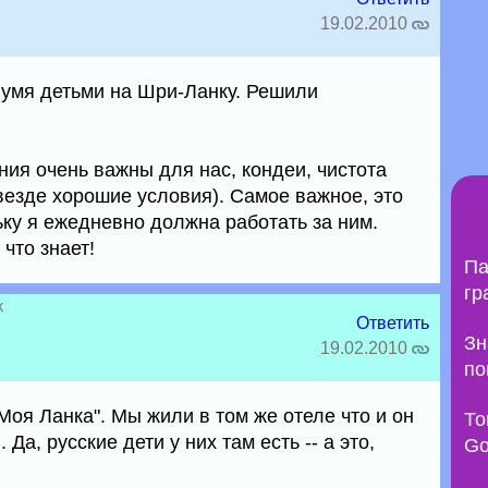
19.02.2010
вумя детьми на Шри-Ланку. Решили
ия очень важны для нас, кондеи, чистота
везде хорошие условия). Самое важное, это
ьку я ежедневно должна работать за ним.
что знает!
Па
гр
ж
Ответить
Зн
19.02.2010
по
оя Ланка". Мы жили в том же отеле что и он
То
Да, русские дети у них там есть -- а это,
Go