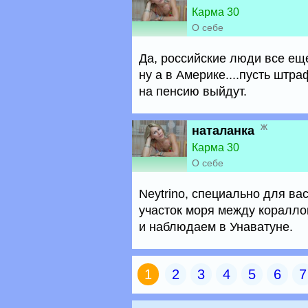
Карма 30
О себе
Да, российские люди все еще к
ну а в Америке....пусть штр
на пенсию выйдут.
ж
наталанка
Карма 30
О себе
Neytrino, специально для ва
участок моря между кораллов
и наблюдаем в Унаватуне.
1
2
3
4
5
6
7