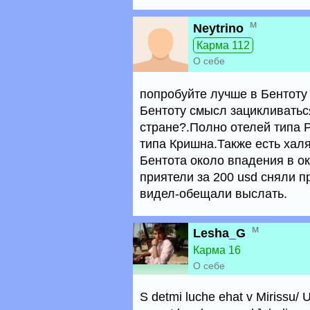
м
Neytrino
Карма 112
О себе
попробуйте лучше в Бентоту 
Бентоту смысл зацикливатьс
стране?.Полно отелей типа 
типа Кришна.Также есть халя
Бентота около впадения в ок
приятели за 200 usd сняли п
видел-обещали выслать.
м
Lesha_G
Карма 16
О себе
S detmi luche ehat v Mirissu/