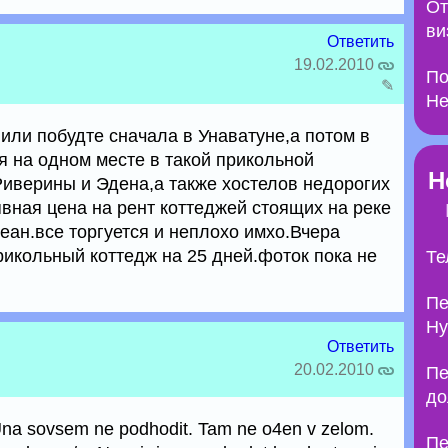
От
ви
Ответить
19.02.2010
По
✎
Не
или побудте сначала в Унаватуне,а потом в
я на одном месте в такой прикольной
Н
Риверины и Эдена,а также хостелов недорогих
вная цена на рент коттеджей стоящих на реке
еан.все торгуется и неплохо имхо.Вчера
рикольный коттедж на 25 дней.фоток пока не
Те
Пе
Ну
Ответить
20.02.2010
Пе
до
 Una sovsem ne podhodit. Tam ne o4en v zelom.
Пе