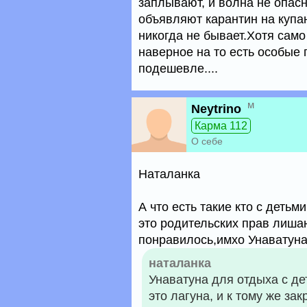
заплывают, и волна не опасн
объявляют карантин на купан
никогда не бывает.Хотя само
наверное на то есть особые п
подешевле....
м
Neytrino
Карма 112
О себе
Наталанка
А что есть такие кто с деть
это родительских прав лиша
понравилось,имхо Унаватуна
наталанка
Унаватуна для отдыха с де
это лагуна, и к тому же з