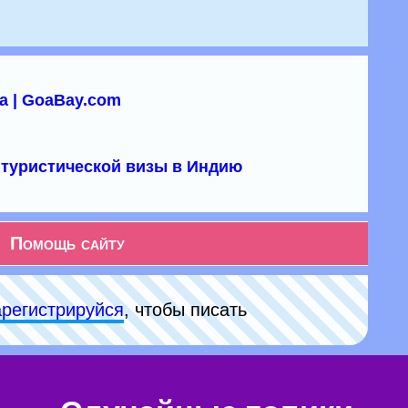
а | GoaBay.com
туристической визы в Индию
Помощь сайту
арeгиcтpируйся
, чтобы писать