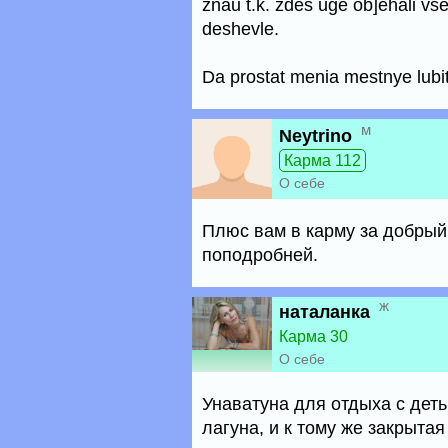
znau t.k. zdes uge ob]ehali vs
deshevle.
Da prostat menia mestnye lubi
м
Neytrino
Карма 112
О себе
Плюс вам в карму за добрый
поподробней.
ж
наталанка
Карма 30
О себе
Унаватуна для отдыха с деть
лагуна, и к тому же закрыта