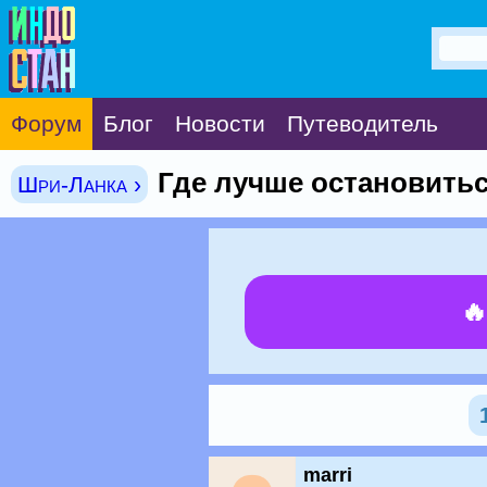
Форум
Блог
Новости
Путеводитель
Где лучше остановитьс
Шри-Ланка ›

marri