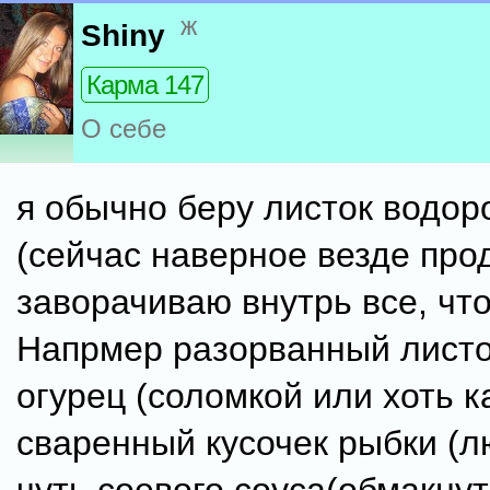
ж
Shiny
Карма 147
О себе
я обычно беру листок водор
(сейчас наверное везде про
заворачиваю внутрь все, что
Напрмер разорванный листо
огурец (соломкой или хоть ка
сваренный кусочек рыбки (л