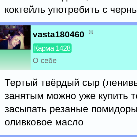
коктейль употребить с черн
ж
vasta180460
Карма 1428
О себе
Тертый твёрдый сыр (ленив
занятым можно уже купить т
засыпать резаные помидоры
оливковое масло