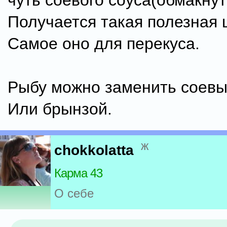
чуть соевого соуса(обмакнут
Получается такая полезная 
Самое оно для перекуса.
Рыбу можно заменить соевы
Или брынзой.
ж
chokkolatta
Карма 43
О себе