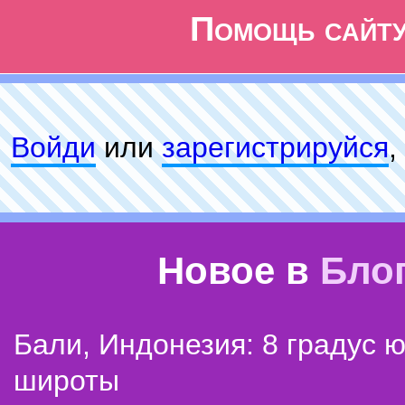
Помощь сайт
Войди
или
зарeгиcтpируйся
,
Новое в
Бло
Бали, Индонезия: 8 градус 
широты