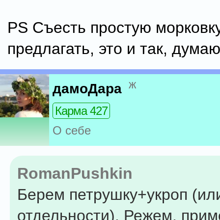
PS Съесть простую морковк
предлагать, это и так, думаю
ж
дамоДара
Карма 427
О себе
RomanPushkin
Берем петрушку+укроп (ил
отдельности). Режем, прим