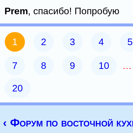
Prem
, спасибо! Попробую
1
2
3
4
5
7
8
9
10
20
‹ Форум по восточной кух