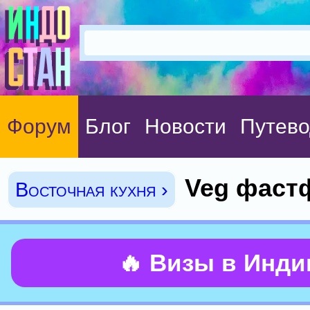
Форум
Блог
Новости
Путево
Veg фаст
Восточная кухня ›
🔥 Визы в Инд