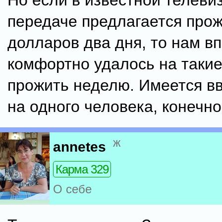
Но если в известной телеви
передаче предлагается прож
долларов два дня, то нам в
комфортно удалось на такие
прожить неделю. Имеется в
на одного человека, конечно
ж
annetes
Карма 329
О себе