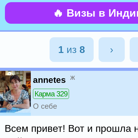
🔥 Визы в Инд
1
из
8
›
ж
annetes
Карма 329
О себе
Всем привет! Вот и прошла