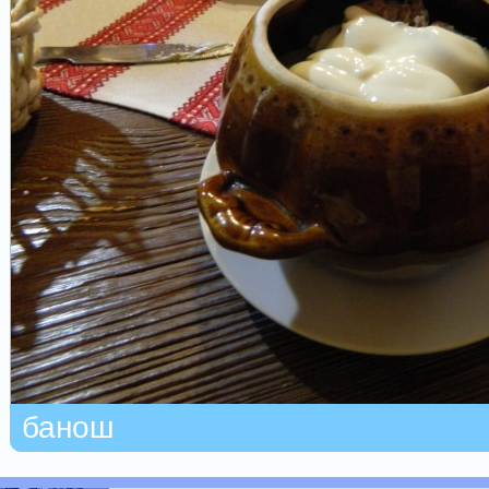
банош