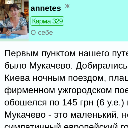
ж
annetes
Карма 329
О себе
Первым пунктом нашего пут
было Мукачево. Добирались
Киева ночным поездом, плац
фирменном ужгородском по
обошелся по 145 грн (6 у.е.)
Мукачево - это маленький, н
симпатичный европейский го