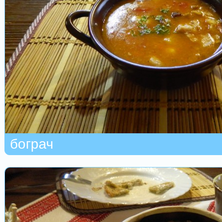
бограч