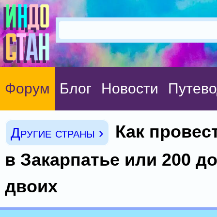
Форум
Блог
Новости
Путево
Как провес
Другие страны ›
в Закарпатье или 200 д
двоих