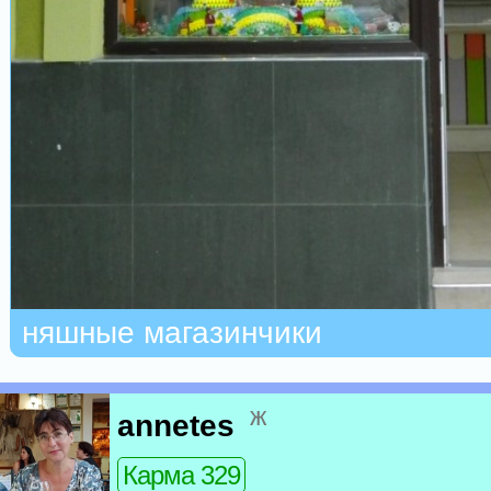
няшные магазинчики
ж
annetes
Карма 329