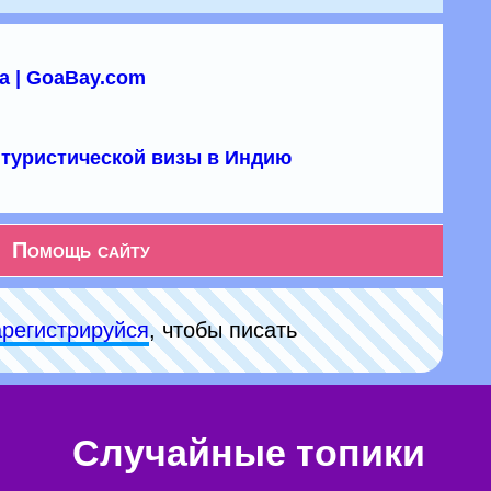
а | GoaBay.com
туристической визы в Индию
Помощь сайту
арeгиcтpируйся
, чтобы писать
Случайные топики