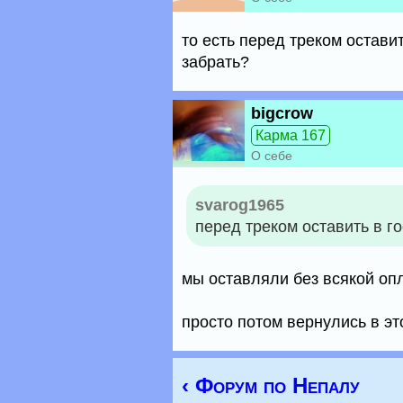
то есть перед треком остави
забрать?
bigcrow
Карма 167
О себе
svarog1965
перед треком оставить в г
мы оставляли без всякой оп
просто потом вернулись в эт
‹ Форум по Непалу