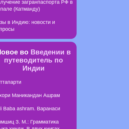
лучение загранпаспорта РФ в
пале (Катманду)
зы в Индию: новости и
просы
Новое во
Введении в
путеводитель по
Индии
ттапарти
хори Маникандан Ашрам
li Baba ashram. Варанаси
мшиц З. М.: Грамматика
ыка хинди. В двух книгах.