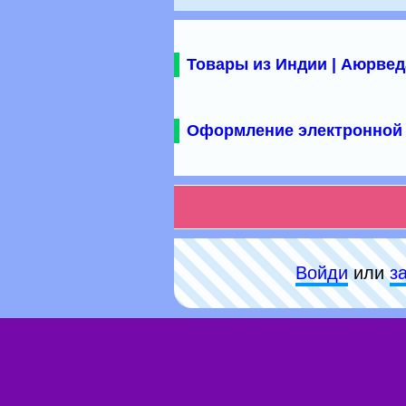
Товары из Индии | Аюрвед
Оформление электронной 
Войди
или
з