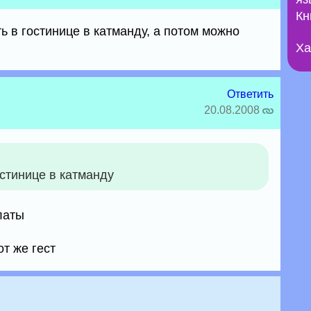
Кн
ть в гостинице в катманду, а потом можно
Ха
Ответить
20.08.2008
остинице в катманду
латы
от же гест