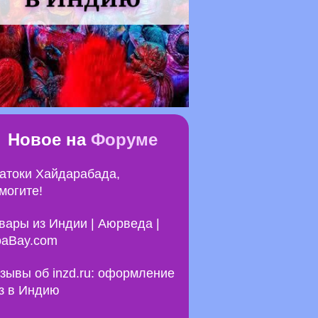
Новое на
Форуме
атоки Хайдарабада,
могите!
вары из Индии | Аюрведа |
aBay.com
зывы об inzd.ru: оформление
з в Индию