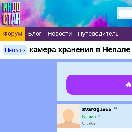
Форум
Блог
Новости
Путеводитель
камера хранения в Непале
Непал ›

м
svarog1965
Карма 2
О себе