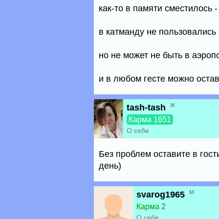
как-то в памяти сместилось -
в катманду не пользовались
но не может не быть в аэро
и в любом гесте можно остав
ж
tash-tash
Карма 1651
О себе
Без проблем оставите в гост
день)
м
svarog1965
Карма 2
О себе