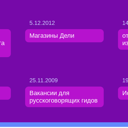
5.12.2012
14
Магазины Дели
о
та
и
25.11.2009
19
Вакансии для
И
русскоговорящих гидов