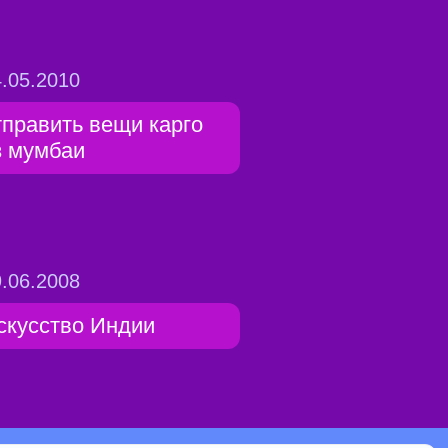
.05.2010
тправить вещи карго
з мумбаи
.06.2008
скусство Индии