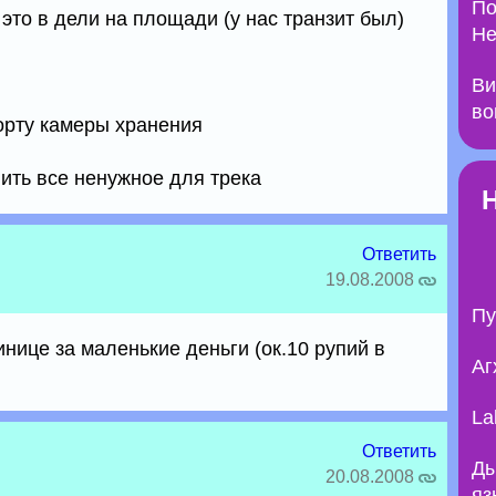
По
 это в дели на площади (у нас транзит был)
Не
Ви
во
порту камеры хранения
ить все ненужное для трека
Ответить
19.08.2008
Пу
инице за маленькие деньги (ок.10 рупий в
Аг
La
Ответить
Ды
20.08.2008
яз