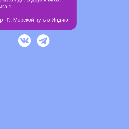
ига 1
рт Г.: Морской путь в Индию