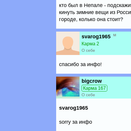
кто был в Непале - подскажи
кинуть зимние вещи из Росси
городе, колько она стоит?
м
svarog1965
Карма 2
О себе
спасибо за инфо!
bigcrow
Карма 167
О себе
svarog1965
sorry за инфо