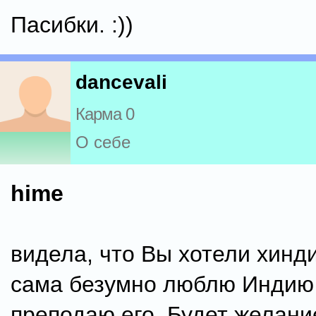
Пасибки. :))
dancevali
Карма 0
О себе
hime
видела, что Вы хотели хинд
сама безумно люблю Индию 
преподаю его. Будет желани