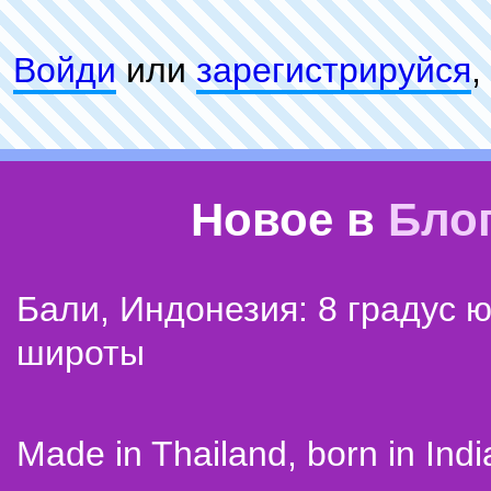
Войди
или
зарeгиcтpируйся
,
Новое в
Бло
Бали, Индонезия: 8 градус 
широты
Made in Thailand, born in Indi