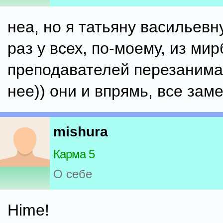
неа, но я татьяну васильевну
раз у всех, по-моему, из ми
преподавателей перезанима
нее)) они и впрямь, все зам
mishura
Карма 5
О себе
Hime!