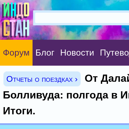
Форум
Блог
Новости
Путево
От Дала
Отчеты о поездках ›
Болливуда: полгода в И
Итоги.