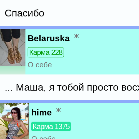
Спасибо
ж
Belaruska
Карма 228
О себе
... Маша, я тобой просто вос
ж
hime
Карма 1375
О себе