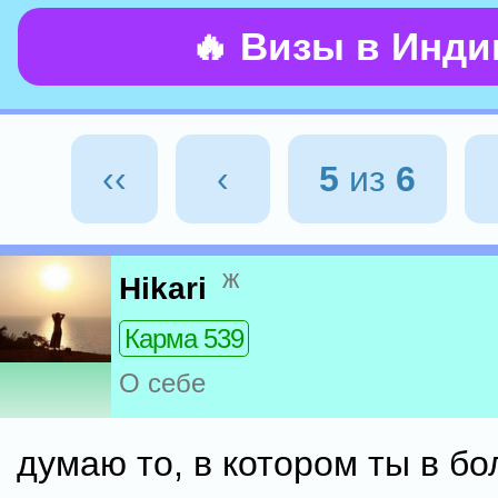
🔥 Визы в Инд
‹‹
‹
5
из
6
ж
Hikari
Карма 539
О себе
думаю то, в котором ты в б