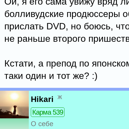
Ой, я его сама увижу вряд л
болливудские продюссеры 
прислать DVD, но боюсь, что
не раньше второго пришеств
Кстати, а препод по японском
таки один и тот же? :)
ж
Hikari
Карма 539
О себе