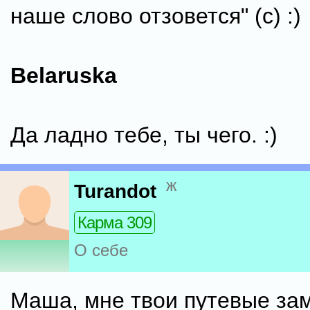
наше слово отзовется" (с) :)
Belaruska
Да ладно тебе, ты чего. :)
ж
Turandot
Карма 309
О себе
Маша, мне твои путевые за