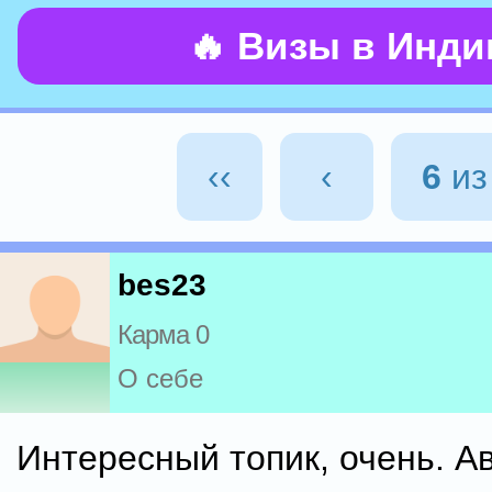
🔥 Визы в Инд
‹‹
‹
6
и
bes23
Карма 0
О себе
Интересный топик, очень. А