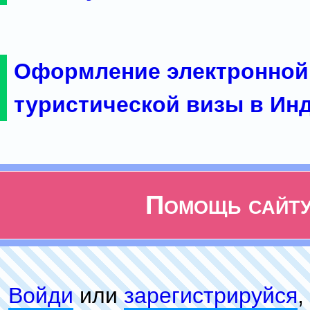
Оформление электронной
туристической визы в Ин
Помощь сайт
Войди
или
зарeгиcтpируйся
,