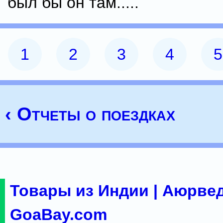
был бы он там.....
1
2
3
4
5
‹ Отчеты о поездках
Товары из Индии | Аюрвед
GoaBay.com