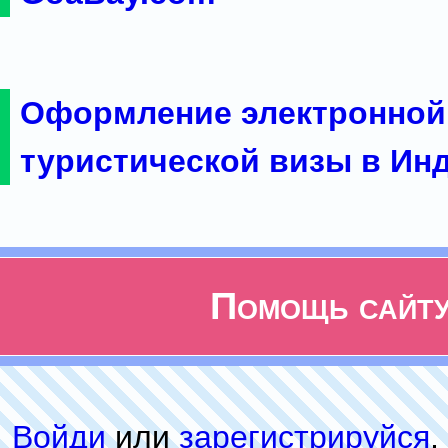
Оформление электронной
туристической визы в Ин
Помощь сайт
Войди
или
зарeгиcтpируйся
,