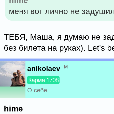
hime
меня вот лично не задуши
ТЕБЯ, Маша, я думаю не за
без билета на руках). Let's be
м
anikolaev
Карма 1708
О себе
hime