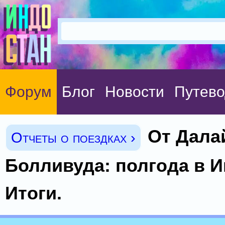
Форум
Блог
Новости
Путево
От Дала
Отчеты о поездках ›
Болливуда: полгода в И
Итоги.