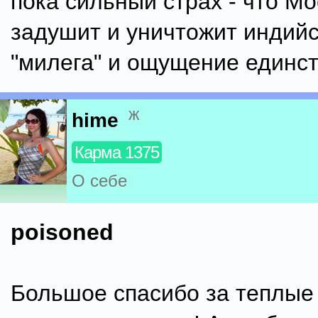
пока сильный страх - что Мо
задушит и уничтожит индийс
"милега" и ощущение единст
ж
hime
Карма 1375
О себе
poisoned
Большое спасибо за теплые