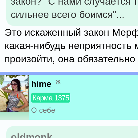
закон? "С нами случается т
сильнее всего боимся"...
Это искаженный закон Мерф
какая-нибудь неприятность 
произойти, она обязательно
ж
hime
Карма 1375
О себе
oldmonk