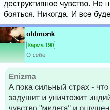
деструктивное чувство. Не 
бояться. Никогда. И все буде
oldmonk
Карма 190
О себе
Enizma
А пока сильный страх - чт
задушит и уничтожит инди
чувство "милега" и ощуще