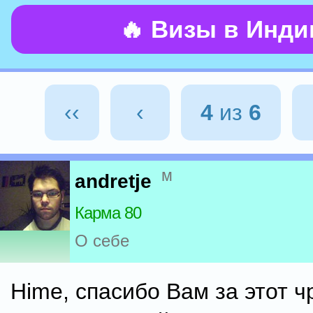
🔥 Визы в Инд
‹‹
‹
4
из
6
м
andretje
Карма 80
О себе
Hime, спасибо Вам за этот 