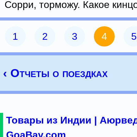
Сорри, торможу. Какое кинц
1
2
3
4
5
‹ Отчеты о поездках
Товары из Индии | Аюрвед
GoaBay.com