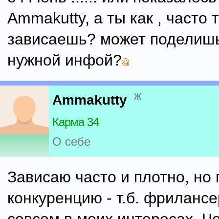
Ammakutty, а ты как , часто 
зависаешь? может поделишь
нужной инфой?
ж
Ammakutty
Карма 34
О себе
Зависаю часто и плотно, но
конкуренцию - т.б. фрилансе