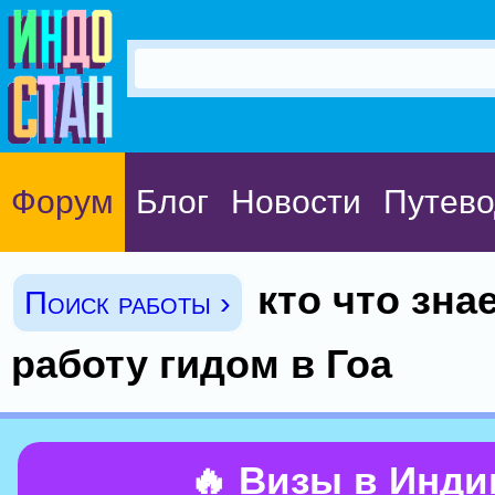
Форум
Блог
Новости
Путево
кто что зна
Поиск работы ›
работу гидом в Гоа
🔥 Визы в Инд