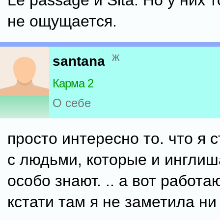
Le passage и Sita. Но у них
не ощущается.
ж
santana
Карма 2
О себе
просто интересно то. что я 
с людьми, которые и инглиш
особо знают. .. а вот работа
кстати там я не заметила ни