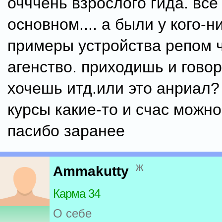
очччень взрослого гида. вс
основном.... а были у кого-н
примеры устройства репом 
агенство. приходишь и гово
хочешь итд.или это анриал? 
курсы какие-то и счас можн
пасибо заранее
ж
Ammakutty
Карма 34
О себе