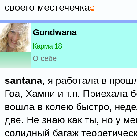
своего местечечка
Gondwana
Карма 18
О себе
santana
, я работала в прош
Гоа, Хампи и т.п. Приехала б
вошла в колею быстро, неде
две. Не знаю как ты, но у м
солидный багаж теоретичес