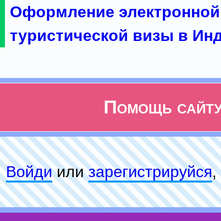
Оформление электронной
туристической визы в Ин
Помощь сайт
Войди
или
зарeгиcтpируйся
,