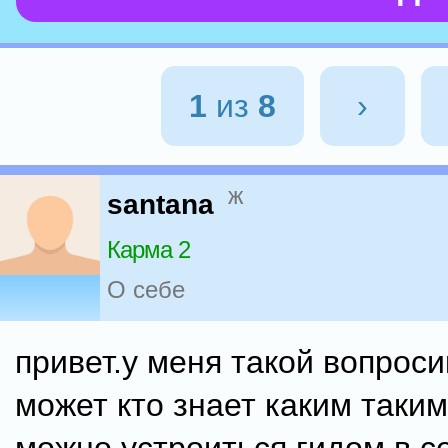
1
из
8
›
ж
santana
Карма 2
О себе
привет.у меня такой вопроси
может кто знает каким таки