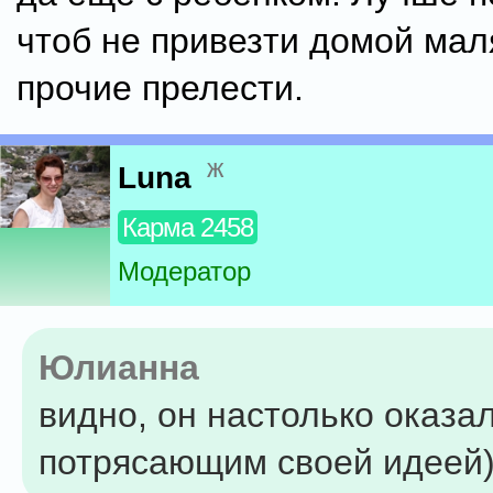
чтоб не привезти домой ма
прочие прелести.
ж
Luna
Карма 2458
Модератор
Юлианна
видно, он настолько оказа
потрясающим своей идеей))