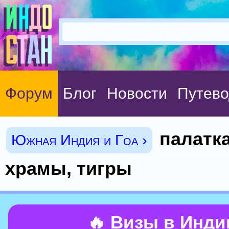
Форум
Блог
Новости
Путево
палатк
Южная Индия и Гоа ›
храмы, тигры
🔥 Визы в Инд