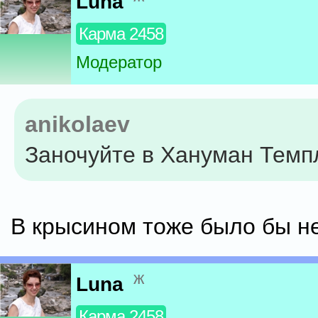
Luna
Карма 2458
Модератор
anikolaev
Заночуйте в Хануман Темп
В крысином тоже было бы не
ж
Luna
Карма 2458