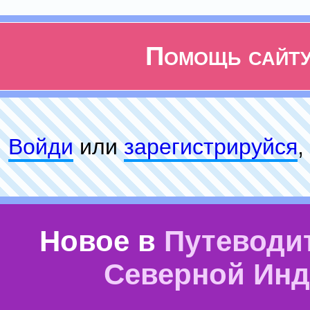
Помощь сайт
Войди
или
зарeгиcтpируйся
,
Новое в
Путеводи
Северной Ин