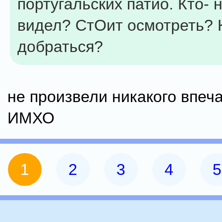
португальских патио. Кто- 
видел? СтОит осмотреть? 
добраться?
не произвели никакого впеч
ИМХО
1
2
3
4
5