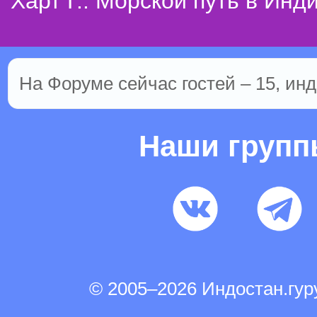
Харт Г.: Морской путь в Инд
На Форуме сейчас гостей – 15, инд
Наши груп
© 2005–2026 Индостан.гу