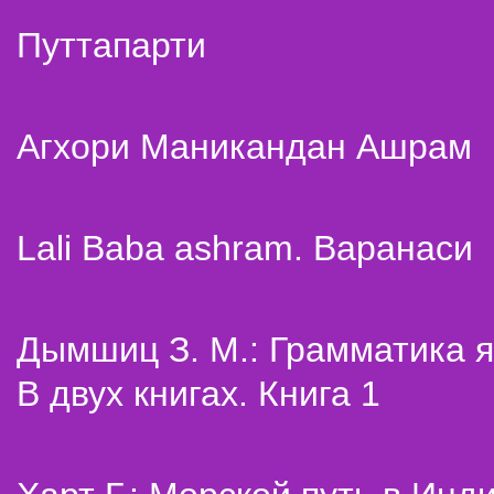
Путтапарти
Агхори Маникандан Ашрам
Lali Baba ashram. Варанаси
Дымшиц З. М.: Грамматика я
В двух книгах. Книга 1