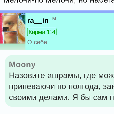
м
ra__in
Карма 114
О себе
Moony
Назовите ашрамы, где мож
припеваючи по полгода, з
своими делами. Я бы сам 