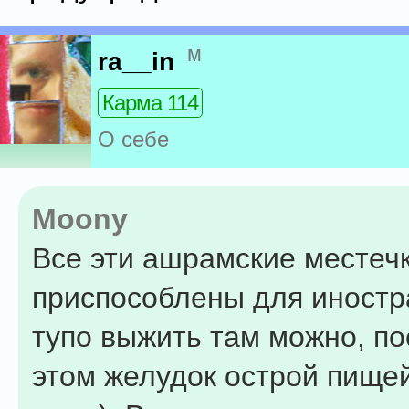
м
ra__in
Карма 114
О себе
Moony
Все эти ашрамские местеч
приспособлены для иностр
тупо выжить там можно, по
этом желудок острой пище