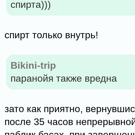
спирта)))
спирт только внутрь!
Bikini-trip
паранойя также вредна
зато как приятно, вернувши
после 35 часов непрерывной
паблик басах, при завершен