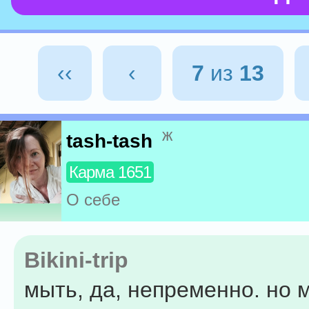
‹‹
‹
7
из
13
ж
tash-tash
Карма 1651
О себе
Bikini-trip
мыть, да, непременно. но 