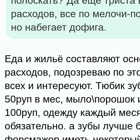
полоскать? Да еще триста
расходов, все по мелочи-п
но набегает дофига.
Еда и жильё составляют осн
расходов, подозреваю по э
всех и интересуют. Тюбик з
50руп в мес, мыло\порошок 
100руп, одежду каждый мес
обязательно. а зубы лучше б
форсмажор иметь некоторый