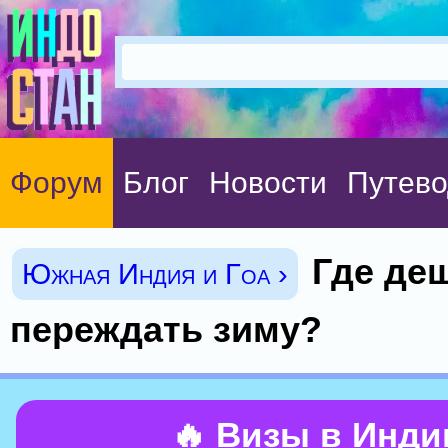
Форум
Блог
Новости
Путево
Где де
Южная Индия и Гоа ›
переждать зиму?
🔥 Визы в Инд