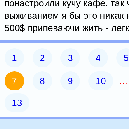
понастроили кучу кафе. так 
выживанием я бы это никак н
500$ припеваючи жить - легк
1
2
3
4
5
7
8
9
10
13