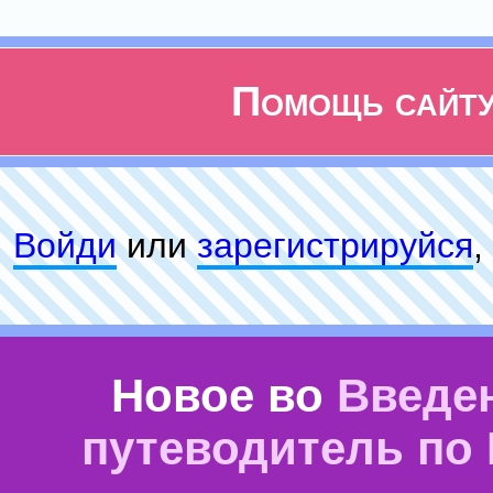
Помощь сайт
Войди
или
зарeгиcтpируйся
,
Новое во
Введе
путеводитель по