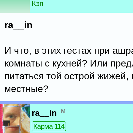
Кэп
ra__in
И что, в этих гестах при аш
комнаты с кухней? Или пред
питаться той острой жижей,
местные?
м
ra__in
Карма 114