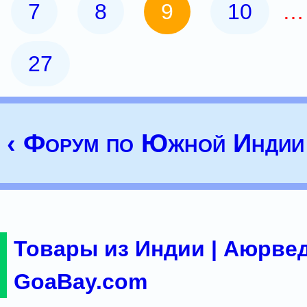
7
8
9
10
27
‹ Форум по Южной Индии
Товары из Индии | Аюрвед
GoaBay.com