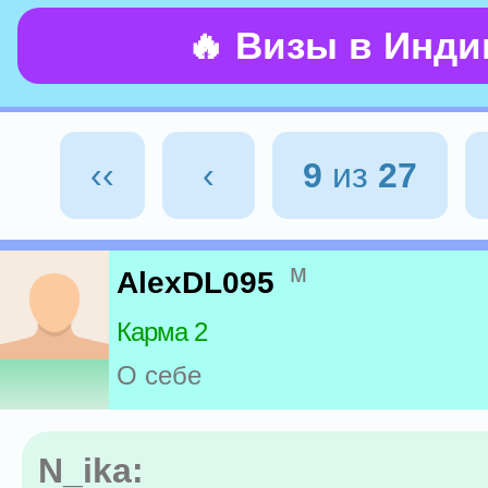
🔥 Визы в Инд
‹‹
‹
9
из
27
м
AlexDL095
Карма 2
О себе
N_ika: