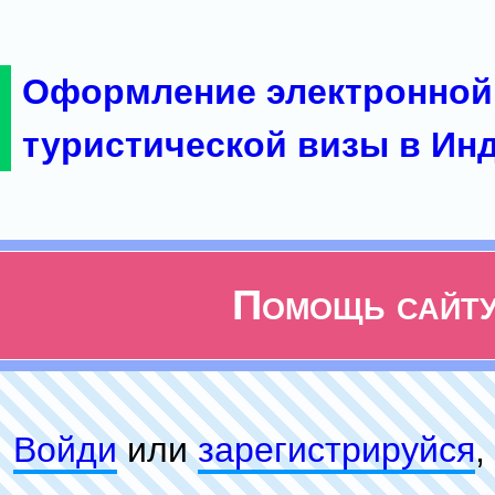
Оформление электронной
туристической визы в Ин
Помощь сайт
Войди
или
зарeгиcтpируйся
,