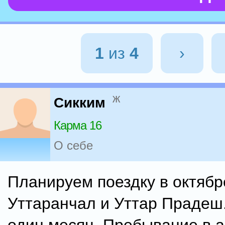
1
из
4
›
ж
Сикким
Карма 16
О себе
Планируем поездку в октябр
Уттаранчал и Уттар Прадеш.