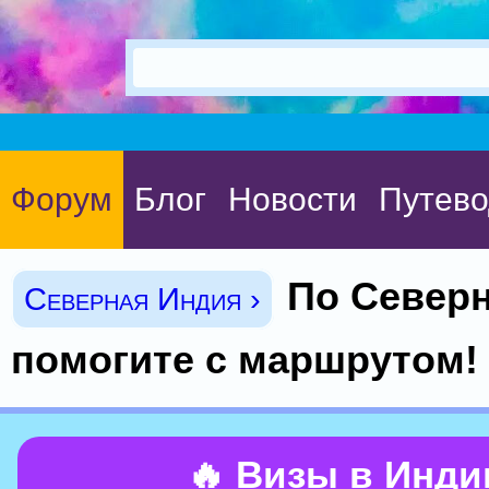
Форум
Блог
Новости
Путево
По Север
Северная Индия ›
помогите с маршрутом!
🔥 Визы в Инд