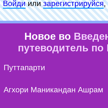
Войди
или
зарeгиcтpируйся
,
Новое во
Введе
путеводитель по
Путтапарти
Агхори Маникандан Ашрам