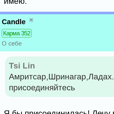
имею.
ж
Candle
Карма 352
О себе
Tsi Lin
Амритсар,Шринагар,Ладах...
присоединяйтесь
Я бы присоединилась! Лечу 