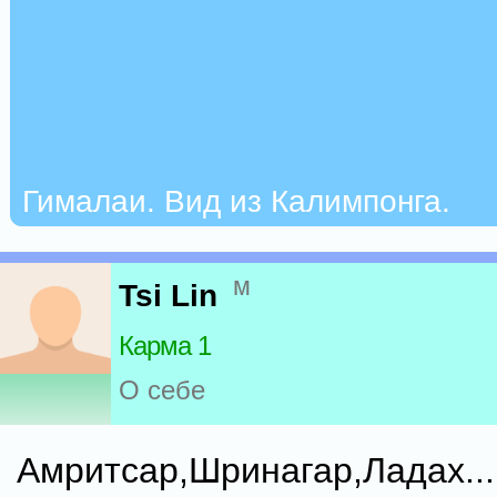
Гималаи. Вид из Калимпонга.
м
Tsi Lin
Карма 1
О себе
Амритсар,Шринагар,Ладах....