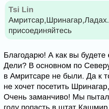
Tsi Lin
Амритсар,Шринагар,Ладах...
присоединяйтесь
Благодарю! А как вы будете 
Дели? В основном по Северу
в Амритсаре не были. Да к то
не хочет посетить Шринагар,
Очень заманчиво! Мы пытал
году попасть в штат Кашмир,