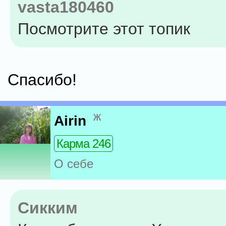
vasta180460
Посмотрите этот топик
Спасибо!
ж
Airin
Карма 246
О себе
Сикким