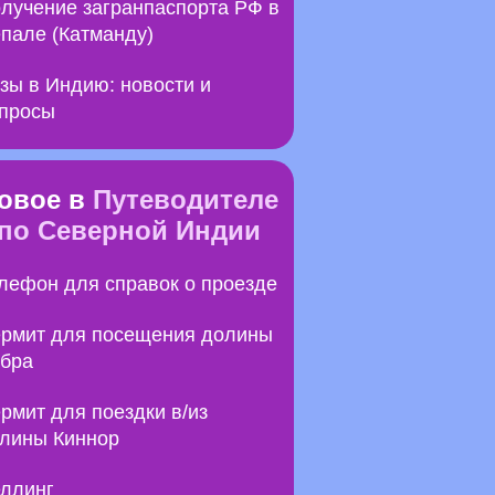
лучение загранпаспорта РФ в
пале (Катманду)
зы в Индию: новости и
просы
овое в
Путеводителе
по Северной Индии
лефон для справок о проезде
рмит для посещения долины
бра
рмит для поездки в/из
лины Киннор
ллинг