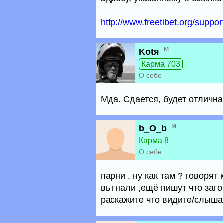
http://www.freetibet.org/support
м
Kotя
Карма 703
О себе
Мда. Сдается, будет отлична
м
b_O_b
Карма 8
О себе
парни , ну как там ? говорят
выгнали ,ещё пишут что заг
раскажите что видите/слыша