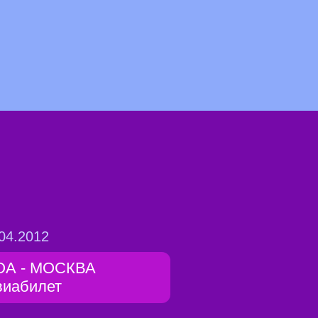
04.2012
ОА - МОСКВА
виабилет