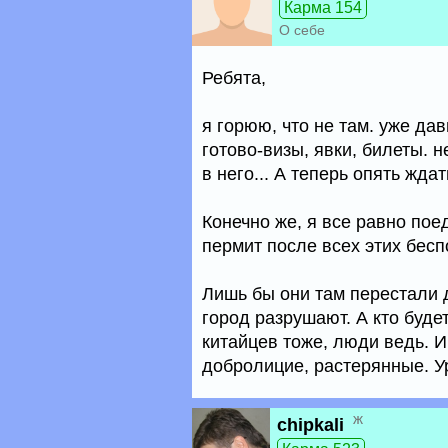
Карма 154
О себе
Ребята,
я горюю, что не там. уже да
готово-визы, явки, билеты. 
в него... А теперь опять ждат
Конечно же, я все равно пое
пермит после всех этих беспо
Лишь бы они там перестали д
город разрушают. А кто будет
китайцев тоже, люди ведь. И
добролицие, растерянные. У
ж
chipkali