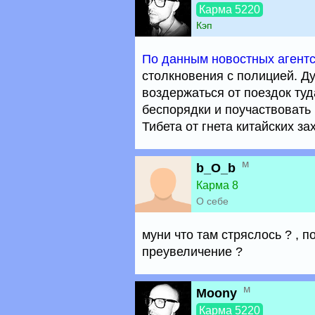
Карма 5220
Кэп
По данным новостных агент
столкновения с полицией. Д
воздержаться от поездок ту
беспорядки и поучаствовать
Тибета от гнета китайских за
м
b_O_b
Карма 8
О себе
муни что там стряслось ? , по
преувеличение ?
м
Moony
Карма 5220