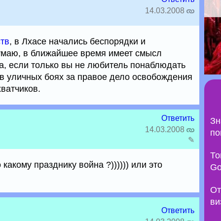
14.03.2008
ств
, в Лхасе начались беспорядки и
умаю, в ближайшее время имеет смысл
да, если только вы не любитель понаблюдать
 в уличных боях за правое дело освобождения
хватчиков.
Ответить
Зн
14.03.2008
по
✎
То
 какому празднику война ?)))))) или это
Go
От
ви
Ответить