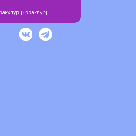
ракхпур (Горакпур)