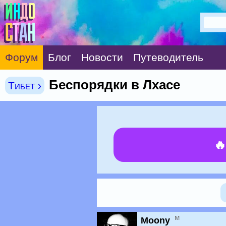
Форум
Блог
Новости
Путеводитель
Беспорядки в Лхасе
Тибет ›

м
Moony