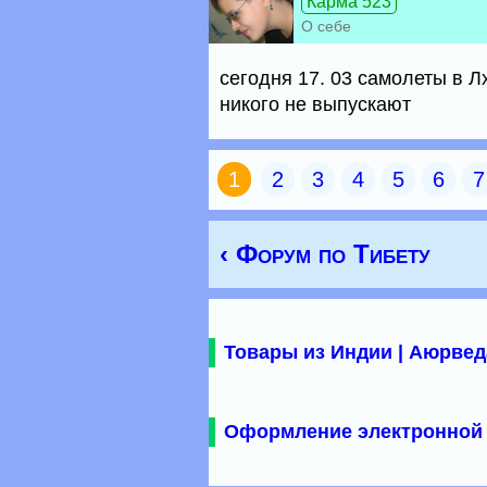
Карма 523
О себе
сегодня 17. 03 самолеты в Л
никого не выпускают
1
2
3
4
5
6
7
‹ Форум по Тибету
Товары из Индии | Аюрвед
Оформление электронной 