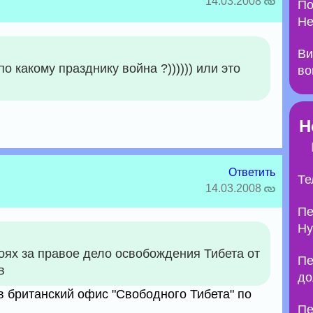
14.03.2008
По
Не
Ви
по какому празднику война ?)))))) или это
во
Н
Ответить
Те
14.03.2008
Пе
Ну
оях за правое дело освобождения Тибета от
Пе
в
до
 британский офис "Свободного Тибета" по
Пе