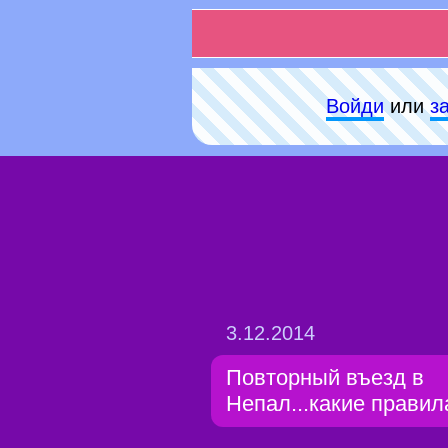
Войди
или
з
3.12.2014
Повторный въезд в
Непал...какие правил