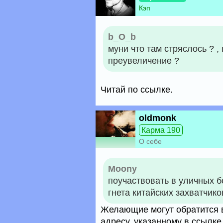
Кэп
b_O_b
муни что там стряслось ? , 
преувеличение ?
Читай по ссылке.
oldmonk
Карма 190
О себе
Moony
поучаствовать в уличных б
гнета китайских захватчико
Желающие могут обратится в
адресу, указанному в ссылке