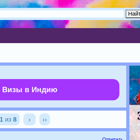
 Визы в Индию
1
из
8
›
››
Ответить