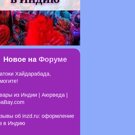
Новое на
Форуме
атоки Хайдарабада,
могите!
вары из Индии | Аюрведа |
aBay.com
зывы об inzd.ru: оформление
з в Индию