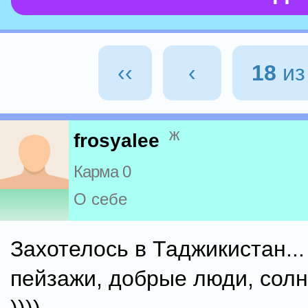
‹‹
‹
18
и
ж
frosyalee
Карма 0
О себе
Захотелось в Таджикистан..
пейзажи, добрые люди, солн