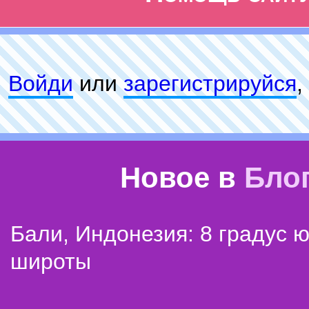
Войди
или
зарeгиcтpируйся
,
Новое в
Бло
Бали, Индонезия: 8 градус 
широты