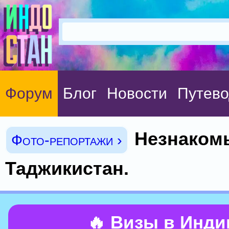
Форум
Блог
Новости
Путево
Незнаком
Фото-репортажи ›
Таджикистан.
🔥 Визы в Инд