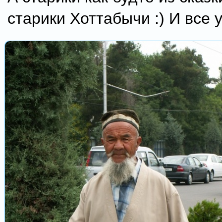
старики Хоттабычи :) И все