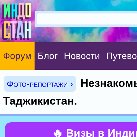
Форум
Блог
Новости
Путево
Незнаком
Фото-репортажи ›
Таджикистан.
🔥 Визы в Инд