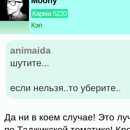
Moony
Карма 5220
Кэп
animaida
шутите...
если нельзя..то уберите..
Да ни в коем случае! Это л
по Таджикской тематике! Кр