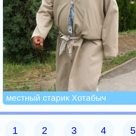
местный старик Хотабыч
1
2
3
4
5