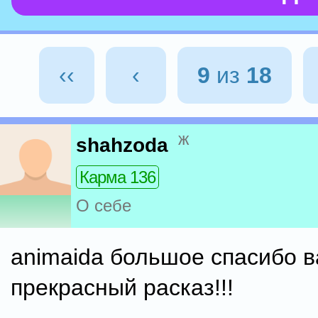
‹‹
‹
9
из
18
ж
shahzoda
Карма 136
О себе
animaida большое спасибо в
прекрасный расказ!!!