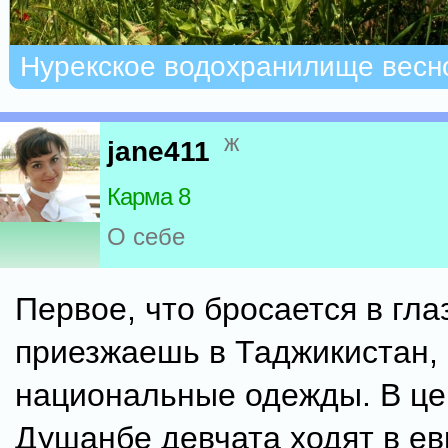
Нурекское водохранилище весн
ж
jane411
Карма 8
О себе
Первое, что бросается в глаз
приезжаешь в Таджикистан, -
национальные одежды. В це
Душанбе девчата ходят в е