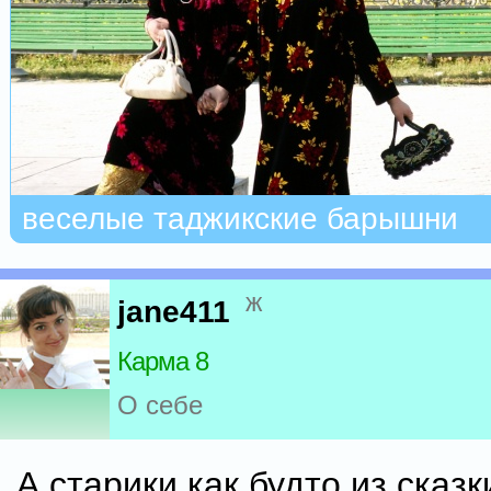
веселые таджикские барышни
ж
jane411
Карма 8
О себе
А старики как будто из сказ