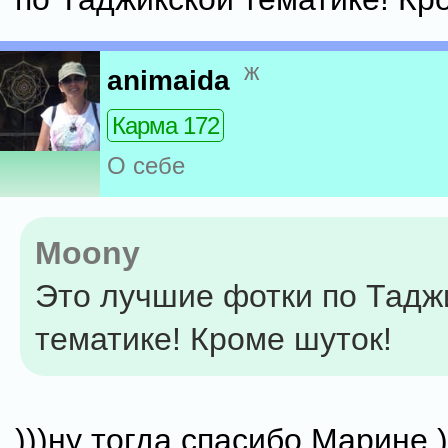
ж
animaida
Карма 172
О себе
Moony
Это лучшие фотки по Тадж
тематике! Кроме шуток!
)))ну тогда спасибо Марине )