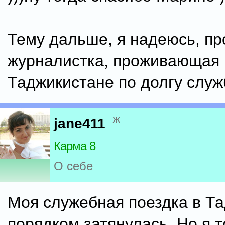
Тему дальше, я надеюсь, п
журналистка, проживающая 
Таджикистане по долгу служ
ж
jane411
Карма 8
О себе
Моя служебная поездка в Т
порядком затянулась. Но я т