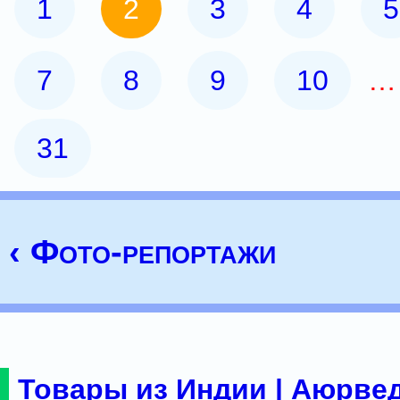
1
2
3
4
5
7
8
9
10
31
‹ Фото-репортажи
Товары из Индии | Аюрвед