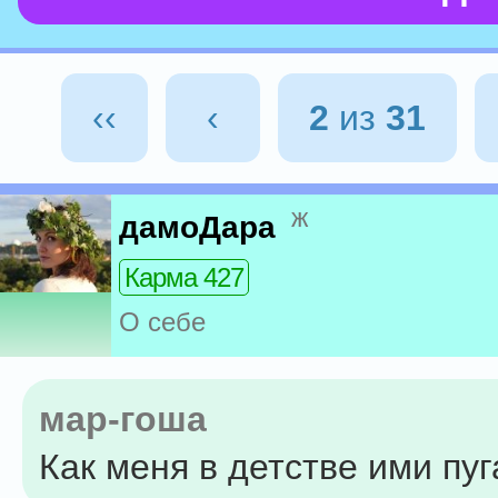
‹‹
‹
2
из
31
ж
дамоДара
Карма 427
О себе
мар-гоша
Как меня в детстве ими пуга