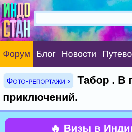
Форум
Блог
Новости
Путево
Табор . В
Фото-репортажи ›
приключений.
🔥 Визы в Инд