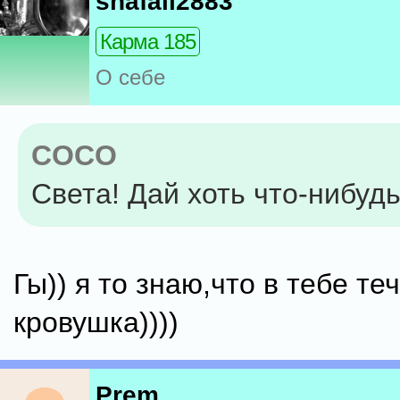
shafali2883
Карма 185
О себе
COCO
Света! Дай хоть что-нибудь
Гы)) я то знаю,что в тебе те
кровушка))))
Prem