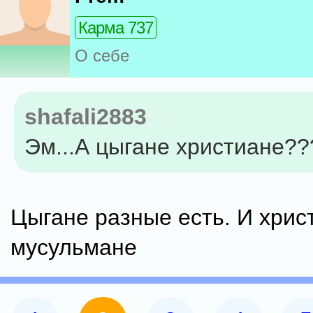
Карма 737
О себе
shafali2883
Эм...А цыгане христиане???
Цыгане разные есть. И хрис
мусульмане