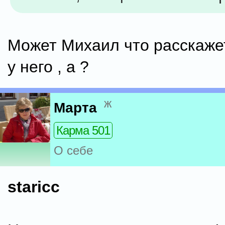
Может Михаил что расскаже
у него , а ?
ж
Марта
Карма 501
О себе
staricc