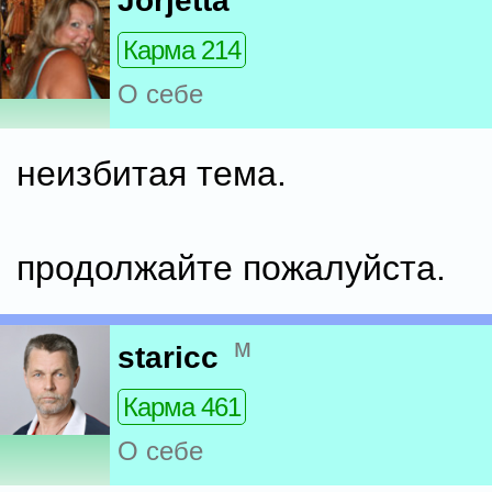
Jorjetta
Карма 214
О себе
неизбитая тема.
продолжайте пожалуйста.
м
staricc
Карма 461
О себе