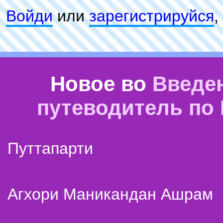
Войди
или
зарeгиcтpируйся
,
Новое во
Введе
путеводитель по
Путтапарти
Агхори Маникандан Ашрам