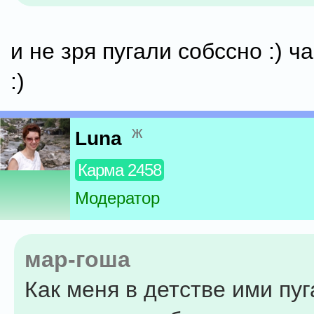
и не зря пугали собссно :) ч
:)
ж
Luna
Карма 2458
Модератор
мар-гоша
Как меня в детстве ими пуга