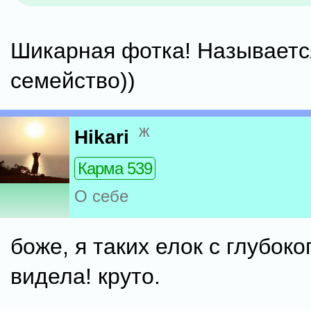
Шикарная фотка! Называетс
семейство))
ж
Hikari
Карма 539
О себе
боже, я таких елок с глубоко
видела! круто.