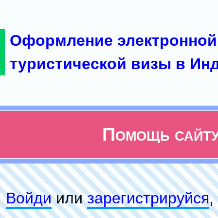
Оформление электронной
туристической визы в Ин
Помощь сайт
Войди
или
зарeгиcтpируйся
,