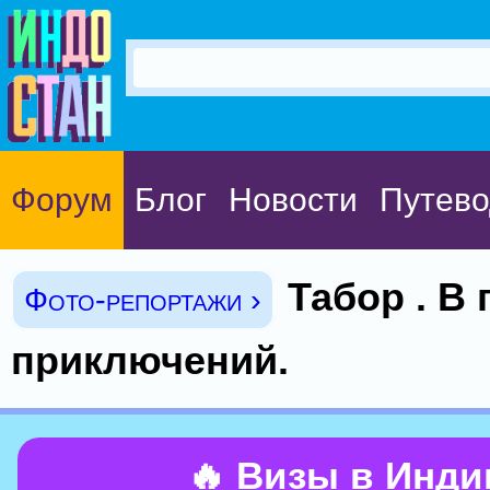
Форум
Блог
Новости
Путево
Табор . В
Фото-репортажи ›
приключений.
🔥 Визы в Инд