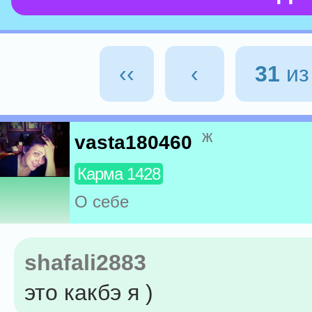
‹‹
‹
31
и
ж
vasta180460
Карма 1428
О себе
shafali2883
это какбэ я )