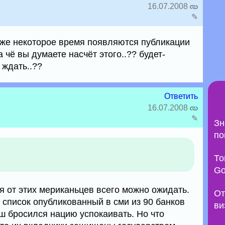
16.07.2008
✎
 уже некоторое время появляются публикации
а чё вы думаете насчёт этого..?? будет-
о ждать..??
Ответить
16.07.2008
✎
Зн
по
То
Go
я от этих мериканьцев всего можно ожидать.
От
й список опубликованный в сми из 90 банков
ви
ш бросился нацию успокаивать. Но что