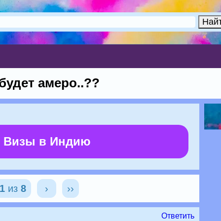
.будет амеро..??
 Визы в Индию
1
из
8
›
››
Ответить