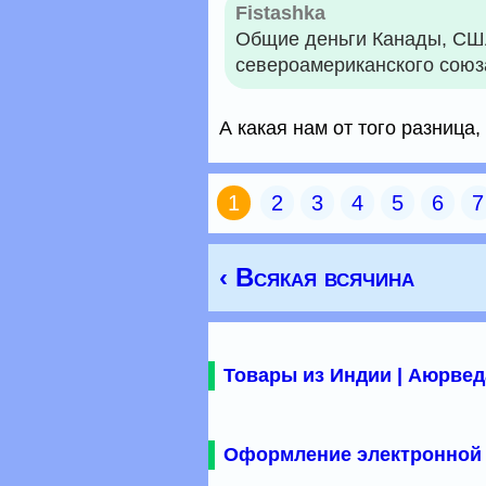
Fistashka
Общие деньги Канады, США
североамериканского союз
А какая нам от того разница
1
2
3
4
5
6
7
‹ Всякая всячина
Товары из Индии | Аюрвед
Оформление электронной 