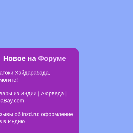
Новое на
Форуме
атоки Хайдарабада,
могите!
вары из Индии | Аюрведа |
aBay.com
зывы об inzd.ru: оформление
з в Индию