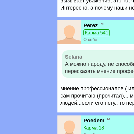
вызывает уважение, это то, 
Интересно, а почему наши н
м
Perez
Карма 541
О себе
Selana
А можно народу, не способ
пересказать мнение проф
мнение профессионалов ( или
сам прочитаю (прочитал),.. 
людей,..если его нету,. то пе
м
Poedem
Карма 18