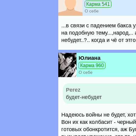
Карма 541
О себе
...в связи с падением бакса
на подобную тему...,народ,.. 
небудет..?.. когда и чё от этг
Юлиана
Карма 960
О себе
Perez
будет-небудет
Надеюсь войны не будет, хот
Вон их как колбасит - черны
готовых обонкротится, аж Бу