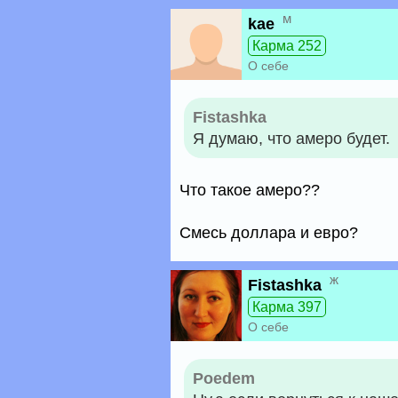
м
kae
Карма 252
О себе
Fistashka
Я думаю, что амеро будет.
Что такое амеро??
Смесь доллара и евро?
ж
Fistashka
Карма 397
О себе
Poedem