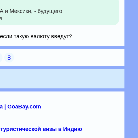
 и Мексики, - будущего
а.
, если такую валюту введут?
8
а | GoaBay.com
туристической визы в Индию