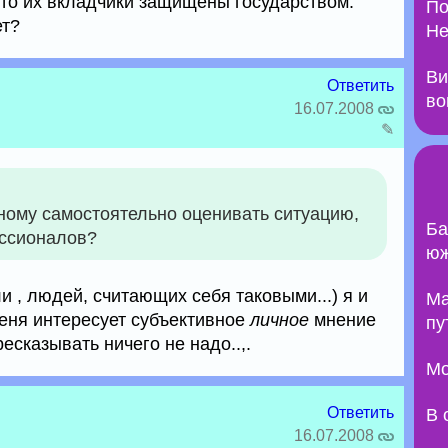
что их вкладчики защищены государством.
По
ет?
Не
Ви
Ответить
во
16.07.2008
✎
ному самостоятельно оценивать ситуацию,
Ба
ессионалов?
юж
 , людей, считающих себя таковыми...) я и
Ma
меня интересует субъективное
личное
мнение
пу
ресказывать ничего не надо..,.
Мо
Ответить
В 
16.07.2008