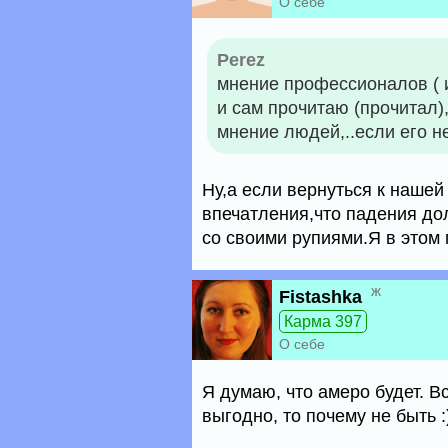
О себе
Perez
мнение профессионалов ( и
и сам прочитаю (прочитал)
мнение людей,..если его не
Ну,а если вернуться к наше
впечатления,что падения дол
со своими рупиями.Я в этом 
ж
Fistashka
Карма 397
О себе
Я думаю, что амеро будет. Вс
выгодно, то почему не быть :)