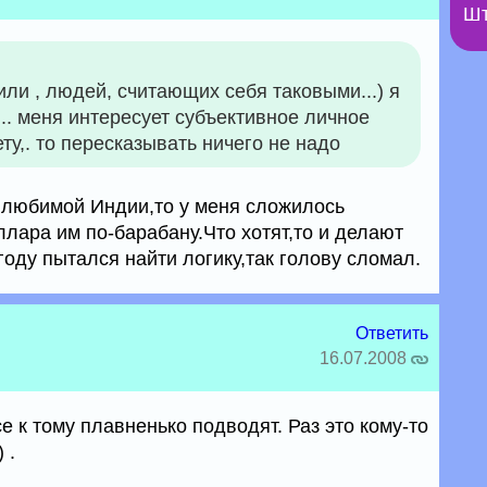
Шт
ли , людей, считающих себя таковыми...) я
,.. меня интересует субъективное личное
ту,. то пересказывать ничего не надо
й любимой Индии,то у меня сложилось
лара им по-барабану.Что хотят,то и делают
году пытался найти логику,так голову сломал.
Ответить
16.07.2008
е к тому плавненько подводят. Раз это кому-то
 .