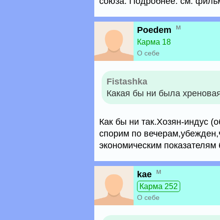
союза. Подробнее: см. фильм
м
Poedem
Карма 18
О себе
Fistashka
Какая бы ни была хренова
Как бы ни так.Хозян-индус (
спорим по вечерам,убежден,ч
экономическим показателям 
м
kae
Карма 252
О себе