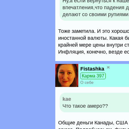
Ну,а если вернуться к наш
впечатления,что падения д
делают со своими рупиями
Тоже заметила. И это хорошо,
иностанной валюты. Какая б
крайней мере цены внутри ст
Инфляция, конечно, везде ес
ж
Fistashka
Карма 397
О себе
kae
Что такое амеро??
Общие деньги Канады, США и