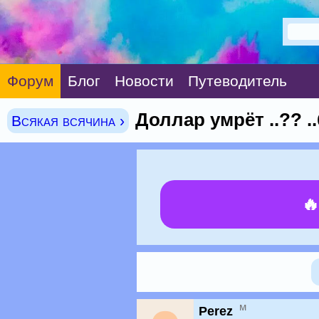
Форум
Блог
Новости
Путеводитель
Доллар умрёт ..?? .
Всякая всячина ›

м
Perez