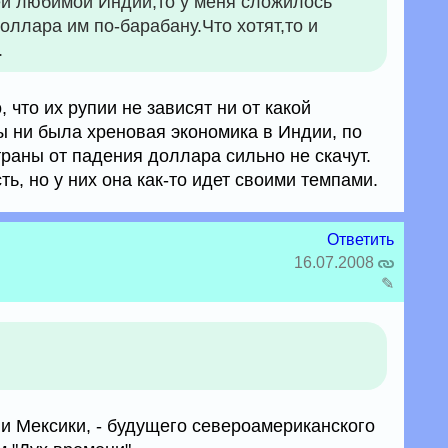
ей любимой Индии,то у меня сложилось
оллара им по-барабану.Что хотят,то и
.
 что их рупии не зависят ни от какой
ы ни была хреновая экономика в Индии, по
раны от падения доллара сильно не скачут.
ть, но у них она как-то идет своими темпами.
Ответить
16.07.2008
✎
 Мексики, - будущего североамериканского