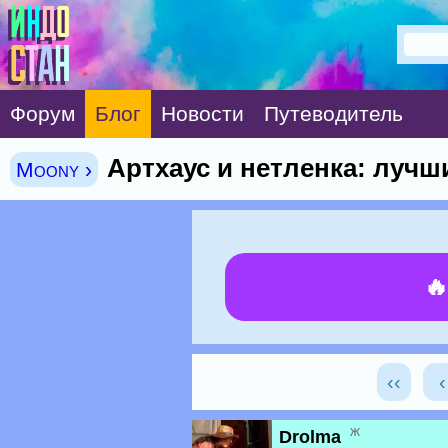
Форум
Блог
Новости
Путеводитель
Артхаус и нетленка: луч
Moony ›

‹‹
ж
Drolma