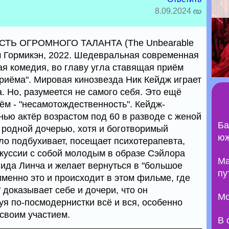
8.09.2024
ТЬ ОГРОМНОГО ТАЛАНТА (The Unbearable
Том Гормикэн, 2022. Шедевральная современная
я комедия, во главу угла ставящая приём
риёма". Мировая кинозвезда Ник Кейдж играет
 Но, разумеется не самого себя. Это ещё
ём - "несамотождественность". Кейдж-
ью актёр возрастом под 60 в разводе с женой
Ба
родной дочерью, хотя и боготворимый
юж
о подбухивает, посещает психотерапевта,
скуссии с собой молодым в образе Сэйлора
Ma
ида Линча и желает вернуться в "большое
пу
 именно это и происходит в этом фильме, где
" доказывает себе и дочери, что он
Мо
уя по-посмодернистки всё и вся, особенно
своим участием.
В 