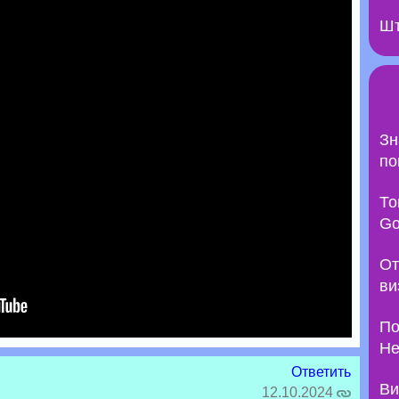
Шт
Зн
по
То
Go
От
ви
По
Не
Ответить
Ви
12.10.2024