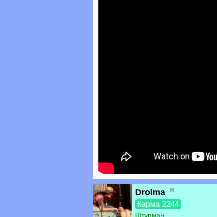
ж
Drolma
Карма 2244
Штурман