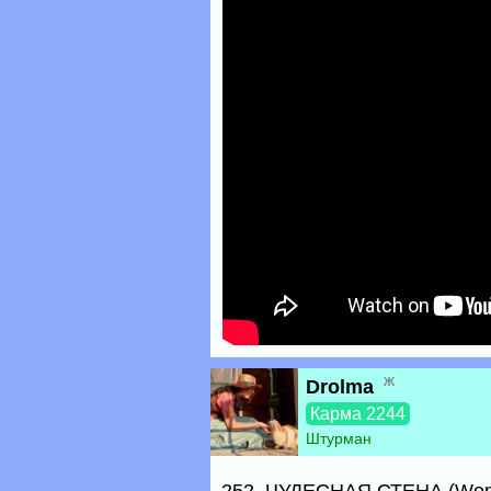
ж
Drolma
Карма 2244
Штурман