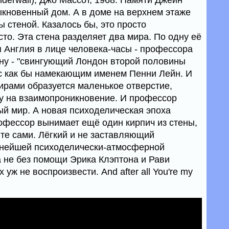
rwall), Джо Массот, 1968. Памяти Джейн
ыкновенный дом. А в доме на верхнем этаже
 стеной. Казалось бы, это просто
сто. Эта стена разделяет два мира. По одну её
я Англия в лице человека-часы - профессора
ону - "свингующий Лондон второй половины
с как бы намекающим именем Пенни Лейн. И
рами образуется маленькое отверстие,
 на взаимопроникновение. И профессор
ый мир. А новая психоделическая эпоха
офессор вынимает ещё один кирпич из стены,
ите сами. Лёгкий и не заставляющий
снейшей психоделически-атмосферной
 не без помощи Эрика Клэптона и Рави
уж не воспроизвести. And after all You're my