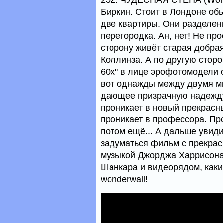
252. ЧУДЕСНАЯ СТЕНА (Wonde
Биркин. Стоит в Лондоне об
две квартиры. Они разделены
перегородка. Ан, нет! Не про
сторону живёт старая добра
Коллинза. А по другую стор
60х" в лице эрофотомодели 
вот однажды между двумя ми
дающее призрачную надежду
проникает в новый прекрасн
проникает в профессора. Пр
потом ещё... А дальше увид
задуматься фильм с прекра
музыкой Джорджа Харрисона
Шанкара и видеорядом, каких 
wonderwall!