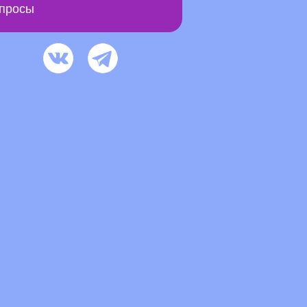
просы