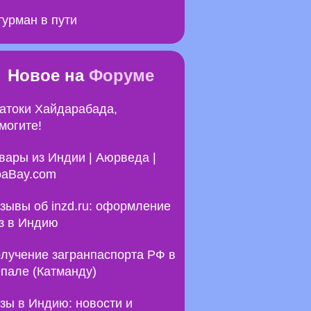
урман в пути
Новое на
Форуме
атоки Хайдарабада,
могите!
вары из Индии | Аюрведа |
aBay.com
зывы об inzd.ru: оформление
з в Индию
лучение загранпаспорта РФ в
пале (Катманду)
зы в Индию: новости и