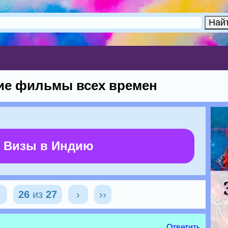
шие фильмы всех времен
 Визы в Индию
‹
26
из
27
›
››
Ответить