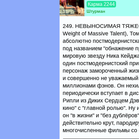
Карма 2244
Штурман
249. НЕВЫНОСИМАЯ ТЯЖЕС
Weight of Massive Talent), 
абсолютно постмодернистска
под названием "обнажение п
мировую звезду Ника Кейджа.
один постмодернистский при
персонаж замороченный жизн
и совершенно не уважаемый 
миллионами фэнов. Он нехил
периодически вступает в ди
Рипли из Диких Сердцем Дэв
кино" с "главной ролью". Ну
он "в жизни" и "без дублёров
действительно крут, пародир
многочисленные фильмы со 