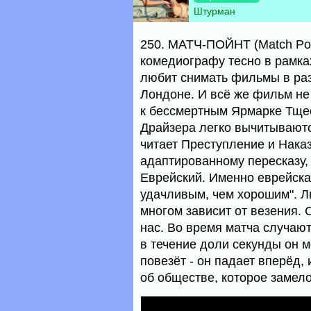
Штурман
250. МАТЧ-ПОЙНТ (Match Poi
комедиографу тесно в рамка
любит снимать фильмы в раз
Лондоне. И всё же фильм не
к бессмертным Ярмарке Тще
Драйзера легко вычитываютс
читает Преступление и Наказ
адаптированному пересказу,
Еврейский. Именно еврейска
удачливым, чем хорошим". Лю
многом зависит от везения. 
нас. Во время матча случают
в течение доли секунды он м
повезёт - он падает вперёд,
об обществе, которое замело