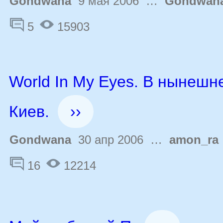
Gondwana
9 мая 2006 …
Gondwan
5
15903
World In My Eyes. В нынешн
Киев.
››
Gondwana
30 апр 2006 …
amon_ra
16
12214