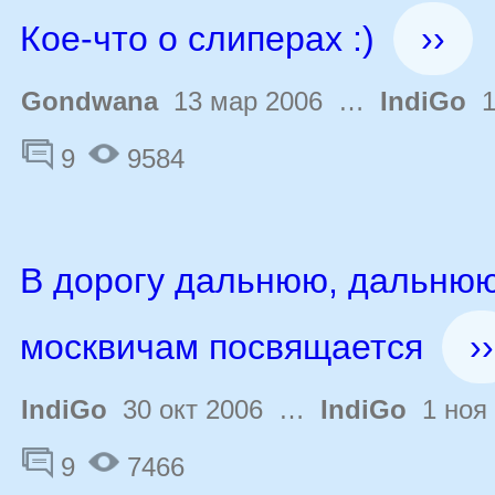
Кое-что о слиперах :)
››
Gondwana
13 мар 2006 …
IndiGo
1
9
9584
В дорогу дальнюю, дальнюю.
москвичам посвящается
››
IndiGo
30 окт 2006 …
IndiGo
1 ноя 
9
7466