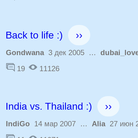
Back to life :)
››
Gondwana
3 дек 2005 …
dubai_lov
19
11126
India vs. Thailand :)
››
IndiGo
14 мар 2007 …
Alia
27 июн 