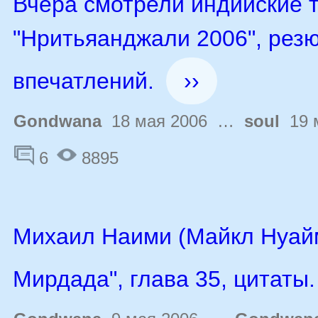
Вчера смотрели индийские 
"Нритьяанджали 2006", рез
впечатлений.
››
Gondwana
18 мая 2006 …
soul
19 
6
8895
Михаил Наими (Майкл Нуайм
Мирдада", глава 35, цитаты.