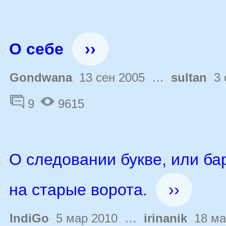
О себе
››
Gondwana
13 сен 2005 …
sultan
3 
9
9615
О следовании букве, или ба
на старые ворота.
››
IndiGo
5 мар 2010 …
irinanik
18 ма