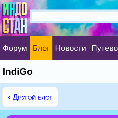
Форум
Блог
Новости
Путево
IndiGo
‹ Другой блог