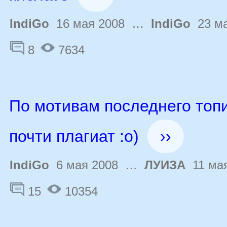
IndiGo
16 мая 2008 …
IndiGo
23 ма
8
7634
По мотивам последнего топи
почти плагиат :о)
››
IndiGo
6 мая 2008 …
ЛУИЗА
11 мая
15
10354