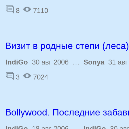
8
7110
Визит в родные степи (леса)
IndiGo
30 авг 2006 …
Sonya
31 авг
3
7024
Bollywood. Последние забав
IndiGo
18 авг 2006 …
IndiGo
30 авг