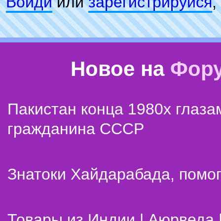
Войди
или
зарeгиcтpируйся
,
Новое на
Фор
Пакистан конца 1980х глаза
гражданина СССР
Знатоки Хайдарабада, помог
Товары из Индии | Аюрведа 