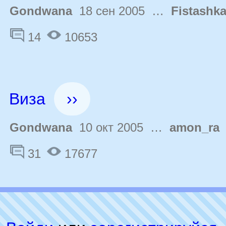
Gondwana
18 сен 2005 …
Fistashk
14
10653
Виза
››
Gondwana
10 окт 2005 …
amon_ra
2
31
17677