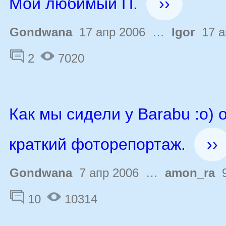
Мой любимый П.
››
Gondwana
17 апр 2006 …
Igor
17 а
2
7020
Как мы сидели у Barabu :o) 
краткий фоторепортаж.
››
Gondwana
7 апр 2006 …
amon_ra
9
10
10314