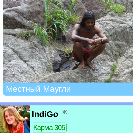
Местный Маугли
ж
IndiGo
Карма 305