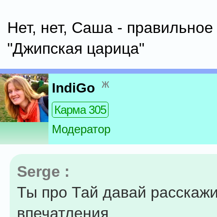
Нет, нет, Саша - правильное
"Джипская царица"
ж
IndiGo
Карма 305
Модератор
Serge :
Ты про Тай давай расскаж
впечатления