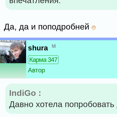
впечатления.
Да, да и поподробней
м
shura
Карма 347
Автор
IndiGo :
Давно хотела попробовать 