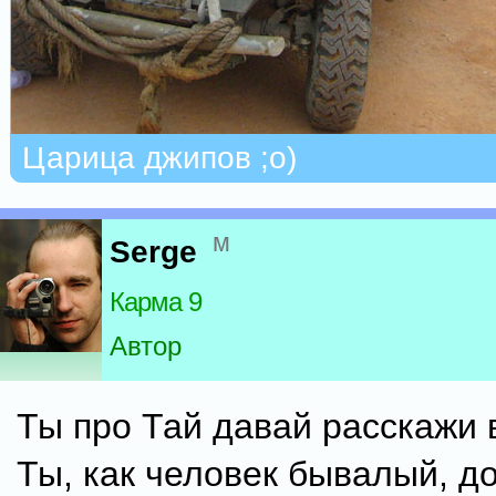
Царица джипов ;о)
м
Serge
Карма 9
Автор
Ты про Тай давай расскажи 
Ты, как человек бывалый, д