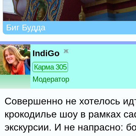
Биг Будда
ж
IndiGo
Карма 305
Модератор
Совершенно не хотелось ид
крокодилье шоу в рамках с
экскурсии. И не напрасно: б