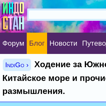
Форум
Блог
Новости
Путево
Ходение за Южн
IndiGo ›
Китайское море и прочи
размышления.