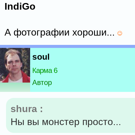
IndiGo
А фотографии хороши...
soul
Карма 6
Автор
shura :
Ны вы монстер просто...