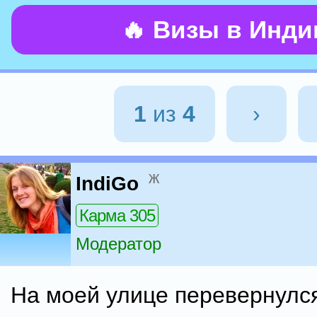
🔥 Визы в Инд
1
из
4
›
ж
IndiGo
Карма 305
Модератор
На моей улице перевернулся