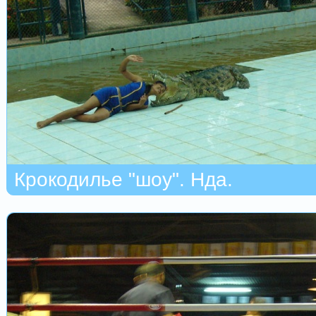
Крокодилье "шоу". Нда.