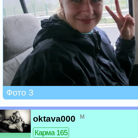
Фото 3
м
oktava000
Карма 165