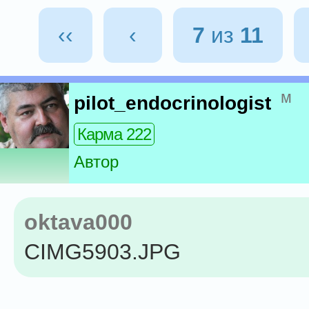
‹‹
‹
7
из
11
м
pilot_endocrinologist
Карма 222
Автор
oktava000
CIMG5903.JPG