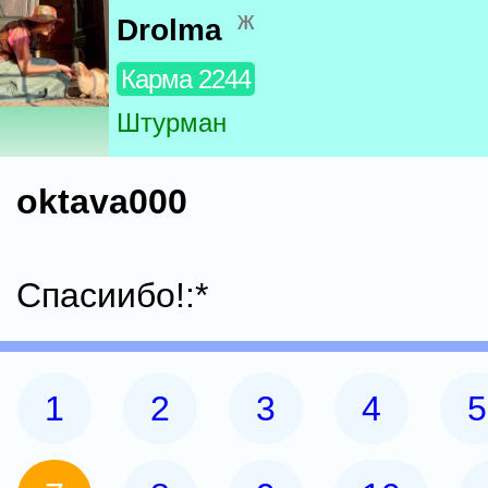
ж
Drolma
Карма 2244
Штурман
oktava000
Спасиибо!:*
1
2
3
4
5