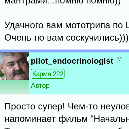
мантрами...помню помню))
Удачного вам мототрипа по 
Очень по вам соскучились)))
м
pilot_endocrinologist
Карма 222
Автор
Просто супер! Чем-то неуло
напоминает фильм "Начальни