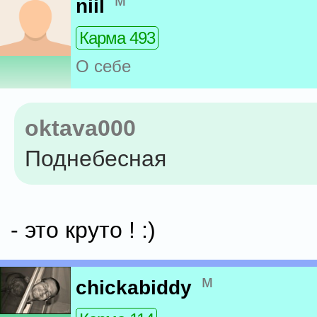
м
niil
Карма 493
О себе
oktava000
Поднебесная
- это круто ! :)
м
chickabiddy