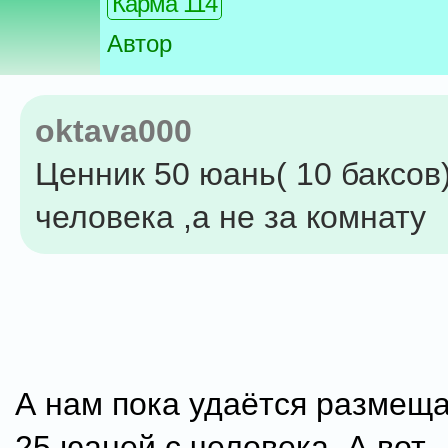
Карма 114
Автор
oktava000
Ценник 50 юань( 10 баксов)
человека ,а не за комнату
А нам пока удаётся размеща
25 юаней с человека. А вот