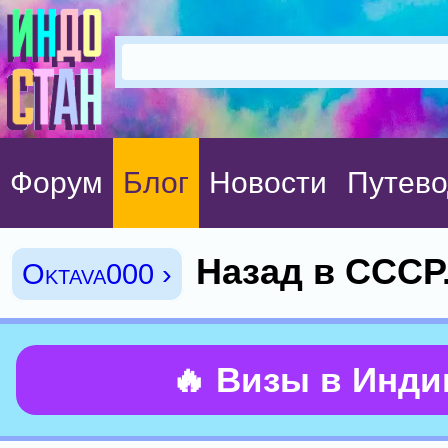
Форум
Блог
Новости
Путево
Назад в СССР
Oktava000 ›
🔥 Визы в Инд