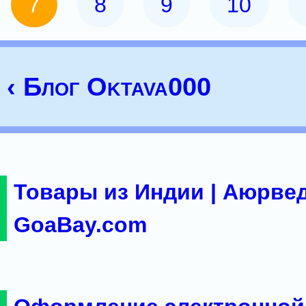
7
8
9
10
‹ Блог Oktava000
Товары из Индии | Аюрвед
GoaBay.com