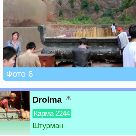
Фото 6
ж
Drolma
Карма 2244
Штурман