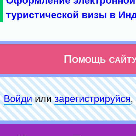
Оформление электронной
туристической визы в Ин
Помощь сайт
Войди
или
зарeгиcтpируйся
,