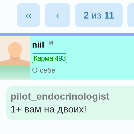
‹‹
‹
2
из
11
м
niil
Карма 493
О себе
pilot_endocrinologist
1+ вам на двоих!