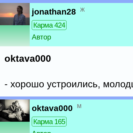
ж
jonathan28
Карма 424
Автор
oktava000
- хорошо устроились, молодц
м
oktava000
Карма 165