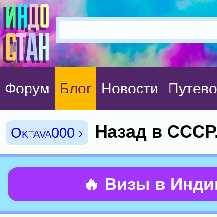
Форум
Блог
Новости
Путево
Назад в СССР
Oktava000 ›
🔥 Визы в Инд