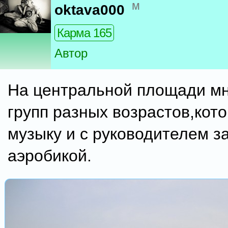
м
oktava000
Карма 165
Автор
На центральной площади м
групп разных возрастов,кот
музыку и с руководителем 
аэробикой.