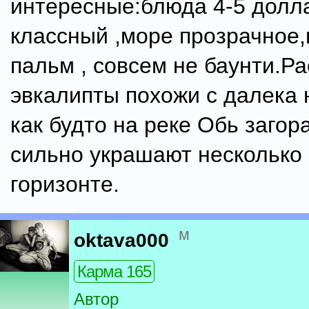
интересные:блюда 4-5 долл
классный ,море прозрачное,
пальм , совсем не баунти.Р
эвкалипты похожи с далека н
как будто на реке Обь загор
сильно украшают несколько 
горизонте.
м
oktava000
Карма 165
Автор