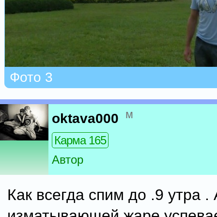
Фото 3
м
oktava000
Карма 165
Автор
Как всегда спим до .9 утра . 
изматывающей жаре успевае