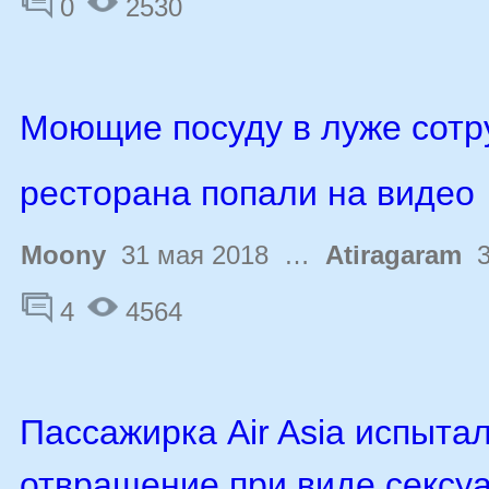
0
2530
Моющие посуду в луже сотр
ресторана попали на видео
Moony
31 мая 2018 …
Atiragaram
3
4
4564
Пассажирка Air Asia испыта
отвращение при виде сексу