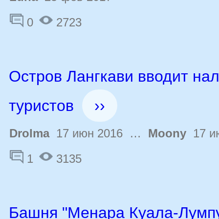
0
2723
Остров Лангкави вводит нал
туристов
››
Drolma
17 июн 2016 …
Moony
17 и
1
3135
Башня "Менара Куала-Лумпу