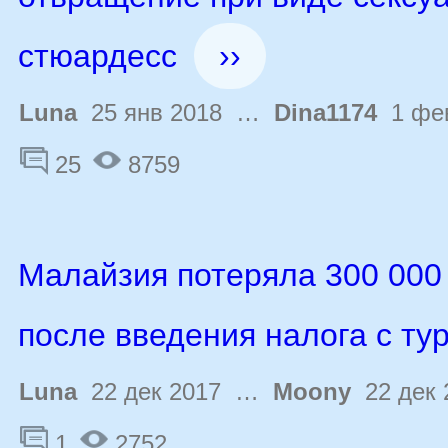
стюардесс
››
Luna
25 янв 2018 …
Dina1174
1 фев
25
8759
Малайзия потеряла 300 000 
после введения налога с ту
Luna
22 дек 2017 …
Moony
22 дек 
1
2752