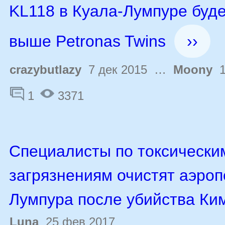
KL118 в Куала-Лумпуре буде
выше Petronas Twins
››
crazybutlazy
7 дек 2015 …
Moony
1
1
3371
Специалисты по токсически
загрязнениям очистят аэроп
Лумпура после убийства Ки
Luna
25 фев 2017