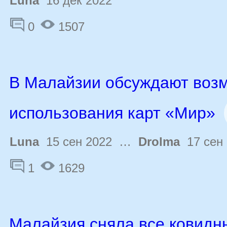
Luna
16 дек 2022
0
1507
В Малайзии обсуждают воз
использования карт «Мир»
Luna
15 сен 2022 …
Drolma
17 сен 
1
1629
Малайзия сняла все ковидн