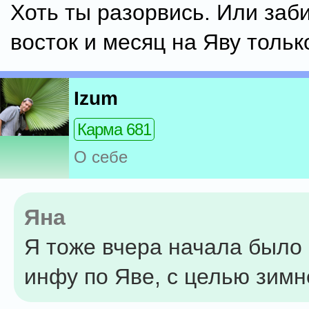
Хоть ты разорвись. Или заб
восток и месяц на Яву только.
Izum
Карма 681
О себе
Яна
Я тоже вчера начала было 
инфу по Яве, с целью зимн