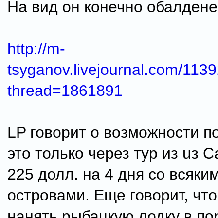
На вид он конечно обалден
http://m-
tsyganov.livejournal.com/113
thread=1861891
LP говорит о возможности п
это только через тур из uз Ca
225 долл. на 4 дня со всяки
островами. Еще говорит, чт
нанять рыбацкую лодку в пор