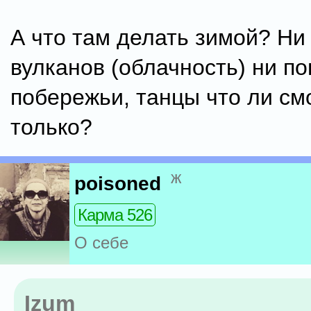
А что там делать зимой? Ни
вулканов (облачность) ни по
побережьи, танцы что ли см
только?
ж
poisoned
Карма 526
О себе
Izum