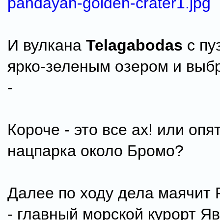
pandayan-golden-crater1.jpg
И вулкана
Telagabodas
с п
ярко-зеленым озером и выб
-
Короче - это все ах! или опя
нацпарка около Бромо?
Далее по ходу дела маячит
- главный морской курорт Яв