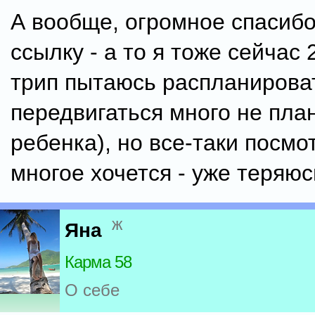
А вообще, огромное спасибо
ссылку - а то я тоже сейчас
трип пытаюсь распланироват
передвигаться много не пла
ребенка), но все-таки посмо
многое хочется - уже теряюсь
ж
Яна
Карма 58
О себе