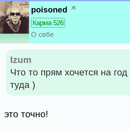
ж
poisoned
Карма 526
О себе
Izum
Что то прям хочется на год
туда )
это точно!