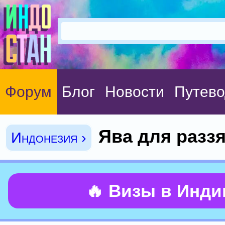
Форум
Блог
Новости
Путево
Ява для разз
Индонезия ›
🔥 Визы в Инд