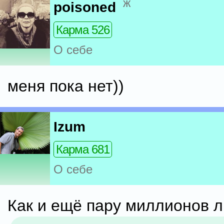
ж
poisoned
Карма 526
О себе
меня пока нет))
Izum
Карма 681
О себе
Как и ещё пару миллионов 