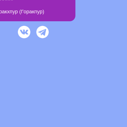
ракхпур (Горакпур)