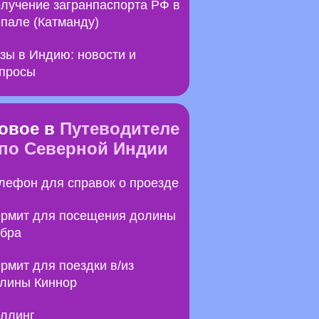
лучение загранпаспорта РФ в
пале (Катманду)
зы в Индию: новости и
просы
овое в
Путеводителе
по Северной Индии
лефон для справок о проезде
рмит для посещения долины
бра
рмит для поездки в/из
лины Киннор
ллинг