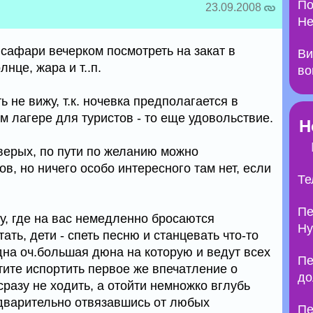
По
23.09.2008
Не
сафари вечерком посмотреть на закат в
Ви
нце, жара и т..п.
во
 не вижу, т.к. ночевка предполагается в
 лагере для туристов - то еще удовольствие.
Н
верых, по пути по желанию можно
ов, но ничего особо интересного там нет, если
Те
Пе
у, где на вас немедленно бросаются
Ну
ать, дети - спеть песню и станцевать что-то
дна оч.большая дюна на которую и ведут всех
Пе
отите испортить первое же впечатление о
до
сразу не ходить, а отойти немножко вглубь
дварительно отвязавшись от любых
Пе