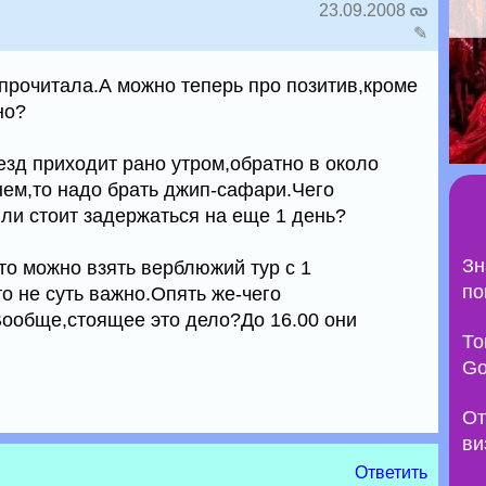
23.09.2008
✎
 прочитала.А можно теперь про позитив,кроме
но?
езд приходит рано утром,обратно в около
нем,то надо брать джип-сафари.Чего
и стоит задержаться на еще 1 день?
Зн
,то можно взять верблюжий тур с 1
по
о не суть важно.Опять же-чего
ообще,стоящее это дело?До 16.00 они
То
Go
От
ви
Ответить