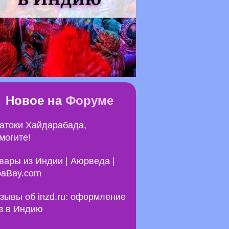
Новое на
Форуме
атоки Хайдарабада,
могите!
вары из Индии | Аюрведа |
aBay.com
зывы об inzd.ru: оформление
з в Индию