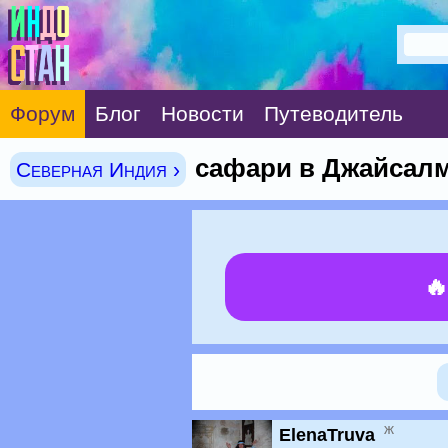
Форум
Блог
Новости
Путеводитель
сафари в Джайсал
Северная Индия ›

ж
ElenaTruva