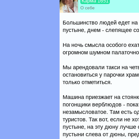
Карма 1651
О себе
Большинство людей едет на 
пустыне, днем - слепящее сол
На ночь смысла особого ехать
огромном шумном палаточном
Мы арендовали такси на чет
остановиться у парочки храм
только отметиться.
Машина приезжает на стоянк
погонщики верблюдов - покат
незамысловатое. Там есть о
туристов. Так вот, если не х
пустыне, на эту дюну лучше 
пустыни слева от дюны, пре