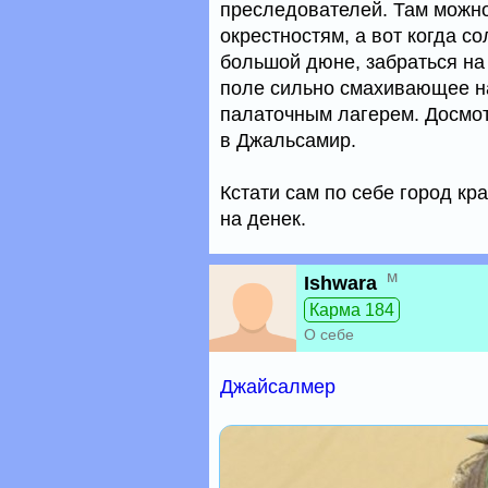
преследователей. Там можно
окрестностям, а вот когда с
большой дюне, забраться на 
поле сильно смахивающее н
палаточным лагерем. Досмот
в Джальсамир.
Кстати сам по себе город кр
на денек.
м
Ishwara
Карма 184
О себе
Джайсалмер