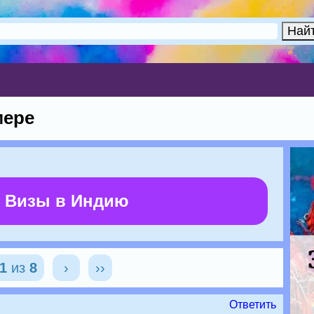
мере
 Визы в Индию
1
из
8
›
››
Ответить