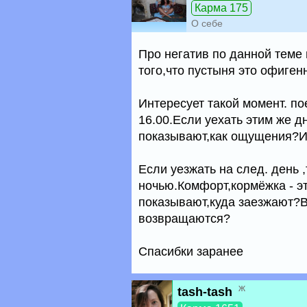
Карма 175
О себе
Про негатив по данной теме
того,что пустыня это офиген
Интересует такой момент. по
16.00.Если уехать этим же д
показывают,как ощущения?Ил
Если уезжать на след. день 
ночью.Комфорт,кормёжка - эт
показывают,куда заезжают?В
возвращаются?
Спасибки заранее
ж
tash-tash