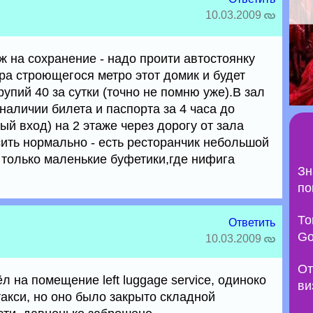
10.03.2009
ж на сохранение - надо проити автостоянку
ора строющегося метро этот домик и будет
рупий 40 за сутки (точно не помню уже).В зал
наличии билета и паспорта за 4 часа до
й вход) на 2 этаже через дорогу от зала
сить нормально - есть ресторанчик небольшой
а только маленькие буфетики,где нифига
Зн
по
То
Ответить
Go
10.03.2009
От
л на помещение left luggage service, одиноко
ви
акси, но оно было закрыто складной