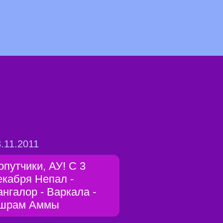
.11.2011
опутчики, АУ! С 3
екабря Непал -
ангалор - Варкала -
шрам Аммы