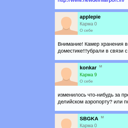
http://www.newdelhiairport.in/
applepie
Карма 0
О себе
Внимание! Камер хранения в 
доместике!!!убрали в связи с
м
konkar
Карма 9
О себе
изменилось что-нибудь за п
делийском аэропорту? или п
м
SBGKA
Карма 0