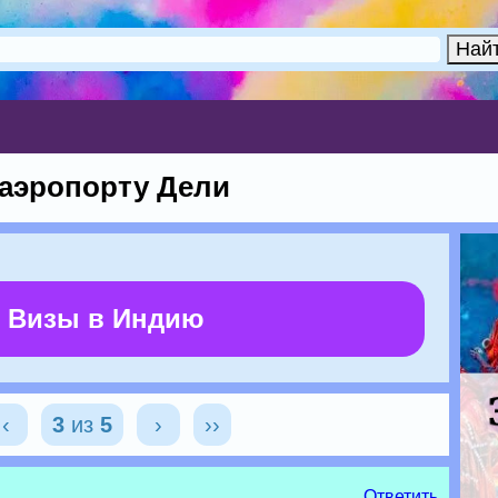
 аэропорту Дели
 Визы в Индию
‹
3
из
5
›
››
Ответить