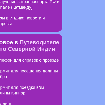
лучение загранпаспорта РФ в
пале (Катманду)
зы в Индию: новости и
просы
овое в
Путеводителе
по Северной Индии
лефон для справок о проезде
рмит для посещения долины
бра
рмит для поездки в/из
лины Киннор
ллинг