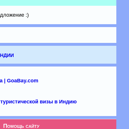
едложение :)
Индии
а | GoaBay.com
туристической визы в Индию
Помощь сайту