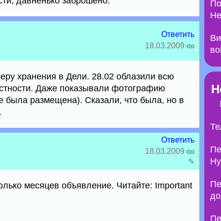
сти, давненько заброшено.
По
Не
Ответить
Ви
18.03.2009
во
еру хранения в Дели. 28.02 облазили всю
Н
естности. Даже показывали фотографию
е была размещена). Сказали, что была, но в
.
Те
Ответить
Пе
18.03.2009
Ну
✎
Пе
олько месяцев объявление. Читайте: Important
до
Пе