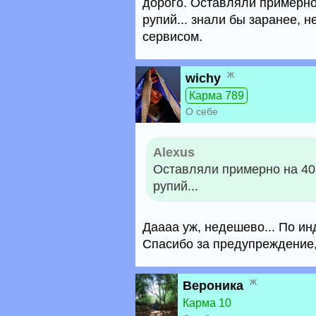
дорого. Оставляли примерно 
рупий... знали бы заранее, 
сервисом.
ж
wichy
Карма 789
О себе
Alexus
Оставляли примерно на 40 
рупий...
Даааа уж, недешево... По и
Спасибо за предупреждение, 
ж
Вероника
Карма 10