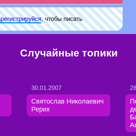
арeгиcтpируйся
, чтобы писать
Случайные топики
30.01.2007
28
Святослав Николаевич
П
Рерих
д
Б
А