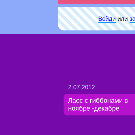
Войди
или
з
2.07.2012
Лаос с гиббонами в
ноябре -декабре