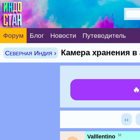
Форум
Блог
Новости
Путеводитель
Камера хранения в
Северная Индия ›

‹‹
м
Valllentino