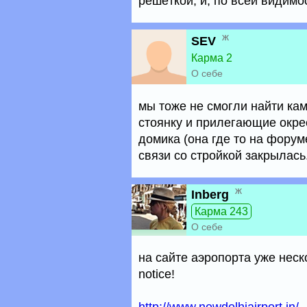
решёткой, и, по всей видимо
ж
SEV
Карма 2
О себе
мы тоже не смогли найти кам
стоянку и прилегающие окр
домика (она где то на форум
связи со стройкой закрылась
ж
Inberg
Карма 243
О себе
на сайте аэропорта уже неск
notice!