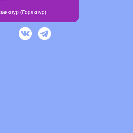
ракхпур (Горакпур)