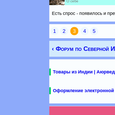
О себе
Есть спрос - появилось и пр
1
2
3
4
5
‹ Форум по Северной 
Товары из Индии | Аюрвед
Оформление электронной 