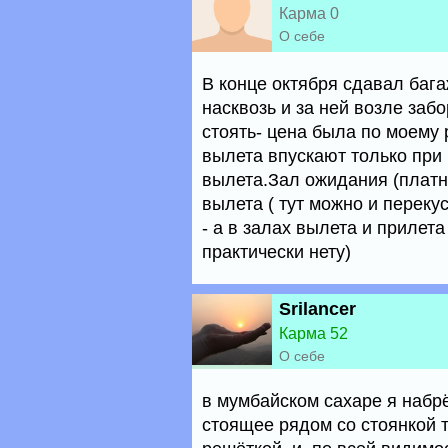
Карма 0
О себе
В конце октября сдавал бага
насквозь и за ней возле заб
стоять- цена была по моему 
вылета впускают только при 
вылета.Зал ожидания (платны
вылета ( тут можно и переку
- а в залах вылета и прилет
практически нету)
Srilancer
Карма 52
О себе
в мумбайском сахаре я набрё
стоящее рядом со стоянкой т