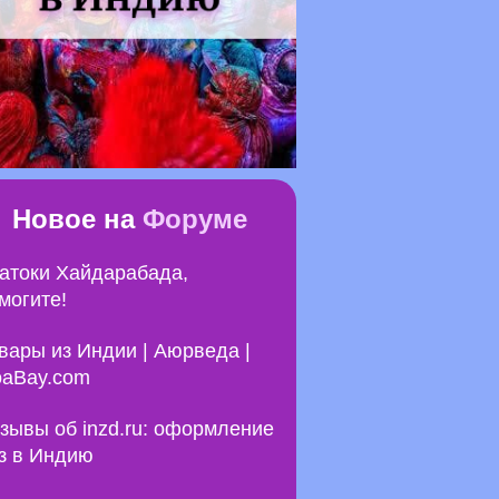
Новое на
Форуме
атоки Хайдарабада,
могите!
вары из Индии | Аюрведа |
aBay.com
зывы об inzd.ru: оформление
з в Индию