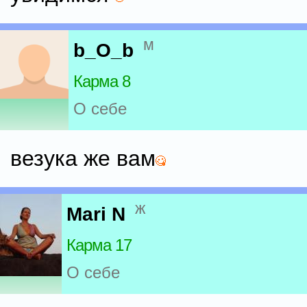
м
b_O_b
Карма 8
О себе
везука же вам
ж
Mari N
Карма 17
О себе