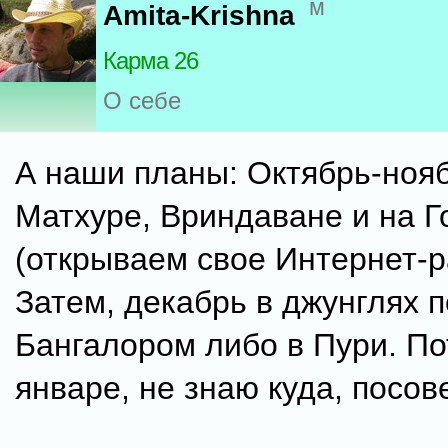
м
Amita-Krishna
Карма 26
О себе
А наши планы: Октябрь-нояб
Матхуре, Вриндаване и на 
(открываем свое Интернет-ра
Затем, декабрь в джунглях 
Бангалором либо в Пури. По
январе, не знаю куда, посове