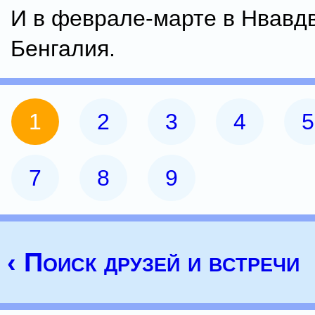
И в феврале-марте в Нвавд
Бенгалия.
1
2
3
4
5
7
8
9
‹ Поиск друзей и встречи