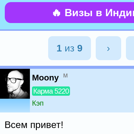
🔥 Визы в Инд
1
из
9
›
м
Moony
Карма 5220
Кэп
Всем привет!