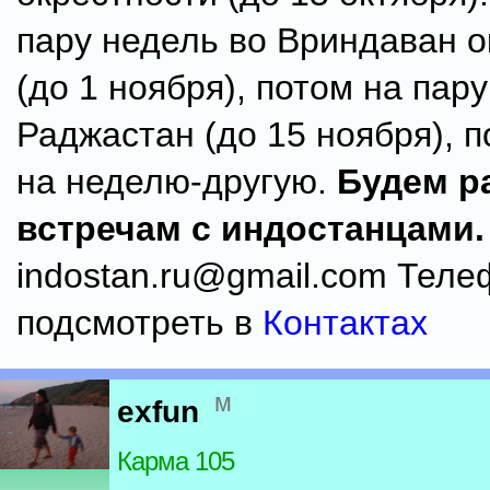
пару недель во Вриндаван 
(до 1 ноября), потом на пар
Раджастан (до 15 ноября), 
на неделю-другую.
Будем р
встречам с индостанцами.
indostan.ru@gmail.com Тел
подсмотреть в
Контактах
м
exfun
Карма 105