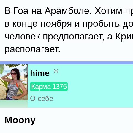
В Гоа на Арамболе. Хотим п
в конце ноября и пробыть до
человек предполагает, а Кр
располагает.
ж
hime
Карма 1375
О себе
Moony