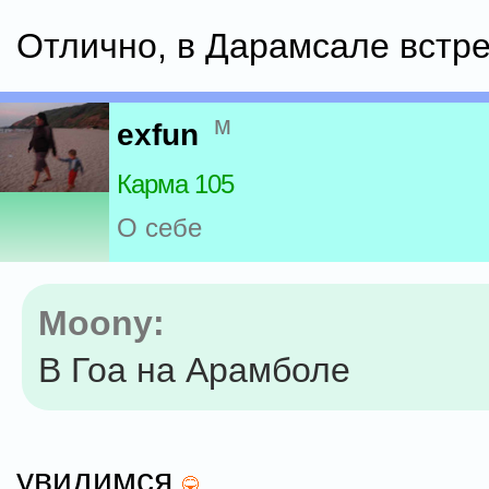
Отлично, в Дарамсале встр
м
exfun
Карма 105
О себе
Moony:
В Гоа на Арамболе
увидимся