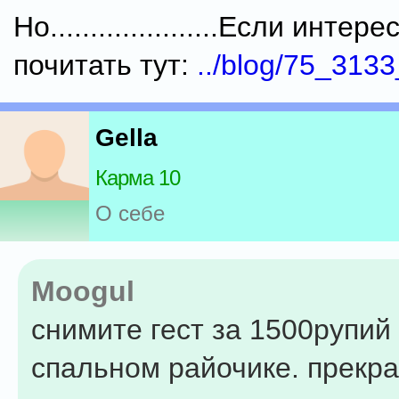
Но.....................Если инте
почитать тут:
../blog/75_3133
Gella
Карма 10
О себе
Moogul
снимите гест за 1500рупий 
спальном райочике. прекра