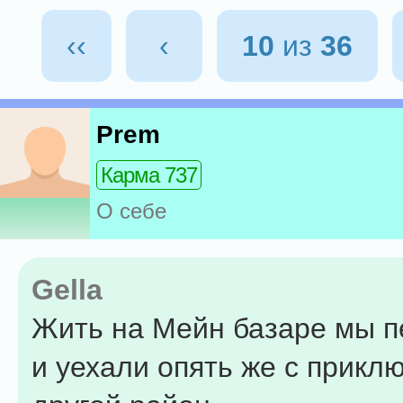
‹‹
‹
10
из
36
Prem
Карма 737
О себе
Gella
Жить на Мейн базаре мы 
и уехали опять же с прикл