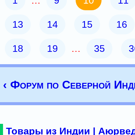
1
…
9
10
11
13
14
15
16
18
19
…
35
3
‹ Форум по Северной Инд
Товары из Индии | Аюрвед