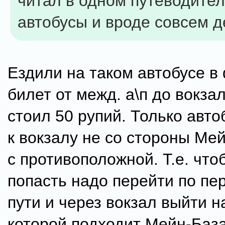
читал в одном путеводител
автобусы и вроде совсем 
Ездили на таком автобусе в
билет от межд. а\п до вокз
стоил 50 рупий. Только авто
к вокзалу не со стороны Мей
с противоположной. Т.е. чт
попасть надо перейти по пе
пути и через вокзал выйти н
которой подходит Мейн-База