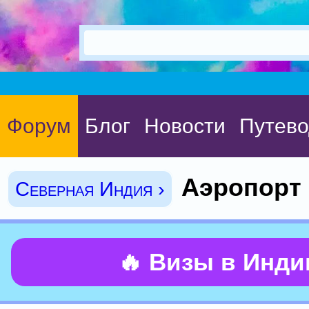
Форум
Блог
Новости
Путево
Аэропорт 
Северная Индия ›
🔥 Визы в Инд