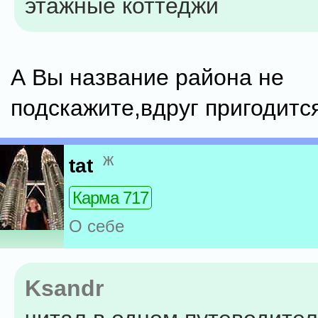
этажные коттеджи
А Вы название района не
подскажите,вдруг пригодитс
ж
tat
Карма 717
О себе
Ksandr