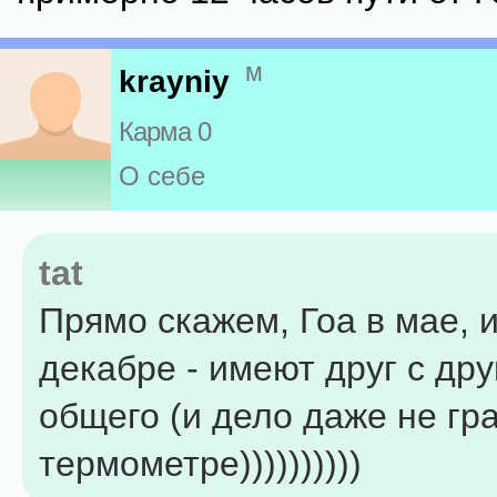
м
krayniy
Карма 0
О себе
tat
Прямо скажем, Гоа в мае, и
декабре - имеют друг с др
общего (и дело даже не гр
термометре))))))))))