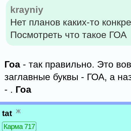
krayniy
Нет планов каких-то конкре
Посмотреть что такое ГОА
Гоа
- так правильно. Это вов
заглавные буквы - ГОА, а н
- .
Гоа
ж
tat
Карма 717