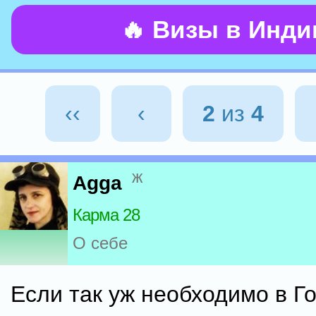
🔥 Визы в Инд
‹‹
‹
2
из
4
ж
Agga
Карма 28
О себе
Если так уж необходимо в Г