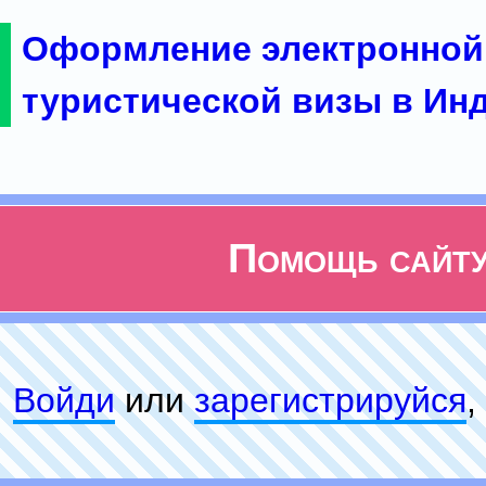
Оформление электронной
туристической визы в Ин
Помощь сайт
Войди
или
зарeгиcтpируйся
,