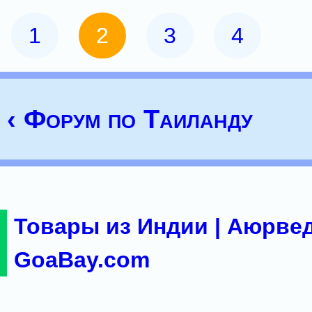
1
2
3
4
‹ Форум по Таиланду
Товары из Индии | Аюрвед
GoaBay.com