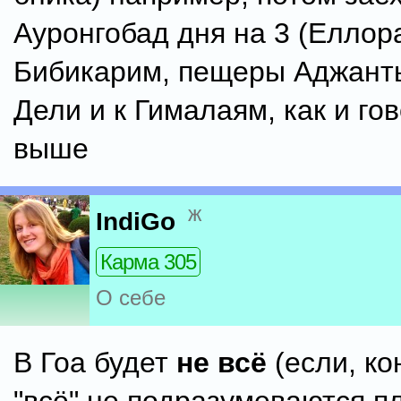
Ауронгобад дня на 3 (Еллор
Бибикарим, пещеры Аджанты
Дели и к Гималаям, как и го
выше
ж
IndiGo
Карма 305
О себе
В Гоа будет
не всё
(если, ко