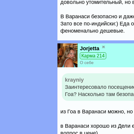
довольно утомительный, но 
В Варанаси безопасно и даж
Зато все по-индийски:) Еда 
феноменально дешевые.
ж
Jorjetta
Карма 214
О себе
krayniy
Заинтересовало посещение
Гоа? Насколько там безоп
из Гоа в Варанаси можно, но
в Варанаси хорошо из Дели е
вопрос в цене)