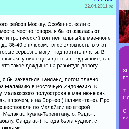
22.04.2011
ого рейсов Москву. Особенно, если с
месте, честно говоря, я бы отказалась от
асти тропический контнентальный,в мае-июне
до 36-40 с плюсом, плюс влажность, в этот
торые серьёзно могут подпортить планы. В
отзывам, у них ещё и дороги некудышние, так
 что такое дождище на разбитую дорогу...
Зн
по
, я бы захватила Таиланд, потом плавно
ез Малайзию в Восточную Индонезию. К
То
у Малаккского полуострова в мае-июне как
Go
как, впрочем, и на Борнео (Калимантане). Про
тешествовали по Малайзии во второй
От
 Мелакка, Куала-Теренггану, о. Реданг,
ви
балу, Сандакан) погода была чудной, с
дождями.