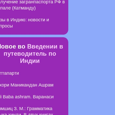
лучение загранпаспорта РФ в
пале (Катманду)
зы в Индию: новости и
просы
Новое во
Введении в
путеводитель по
Индии
ттапарти
хори Маникандан Ашрам
li Baba ashram. Варанаси
мшиц З. М.: Грамматика
ыка хинди. В двух книгах.