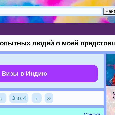
 опытных людей о моей предстоящ
 Визы в Индию
‹
3
из
4
›
››
Ответить