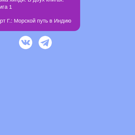
ига 1
рт Г.: Морской путь в Индию