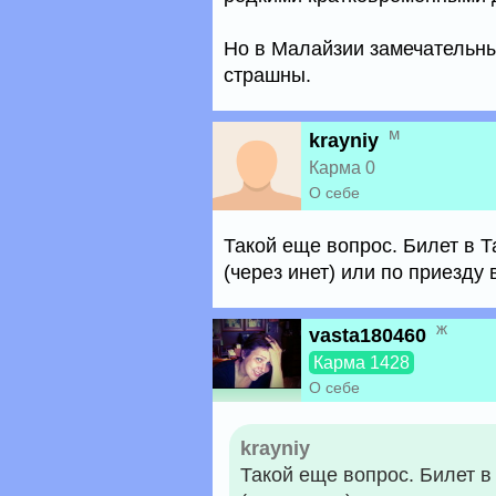
Но в Малайзии замечательные
страшны.
м
krayniy
Карма 0
О себе
Такой еще вопрос. Билет в 
(через инет) или по приезду 
ж
vasta180460
Карма 1428
О себе
krayniy
Такой еще вопрос. Билет в