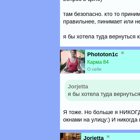
там безопасно. кто то приним
правильнее, пинимает или н
я бы хотела туда вернуться к
ж
Phototon1c
Карма 84
О себе
Jorjetta
я бы хотела туда вернуться
Я тоже. Но больше я НИКОГД
окнами на улицу:) И никогда 
ж
Jorjetta