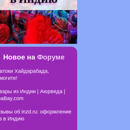
Новое на
Форуме
атоки Хайдарабада,
могите!
вары из Индии | Аюрведа |
aBay.com
зывы об inzd.ru: оформление
з в Индию