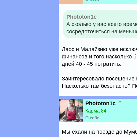
Phototon1c
А сколько у вас всего врем
сосредоточиться на меньш
Лаос и Малайзию уже исключ
финансов и того насколько б
дней 40 - 45 потратить.
Заинтересовало посещение В
Насколько там безопасно? По
ж
Phototon1c
Карма 84
О себе
Мы ехали на поезде до Мумба