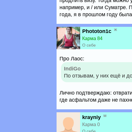
продлить визу. Тогда можно 
например, и / или Суматре. 
года, я в прошлом году была
ж
Phototon1c
Карма 84
О себе
Про Лаос:
IndiGo
По отзывам, у них ещё и 
Лично подтверждаю: отврати
где асфальтом даже не пахне
м
krayniy
Карма 0
О себе