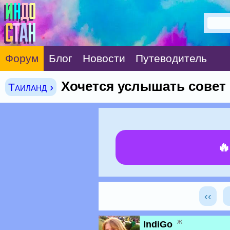
Форум
Блог
Новости
Путеводитель
Хочется услышать совет
Таиланд ›

‹‹
ж
IndiGo