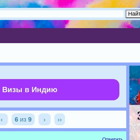
 Визы в Индию
‹
6
из
9
›
››
Ответить