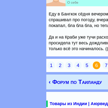
О себе
Еду в Бангкок сёдня вечером.
спрашивал про погоду, вчера
покапал, бла бла бла, но теп
Да и на Краби уже тучи расхо
просидела тут весь дождливы
только всё это начиналось. ((
1
2
3
4
5
6
7
‹ Форум по Таиланду
Товары из Индии | Аюрвед