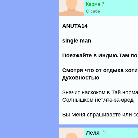
Карма 7
О себе
ANUTA14
single man
Поезжайте в Индию.Там по
Смотря что от отдыха хоти
духовностью
Значит наскоком в Тай норма
Солнышком нет.
что за бред
Вы Меня спрашиваете или с
ж
Лёля