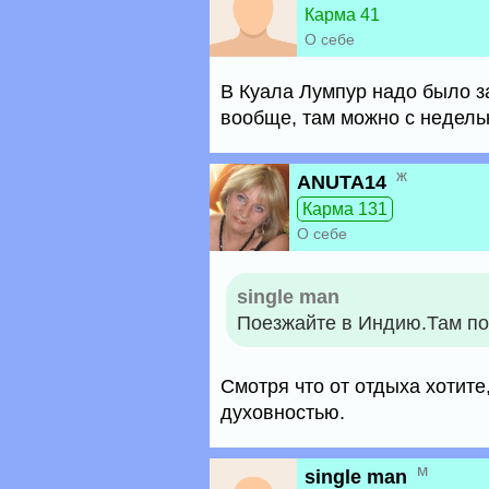
Карма 41
О себе
В Куала Лумпур надо было з
вообще, там можно с недельк
ж
ANUTA14
Карма 131
О себе
single man
Поезжайте в Индию.Там по
Смотря что от отдыха хотите
духовностью.
м
single man