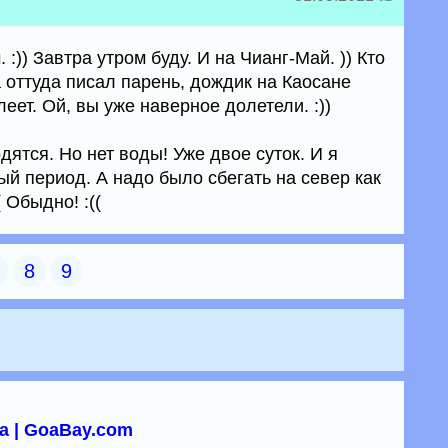
 :)) Завтра утром буду. И на Чианг-Май. )) Кто
 оттуда писал парень, дождик на Каосане
леет. Ой, вы уже наверное долетели. :))
дятся. Но нет воды! Уже двое суток. И я
й период. А надо было сбегать на север как
 Обыдно! :((
8
9
а | GoaBay.com