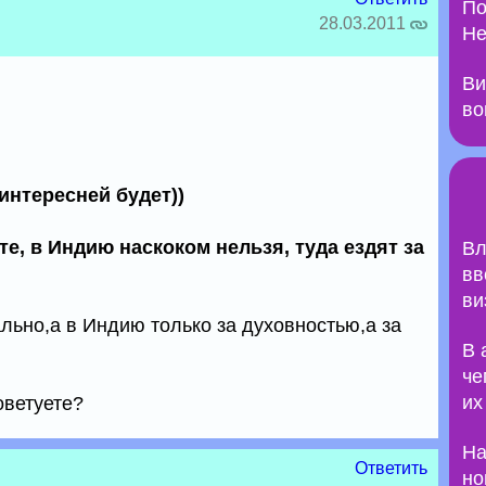
По
28.03.2011
Не
Ви
во
интересней будет))
те, в Индию наскоком нельзя, туда ездят за
Вл
вв
ви
льно,а в Индию только за духовностью,а за
В 
че
их
оветуете?
На
Ответить
но