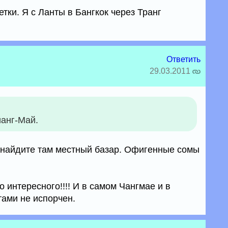
етки. Я с Ланты в Бангкок через Транг
Ответить
29.03.2011
ианг-Май.
 найдите там местный базар. Офигенные сомы
о интересного!!!! И в самом Чангмае и в
тами не испорчен.