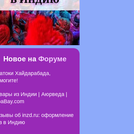
Новое на
Форуме
атоки Хайдарабада,
могите!
вары из Индии | Аюрведа |
aBay.com
зывы об inzd.ru: оформление
з в Индию