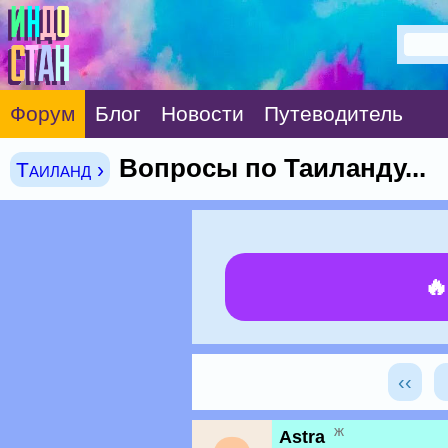
Форум
Блог
Новости
Путеводитель
Вопросы по Таиланду...
Таиланд ›

‹‹
ж
Astra