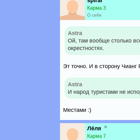
spiral
Карма 3
О себе
Astra
Ой, там вообще столько все
окрестностях.
Эт точно. И в сторону Чианг 
Astra
И народ туристами не испо
Местами :)
ж
Лёля
Карма 7