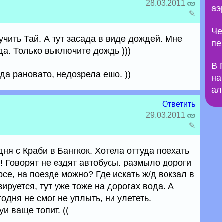
28.03.2011
аэ
✎
Че
учить Тай. А тут засада в виде дождей. Мне
пе
уда. Только выключите дождь )))
В 
уда рановато, недозрела ешо. ))
на
ал
Ответить
29.03.2011
✎
дня с Краби в Бангкок. Хотела оттуда поехать
е! Говорят не ездят автобусы, размыло дороги
рсе, на поезде можно? Где искать ж/д вокзал в
ируется, тут уже тоже на дорогах вода. А
одня не смог не уплыть, ни улететь.
и ваще топит. ((