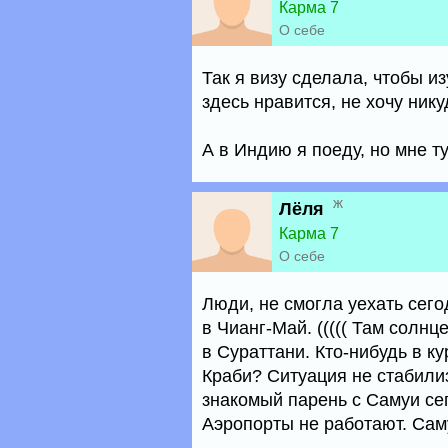
Карма 7
О себе
Так я визу сделала, чтобы из
здесь нравится, не хочу ник
А в Индию я поеду, но мне т
ж
Лёля
Карма 7
О себе
Люди, не смогла уехать сего
в Чианг-Май. ((((( Там солнц
в Сураттани. Кто-нибудь в ку
Краби? Ситуация не стабилиз
знакомый парень с Самуи сег
Аэропорты не работают. Саму