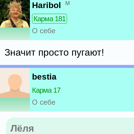
м
Haribol
Карма 181
О себе
Значит просто пугают!
bestia
Карма 17
О себе
Лёля