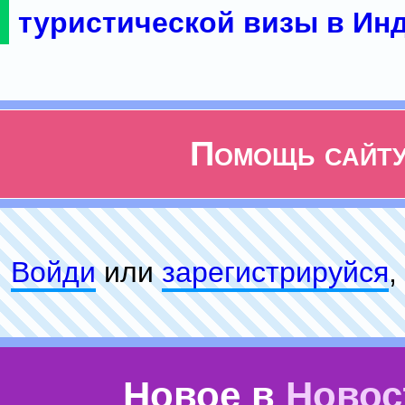
туристической визы в Ин
Помощь сайт
Войди
или
зарeгиcтpируйся
,
Новое в
Новос