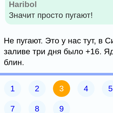
Haribol
Значит просто пугают!
Не пугают. Это у нас тут, в 
заливе три дня было +16. Я
блин.
1
2
3
4
5
7
8
9