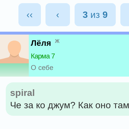
‹‹
‹
3
из
9
ж
Лёля
Карма 7
О себе
spiral
Че за ко джум? Как оно та