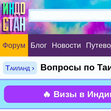
Форум
Блог
Новости
Путево
Вопросы по Таи
Таиланд ›
🔥 Визы в Инд