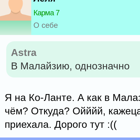
Карма 7
О себе
Astra
В Малайзию, однозначно
Я на Ко-Ланте. А как в Мал
чём? Откуда? Ойййй, кажец
приехала. Дорого тут :((