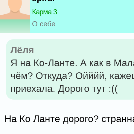
Карма 3
О себе
Лёля
Я на Ко-Ланте. А как в Ма
чём? Откуда? Ойййй, каже
приехала. Дорого тут :((
На Ко Ланте дорого? странна