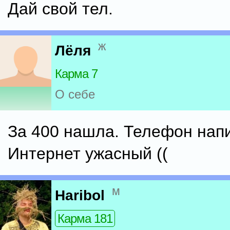
Дай свой тел.
ж
Лёля
Карма 7
О себе
За 400 нашла. Телефон нап
Интернет ужасный ((
м
Haribol
Карма 181