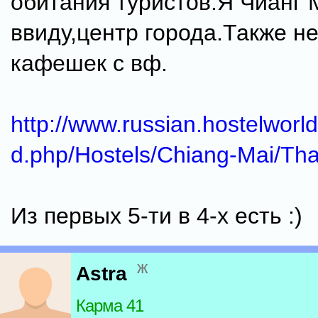
обитания туристов.Я Чианг
ввиду,центр города.Также н
кафешек с вф.
http://www.russian.hostelworl
d.php/Hostels/Chiang-Mai/Tha
Из первых 5-ти в 4-х есть :)
ж
Astra
Карма 41