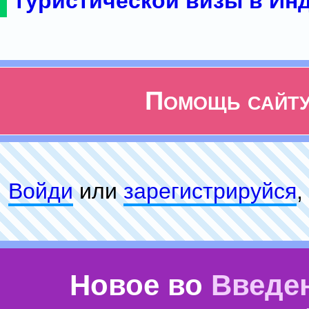
туристической визы в Ин
Помощь сайт
Войди
или
зарeгиcтpируйся
,
Новое во
Введе