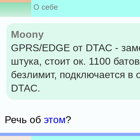
О себе
Moony
GPRS/EDGE от DTAC - зам
штука, стоит ок. 1100 батов
безлимит, подключается в 
DTAC.
Речь об
этом
?