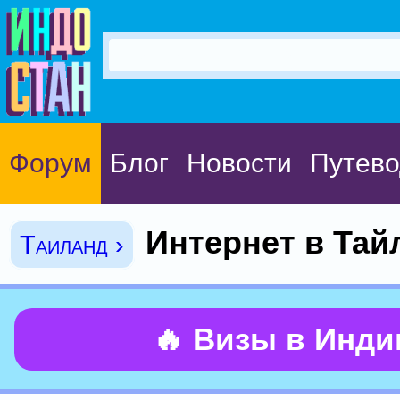
Форум
Блог
Новости
Путево
Интернет в Тай
Таиланд ›
🔥 Визы в Инд