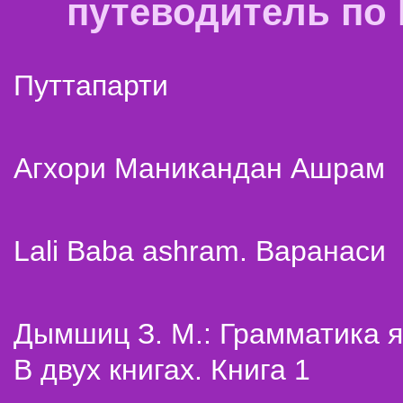
путеводитель по
Путтапарти
Агхори Маникандан Ашрам
Lali Baba ashram. Варанаси
Дымшиц З. М.: Грамматика я
В двух книгах. Книга 1