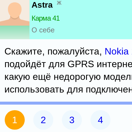
ж
Astra
Карма 41
О себе
Скажите, пожалуйста,
Nokia
подойдёт для GPRS интерн
какую ещё недорогую модел
использовать для подключе
1
2
3
4