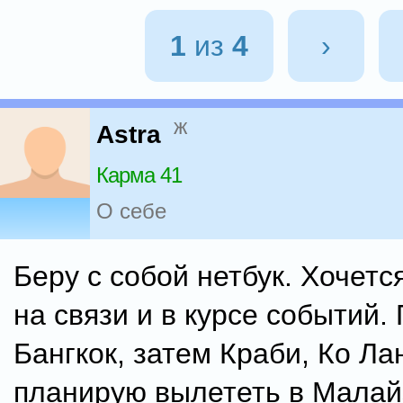
1
из
4
›
ж
Astra
Карма 41
О себе
Беру с собой нетбук. Хочетс
на связи и в курсе событий.
Бангкок, затем Краби, Ко Ла
планирую вылететь в Малай