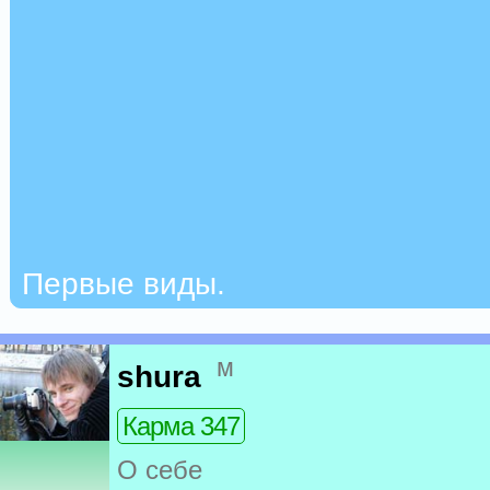
Первые виды.
м
shura
Карма 347
О себе