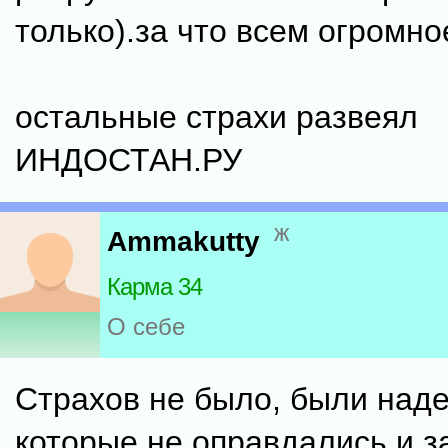
только).за что всем огромно
остальные страхи развеял
ИНДОСТАН.РУ
ж
Ammakutty
Карма 34
О себе
Страхов не было, были над
которые не оправдались и 