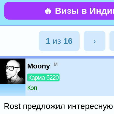
🔥 Визы в Инд
1
из
16
›
м
Moony
Карма 5220
Кэп
Rost предложил интересную 