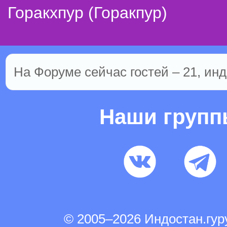
Горакхпур (Горакпур)
На Форуме сейчас гостей – 21, инд
Наши груп
© 2005–2026 Индостан.гу