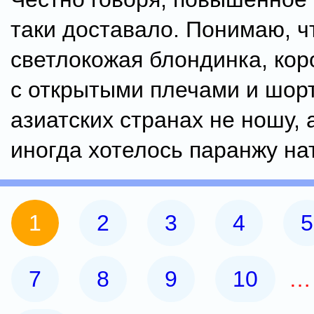
таки доставало. Понимаю, ч
светлокожая блондинка, кор
с открытыми плечами и шорт
азиатских странах не ношу, 
иногда хотелось паранжу на
1
2
3
4
5
7
8
9
10