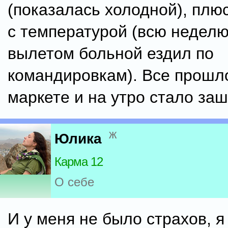
(показалась холодной), плю
с температурой (всю недел
вылетом больной ездил по
командировкам). Все прошл
маркете и на утро стало за
ж
Юлика
Карма 12
О себе
И у меня не было страхов, я