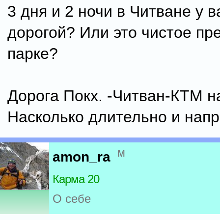
3 дня и 2 ночи в Читване у в
дорогой? Или это чистое пр
парке?
Дорога Покх. -Читван-КТМ н
Насколько длительно и нап
м
amon_ra
Карма 20
О себе