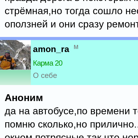
стрёмная,но тогда сошло не
оползней и они сразу ремон
м
amon_ra
Карма 20
О себе
Аноним
да на автобусе,по времени 
помню сколько,но прилично.
окном потрясные,так что но