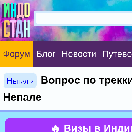
Форум
Блог
Новости
Путево
Вопрос по трекки
Непал ›
Непале
🔥 Визы в Инд