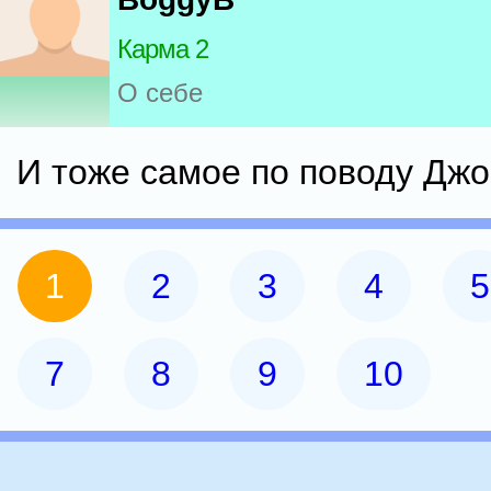
Карма 2
О себе
И тоже самое по поводу Дж
1
2
3
4
5
7
8
9
10