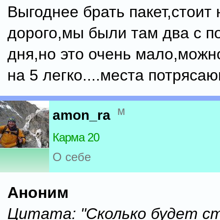
Выгоднее брать пакет,стоит 
дорого,мы были там два с п
дня,но это очень мало,можн
на 5 легко....места потряса
м
amon_ra
Карма 20
О себе
Аноним
Цитата: "Сколько будет с