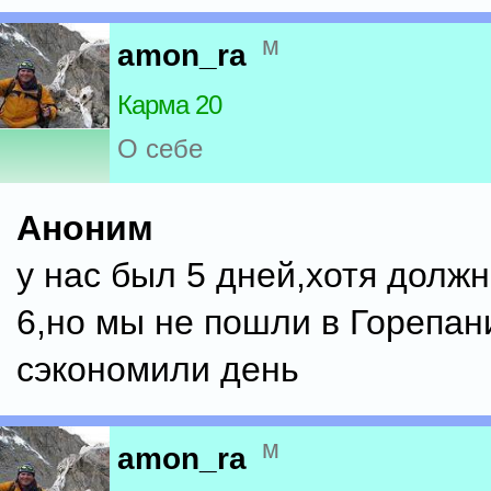
м
amon_ra
Карма 20
О себе
Аноним
у нас был 5 дней,хотя долж
6,но мы не пошли в Горепан
сэкономили день
м
amon_ra