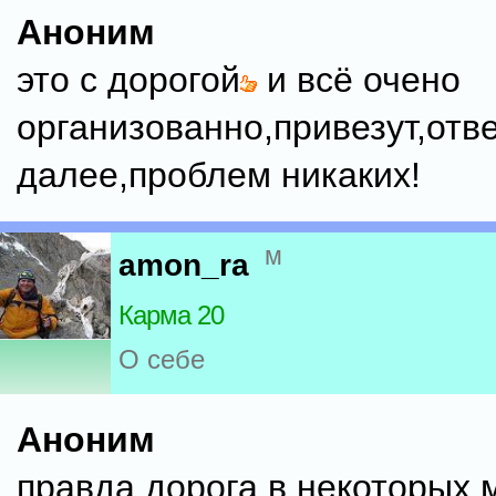
Аноним
это с дорогой
и всё очено
организованно,привезут,отве
далее,проблем никаких!
м
amon_ra
Карма 20
О себе
Аноним
правда дорога в некоторых 