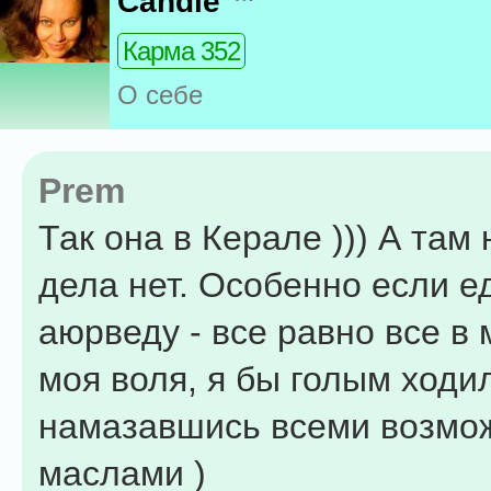
Candle
Карма 352
О себе
Prem
Так она в Керале ))) А там 
дела нет. Особенно если е
аюрведу - все равно все в 
моя воля, я бы голым ходи
намазавшись всеми возм
маслами )