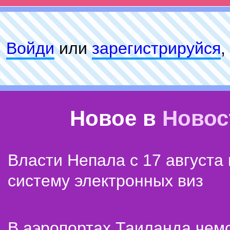
Войди
или
зарeгиcтpируйся
,
Новое в
Новос
Власти Непала с 17 августа
систему электронных виз
В аэропортах Таиланда чем