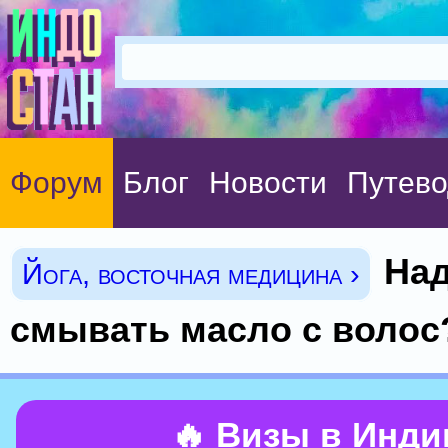
Форум
Блог
Новости
Путево
Над
Йога, восточная медицина ›
смывать масло с волос
🔥 Визы в Инд