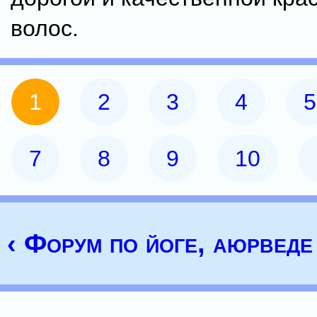
волос.
1
2
3
4
5
7
8
9
10
‹ Форум по йоге, аюрведе 