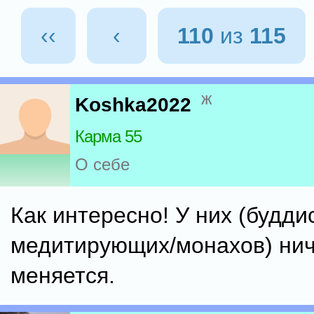
‹‹
‹
110
из
115
ж
Koshka2022
Карма 55
О себе
Как интересно! У них (будди
медитирующих/монахов) нич
меняется.