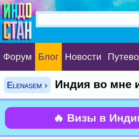
Форум
Блог
Новости
Путево
Индия во мне 
Elenasem ›
🔥 Визы в Инд