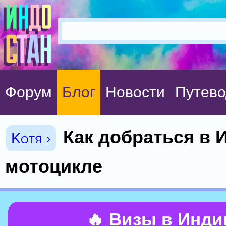
Форум
Блог
Новости
Путево
Как добраться в 
Kotя ›
мотоцикле
🔥 Визы в Инд