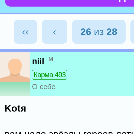
‹‹
‹
26
из
28
м
niil
Карма 493
О себе
Kotя