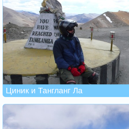
Циник и Тангланг Ла