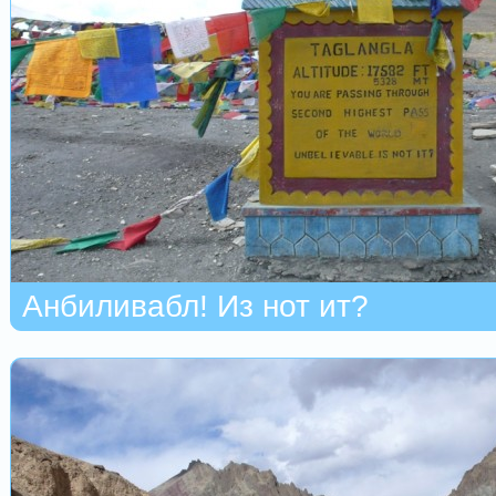
Анбиливабл! Из нот ит?