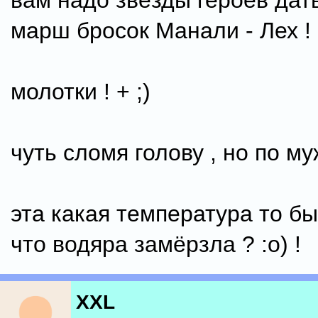
вам надо звёзды героев дать
марш бросок Манали - Лех !
молотки ! + ;)
чуть сломя голову , но по му
эта какая температура то б
что водяра замёрзла ? :o) !
XXL