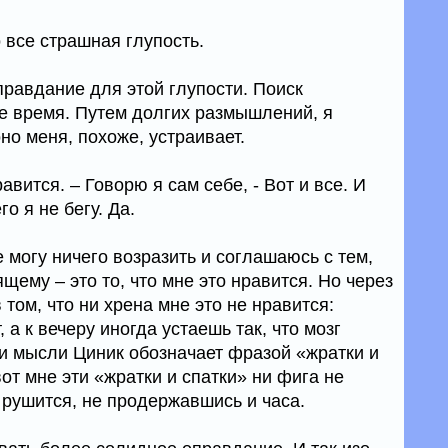
о все страшная глупость.
правдание для этой глупости. Поиск
е время. Путем долгих размышлений, я
но меня, похоже, устраивает.
равится. – Говорю я сам себе, - Вот и все. И
го я не бегу. Да.
е могу ничего возразить и соглашаюсь с тем,
щему – это то, что мне это нравится. Но через
 том, что ни хрена мне это не нравится:
 а к вечеру иногда устаешь так, что мозг
и мысли Циник обозначает фразой «жратки и
вот мне эти «жратки и спатки» ни фига не
 рушится, не продержавшись и часа.