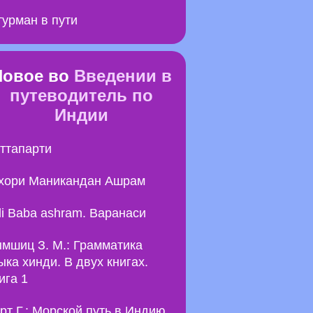
урман в пути
Новое во
Введении в
путеводитель по
Индии
ттапарти
хори Маникандан Ашрам
li Baba ashram. Варанаси
мшиц З. М.: Грамматика
ыка хинди. В двух книгах.
ига 1
рт Г.: Морской путь в Индию