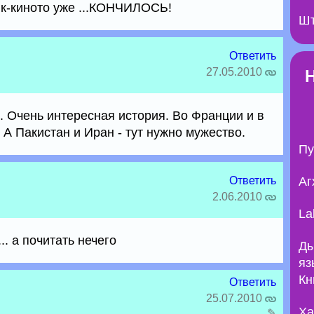
? к-киното уже ...КОНЧИЛОСЬ!
Шт
Ответить
27.05.2010
 Очень интересная история. Во Франции и в
 А Пакистан и Иран - тут нужно мужество.
Пу
Ответить
Аг
2.06.2010
La
. а почитать нечего
Ды
яз
Кн
Ответить
25.07.2010
Ха
✎