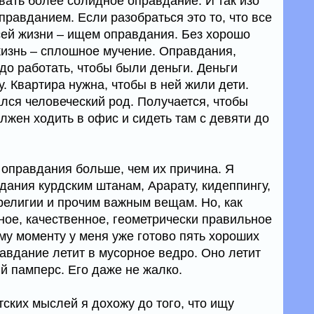
ать более солидное оправдание. И так изо
правданием. Если разобраться это то, что все
ей жизни – ищем оправдания. Без хорошо
изнь – сплошное мучение. Оправдания,
до работать, чтобы были деньги. Деньги
у. Квартира нужна, чтобы в ней жили дети.
лся человеческий род. Получается, чтобы
олжен ходить в офис и сидеть там с девяти до
 оправдания больше, чем их причина. Я
ания курдским штанам, Арарату, кидеппингу,
религии и прочим важным вещам. Но, как
ое, качественное, геометрически правильное
ому моменту у меня уже готово пять хороших
авдание летит в мусорное ведро. Оно летит
ий памперс. Его даже не жалко.
ских мыслей я дохожу до того, что ищу