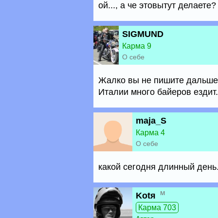
ой..., а че этовытут делаете
SIGMUND
Карма 9
О себе
Жалко вы не пишите дальше.
Италии много байеров ездит.
maja_S
Карма 4
О себе
какой сегодня длинный день..
м
Kotя
Карма 703