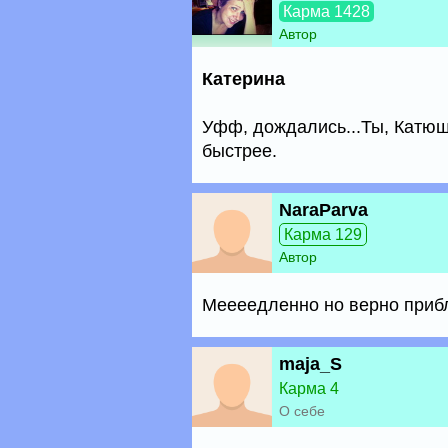
Карма 1428
Автор
Катерина
Уфф, дождались...Ты, Катюша
быстрее.
NaraParva
Карма 129
Автор
Меееедленно но верно прибл
maja_S
Карма 4
О себе