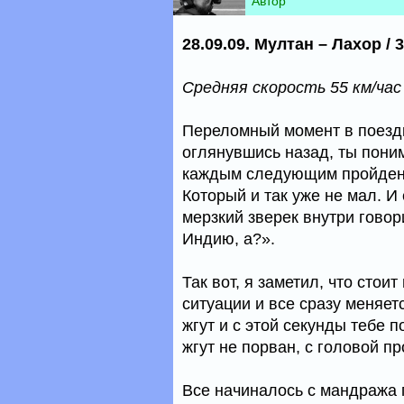
Автор
28.09.09. Мултан – Лахор / 3
Средняя скорость 55 км/час
Переломный момент в поездк
оглянувшись назад, ты поним
каждым следующим пройденн
Который и так уже не мал. И
мерзкий зверек внутри говор
Индию, а?».
Так вот, я заметил, что стои
ситуации и все сразу меняет
жгут и с этой секунды тебе п
жгут не порван, с головой п
Все начиналось с мандража п