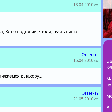
13.04.2010
, Котю подгоняй, чтоли, пусть пишет
Ответить
15.04.2010
Ба
юж
ижаемся к Лахору...
Ma
пу
Ответить
Мо
21.05.2010
В 