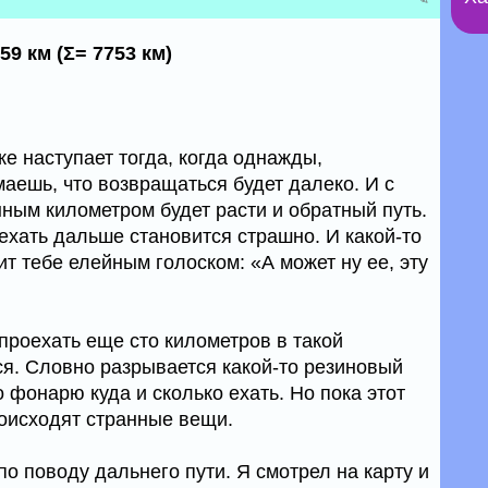
59 км (Σ= 7753 км)
е наступает тогда, когда однажды,
аешь, что возвращаться будет далеко. И с
ым километром будет расти и обратный путь.
 ехать дальше становится страшно. И какой-то
ит тебе елейным голоском: «А может ну ее, эту
т проехать еще сто километров в такой
ся. Словно разрывается какой-то резиновый
о фонарю куда и сколько ехать. Но пока этот
роисходят странные вещи.
о поводу дальнего пути. Я смотрел на карту и