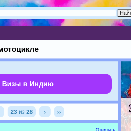
 мотоцикле
 Визы в Индию
‹
23
из
28
›
››
Ответить