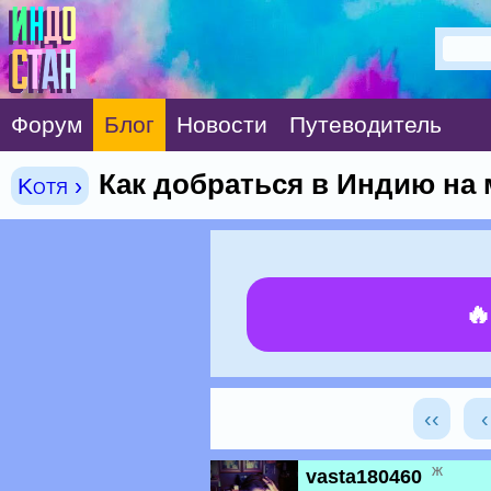
Форум
Блог
Новости
Путеводитель
Как добраться в Индию на
Kotя ›

‹‹
ж
vasta180460