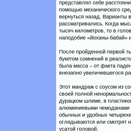
представлял себе расстояние
помощью механического сред
вернуться назад. Варианты 
рассматривались. Когда мы
тысяч километров, то в гол
наподобие «йоханы-бабай» ил
После пройденной первой т
букетом сомнений в реалист
была масса – от факта паден
внезапно увеличевшегося ра
Этот мандраж с соусом из с
своей полной ненормальнос
дурацком шлеме, в пластико
алюминиевыми чемоданами я
обычных и удобных четырехк
оглядываются или смотрят н
усатой головой.