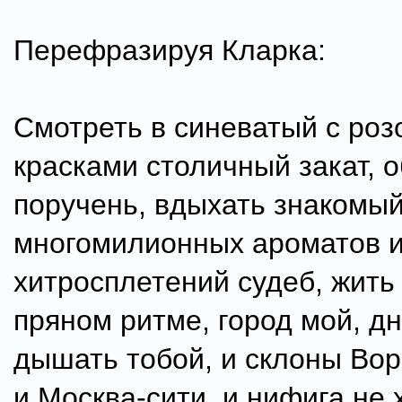
Перефразируя Кларка:
Смотреть в синеватый с ро
красками столичный закат, о
поручень, вдыхать знакомый
многомилионных ароматов 
хитросплетений судеб, жить
пряном ритме, город мой, д
дышать тобой, и склоны Вор
и Москва-сити, и нифига не х