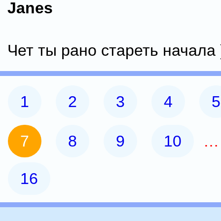
Janes
Чет ты рано стареть начала 
1
2
3
4
5
7
8
9
10
16