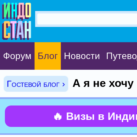
Форум
Блог
Новости
Путево
А я не хочу
Гостевой блог ›
🔥 Визы в Инд