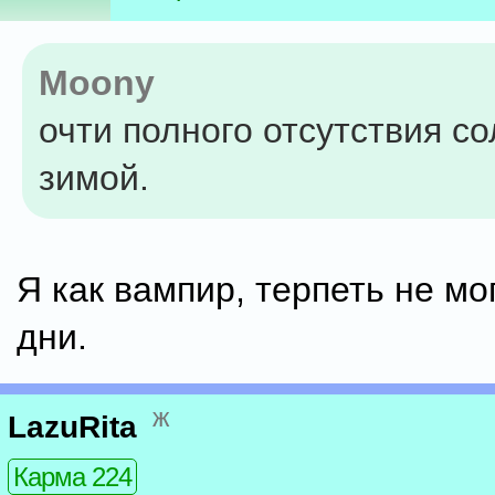
Moony
очти полного отсутствия с
зимой.
Я как вампир, терпеть не м
дни.
ж
LazuRita
Карма 224