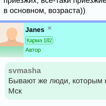
приезжих, все-таки приезжие
в основном, возраста))
ж
Janes
Карма 182
Автор
svmasha
Бывают же люди, которым 
Мск