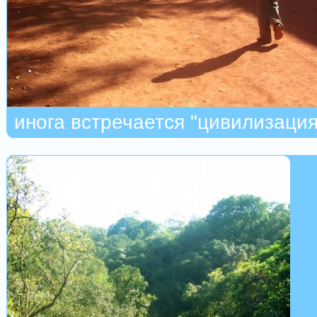
инога встречается "цивилизация"