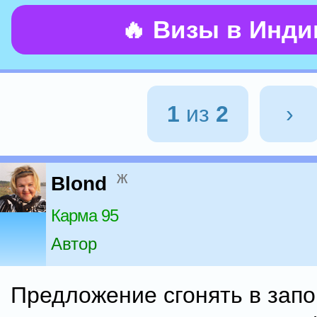
🔥 Визы в Инд
1
из
2
›
ж
Blond
Карма 95
Автор
Предложение сгонять в зап