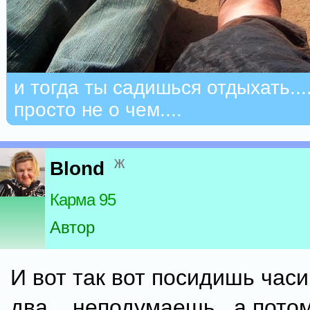
и тогда ты садишься отдыхать...
просто не о чем....
ж
Blond
Карма 95
Автор
И вот так вот посидишь часи
два....неподумаешь...а потом