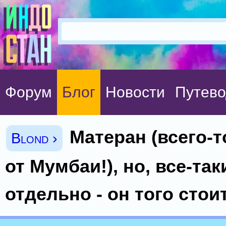
Форум
Блог
Новости
Путево
Матеран (всего-т
Blond ›
от Мумбаи!), но, все-таки
отдельно - он того стоит