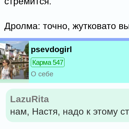
стремится.
Дролма: точно, жутковато в
psevdogirl
Карма 547
О себе
LazuRita
нам, Настя, надо к этому с