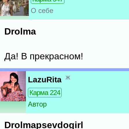
О себе
Drolma
Да! В прекрасном!
ж
LazuRita
Карма 224
Автор
Drolma
psevdogirl