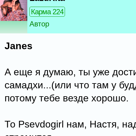
Карма 224
Автор
Janes
А еще я думаю, ты уже дост
самадхи...(или что там у бу
потому тебе везде хорошо.
То Psevdogirl нам, Настя, на