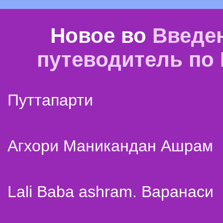
Новое во
Введе
путеводитель по
Путтапарти
Агхори Маникандан Ашрам
Lali Baba ashram. Варанаси