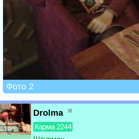
Фото 2
ж
Drolma
Карма 2244