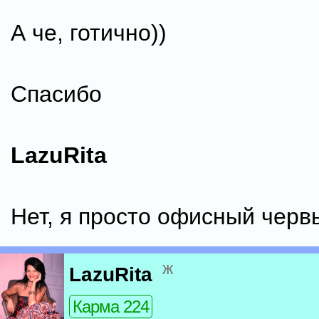
А че, готично))
Спасибо
LazuRita
Нет, я просто офисный черв
ж
LazuRita
Карма 224