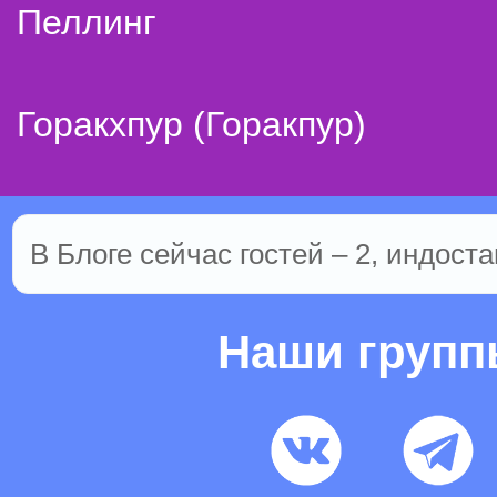
Пеллинг
Горакхпур (Горакпур)
В Блоге сейчас гостей – 2, индоста
Наши груп