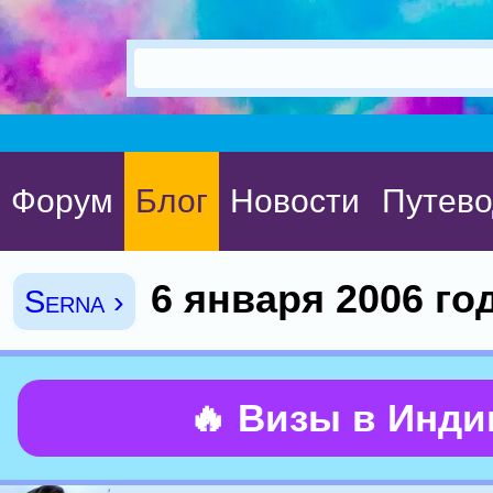
Форум
Блог
Новости
Путево
6 января 2006 го
Serna ›
🔥 Визы в Инд