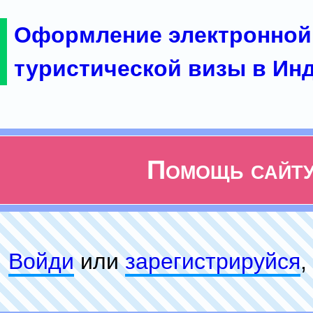
Оформление электронной
туристической визы в Ин
Помощь сайт
Войди
или
зарeгиcтpируйся
,