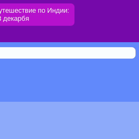
утешествие по Индии:
3 декарбя
Библиотека
0.033% мистической силы