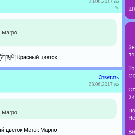
23.06.2017
✎
Шт
k Marpo
Зн
по
ོཀ་མྲཔོ། Красный цветок
То
Go
Ответить
23.06.2017
От
ви
По
k Marpo
Не
сный цветок Меток Марпо
Ви