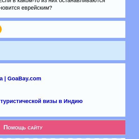
ли в каком-то из них останавливаются
ановится еврейским?
а | GoaBay.com
туристической визы в Индию
Помощь сайту