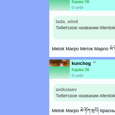
Карма 56
О себе
lada_wind
Тибетское название-Mento
Metok Marpo Меток Марпо མེ་ཏ
м
kunchog
Карма 56
О себе
anikolaev
Тибетское название-Mento
Metok Marpo མེ་ཏོཀ་མྲཔོ། Кра