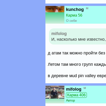
м
kunchog
Карма 56
О себе
mifolog
И, насколько мне известно,
д атам так можно пройти без
Летом там много групп кажд
в деревне мud pin valley евр
м
mifolog
Карма 406
Автор