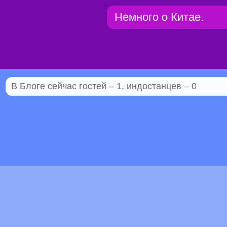
Немного о Китае.
В Блоге сейчас гостей – 1, индостанцев – 0
© 2005–2026 Индостан.гуру
18+
Пол