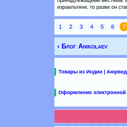
принадлежащими местным. Ес
израильтяне, то разве он ст
1
2
3
4
5
6
7
‹ Блог Anikolaev
Товары из Индии | Аюрвед
Оформление электронной 