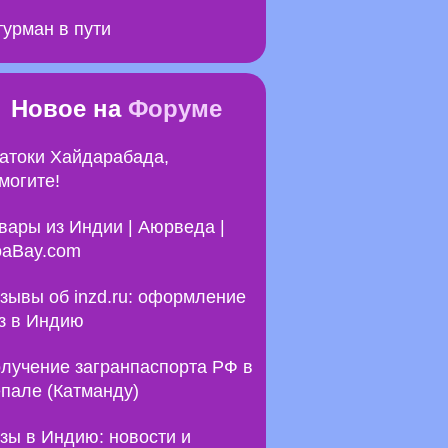
урман в пути
Новое на
Форуме
атоки Хайдарабада,
могите!
вары из Индии | Аюрведа |
aBay.com
зывы об inzd.ru: оформление
з в Индию
лучение загранпаспорта РФ в
пале (Катманду)
зы в Индию: новости и