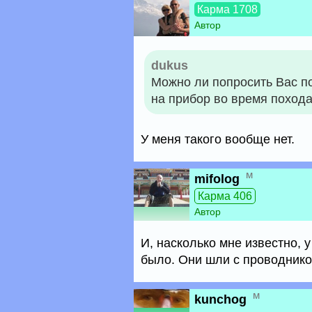
Карма 1708
Автор
dukus
Можно ли попросить Вас п
на прибор во время поход
У меня такого вообще нет.
м
mifolog
Карма 406
Автор
И, насколько мне известно, у
было. Они шли с проводнико
м
kunchog