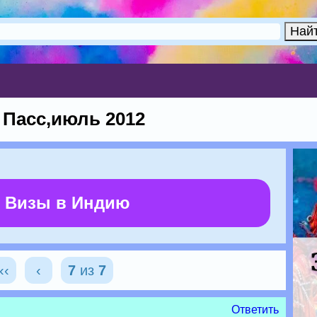
 Пасс,июль 2012
 Визы в Индию
‹‹
‹
7
из
7
Ответить