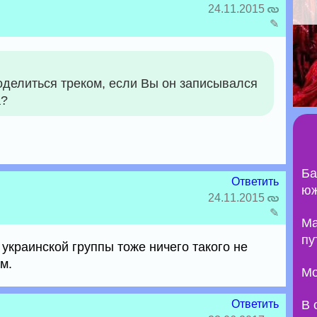
24.11.2015
✎
оделиться треком, если Вы он записывался
а?
Ба
Ответить
юж
24.11.2015
✎
Ma
пу
 украинской группы тоже ничего такого не
м.
Мо
Ответить
В 