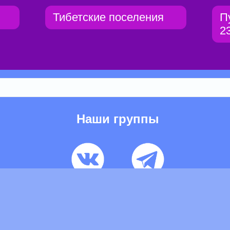
Тибетские поселения
П
2
Наши группы
ьзовательское соглашение
Pеклaма
Контакты