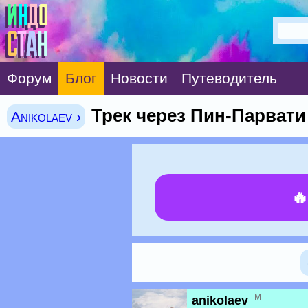
Форум
Блог
Новости
Путеводитель
Трек через Пин-Парвати
Anikolaev ›

м
anikolaev