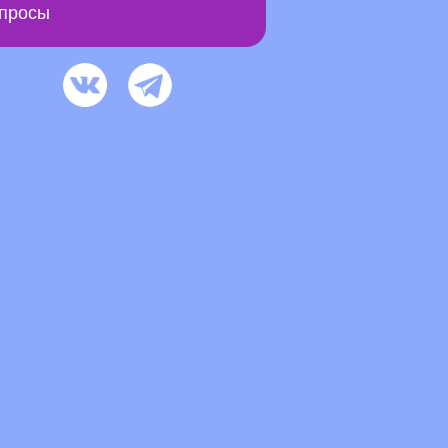
просы