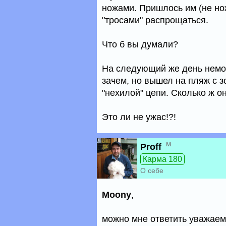
ножами. Пришлось им (не но
"тросами" распрощаться.
Что б вы думали?
На следующий же день немоло
зачем, но вышел на пляж с з
"нехилой" цепи. Сколько ж он
Это ли не ужас!?!
м
Proff
Карма 180
О себе
Moony
,
можно мне ответить уважае