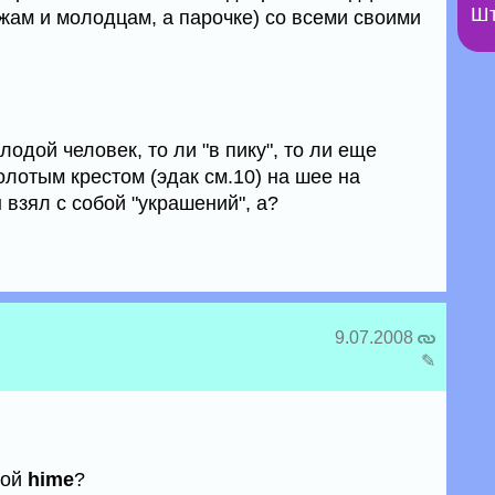
Шт
жам и молодцам, а парочке) со всеми своими
дой человек, то ли "в пику", то ли еще
олотым крестом (эдак см.10) на шее на
 взял с собой "украшений", а?
9.07.2008
✎
мой
hime
?