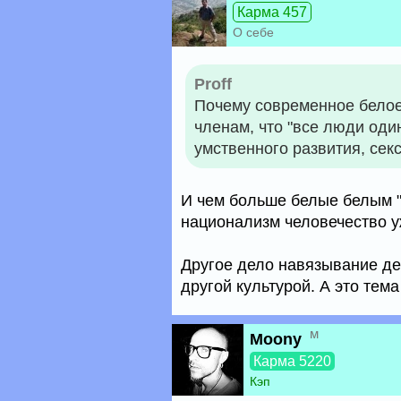
Карма 457
О себе
Proff
Почему современное белое
членам, что "все люди оди
умственного развития, сек
И чем больше белые белым "
национализм человечество у
Другое дело навязывание де
другой культурой. А это тем
м
Moony
Карма 5220
Кэп