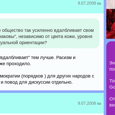
9.07.2008
 общество так усиленно вдалбливает свом
наковы", независимо от цвета кожи, уровня
суальной ориентации?
вдалбливает" тем лучше. Расизм и
Зн
же проходило.
по
мократии (порядков ) для других народов с
То
а и повод для дискуссии отдельно.
Go
От
9.07.2008
ви