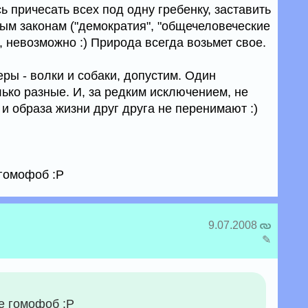
ь причесать всех под одну гребенку, заставить
ым законам ("демократия", "общечеловеческие
ти, невозможно :) Природа всегда возьмет свое.
ры - волки и собаки, допустим. Один
лько разные. И, за редким исключением, не
 образа жизни друг друга не перенимают :)
 гомофоб :Р
9.07.2008
✎
не гомофоб :Р