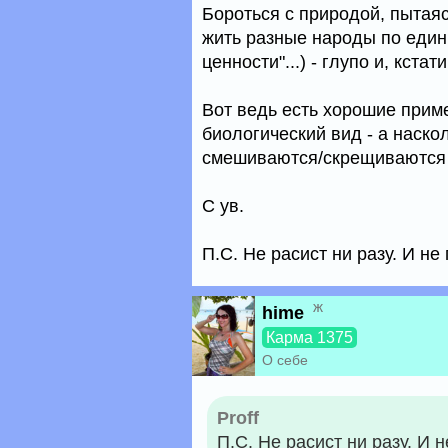
Бороться с природой, пытаяс
жить разные народы по един
ценности"...) - глупо и, кста
Вот ведь есть хорошие приме
биологический вид - а наско
смешиваются/скрещиваются и
С ув.
П.С. Не расист ни разу. И не
ж
hime
Карма 1375
О себе
Proff
П.С. Не расист ни разу. И 