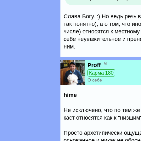
Слава Богу. :) Но ведь речь 
так понятно), а о том, что и
числе) относятся к местному
себе неуважительное и пре
ним.
м
Proff
Карма 180
О себе
hime
Не исключено, что по тем ж
каст относятся как к "низшим
Просто архетипически ощуща
основанное и никак не обосн