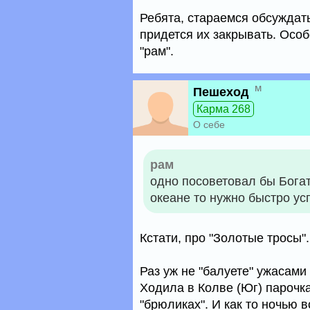
Ребята, стараемся обсуждат
придется их закрывать. Особ
"рам".
м
Пешеход
Карма 268
О себе
рам
одно посоветовал бы Богат
океане то нужно быстро ус
Кстати, про "Золотые тросы".
Раз уж не "балуете" ужасами
Ходила в Колве (Юг) парочка 
"брюликах". И как то ночью 