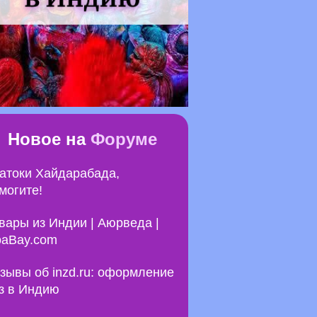
Новое на
Форуме
атоки Хайдарабада,
могите!
вары из Индии | Аюрведа |
aBay.com
зывы об inzd.ru: оформление
з в Индию