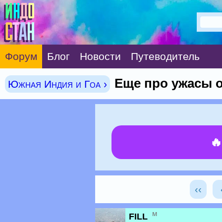
Форум
Блог
Новости
Путеводитель
Еще про ужасы от
Южная Индия и Гоа ›

‹‹
м
FILL