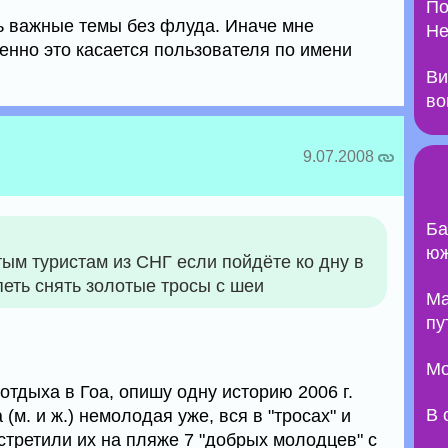
По
ь важные темы без флуда. Иначе мне
Не
енно это касается пользователя по имени
Ви
во
9.07.2008
Ба
юж
ым туристам из СНГ если пойдёте ко дну в
петь снять золотые тросы с шеи
Ma
пу
Мо
 отдыха в Гоа, опишу одну историю 2006 г.
В 
(м. и ж.) немолодая уже, вся в "тросах" и
встретили их на пляже 7 "добрых молодцев" с