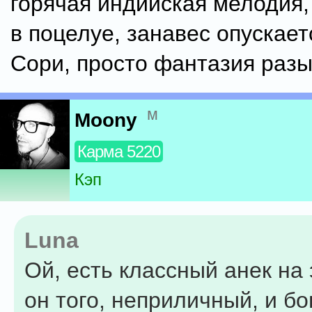
горячая индийская мелодия,
в поцелуе, занавес опускается 
Сори, просто фантазия разыг
м
Moony
Карма 5220
Кэп
Luna
Ой, есть классный анек на 
он того, неприличный, и бо