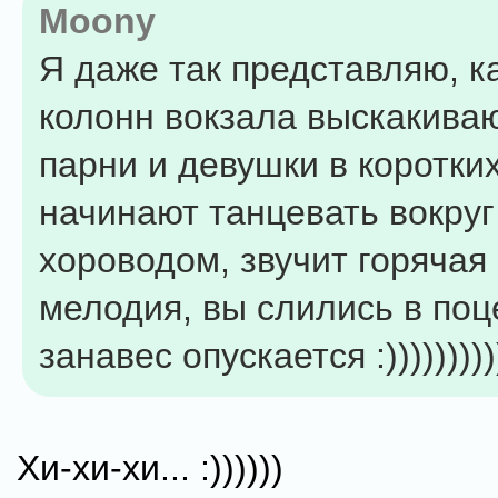
Moony
Я даже так представляю, ка
колонн вокзала выскакива
парни и девушки в коротких
начинают танцевать вокруг
хороводом, звучит горячая
мелодия, вы слились в поц
занавес опускается :)))))))))
Хи-хи-хи... :))))))