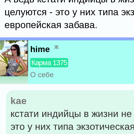
целуются - это у них типа эк
европейская забава.
ж
hime
Карма 1375
О себе
kae
кстати индийцы в жизни не
это у них типа экзотическая