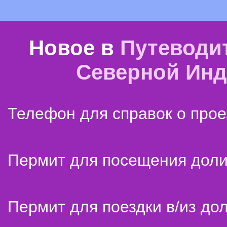
Новое в
Путеводи
Северной Ин
Телефон для справок о прое
Пермит для посещения дол
Пермит для поездки в/из до