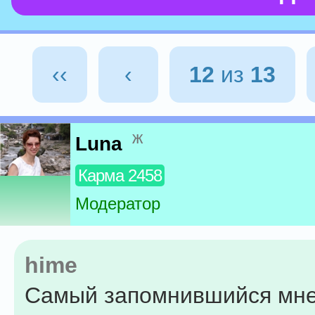
‹‹
‹
12
из
13
ж
Luna
Карма 2458
Модератор
hime
Самый запомнившийся мне