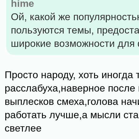
hime
Ой, какой же популярность
пользуются темы, предос
широкие возможности для 
Просто народу, хоть иногда 
расслабуха,наверное после
выплесков смеха,голова нач
работать лучше,а мысли ст
светлее