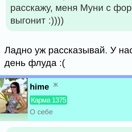
расскажу, меня Муни с фо
выгонит :))))
Ладно уж рассказывай. У на
день флуда :(
ж
hime
Карма 1375
О себе