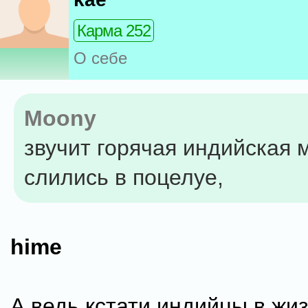
Карма 252
О себе
Moony
звучит горячая индийская 
слились в поцелуе,
hime
А ведь кстати индийцы в жи