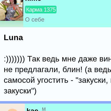
Карма 1375
О себе
Luna
:))))))) Так ведь мне даже в
не предлагали, блин! (а вед
самосой угостить - "закуски,
закуски")
м
kae