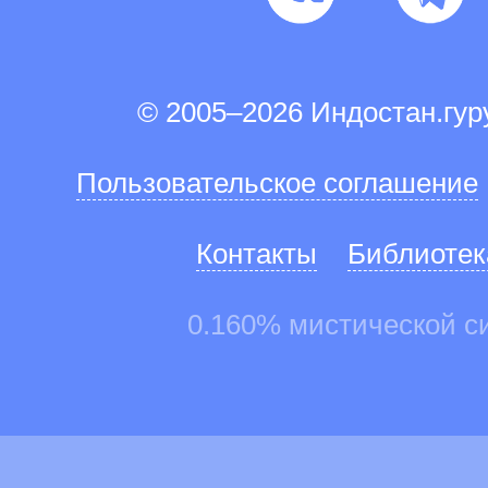
© 2005–2026 Индостан.гу
Пользовательское соглашение
Контакты
Библиотек
0.160% мистической с