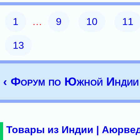
1
…
9
10
11
13
‹ Форум по Южной Индии
Товары из Индии | Аюрвед