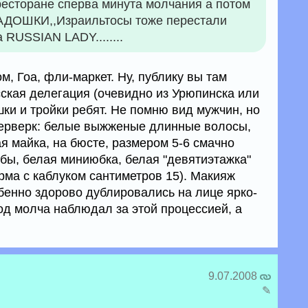
сторане сперва минута молчания а потом
ДОШКИ,,Израильтосы тоже перестали
 RUSSIAN LADY........
м, Гоа, фли-маркет. Ну, публику вы там
сская делегация (очевидно из Урюпинска или
ки и тройки ребят. Не помню вид мужчин, но
ерверк: белые выжженые длинные волосы,
я майка, на бюсте, размером 5-6 смачно
убы, белая миниюбка, белая "девятиэтажка"
ма с каблуком сантиметров 15). Макияж
обенно здорово дублировались на лице ярко-
од молча наблюдал за этой процессией, а
9.07.2008
✎