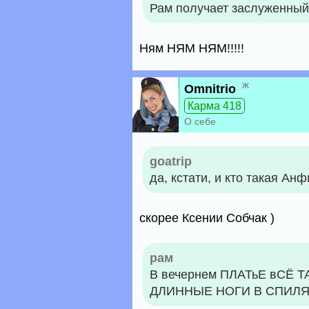
Рам получает заслуженный
Ням НЯМ НЯМ!!!!!
ж
Omnitrio
Карма 418
О себе
goatrip
да, кстати, и кто такая А
скорее Ксении Собчак )
рам
В вечернем ПЛАТьЕ вСЁ
ДЛИННЫЕ НОГИ В СПИЛ