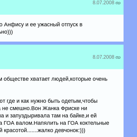
8.07.2008
о Анфису и ее ужасный отпуск в
но)))
8.07.2008
м обществе хватает людей,которые очень
ют где и как нужно быть одетым,чтобы
а не смешно.Вон Жанка Фриске ни
а и запуздыривала там на байке,и ей
а ГОА валом.Напялить на ГОА коктельные
красотой.......жалко девчонок:)))