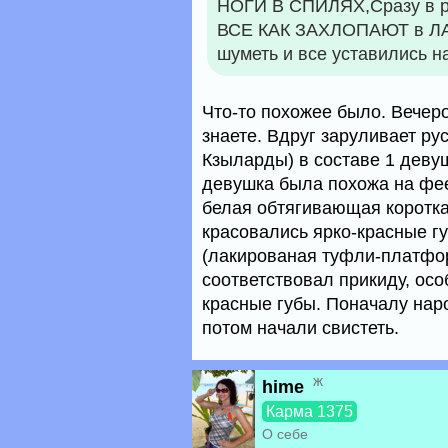
НОГИ В СПИЛЯХ,Сразу в ре
ВСЕ КАК ЗАХЛОПАЮТ в ЛА
шуметь и все уставились на
Что-то похожее было. Вечеро
знаете. Вдруг заруливает ру
Кзыларды) в составе 1 девуш
девушка была похожа на фе
белая обтягивающая коротка
красовались ярко-красные г
(лакированая туфли-платфор
соответствовал прикиду, ос
красные губы. Поначалу нар
потом начали свистеть.
ж
hime
Карма 1375
О себе