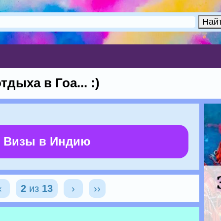
дыха в Гоа... :)
 Визы в Индию
‹
2
из
13
›
››