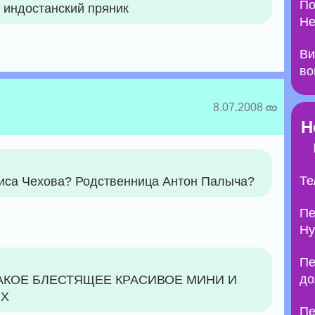
По
 индостанский пряник
Не
Ви
во
8.07.2008
Н
Те
нфиса Чехова? Родственница Антон Палыча?
Пе
Ну
Пе
до
 ТАКОЕ БЛЕСТЯЩЕЕ КРАСИВОЕ МИНИ И
ЯХ
Пе