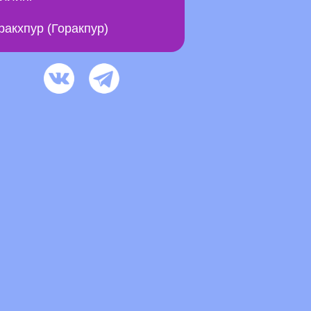
ракхпур (Горакпур)