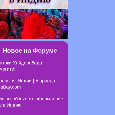
Новое на
Форуме
атоки Хайдарабада,
могите!
вары из Индии | Аюрведа |
aBay.com
зывы об inzd.ru: оформление
з в Индию