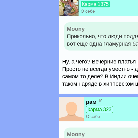
Карма 1375
О себе
Moony
Прикольно, что люди подде
вот еще одна гламурная б
Ну, а чего? Вечерние платья и
Просто не всегда уместно - д
самом-то деле? В Индии оче
таком наряде в хипповском ш
м
рам
Карма 323
О себе
Moony