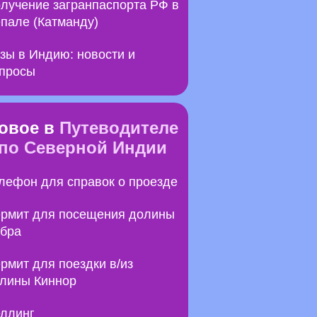
лучение загранпаспорта РФ в
пале (Катманду)
зы в Индию: новости и
просы
овое в
Путеводителе
по Северной Индии
лефон для справок о проезде
рмит для посещения долины
бра
рмит для поездки в/из
лины Киннор
ллинг