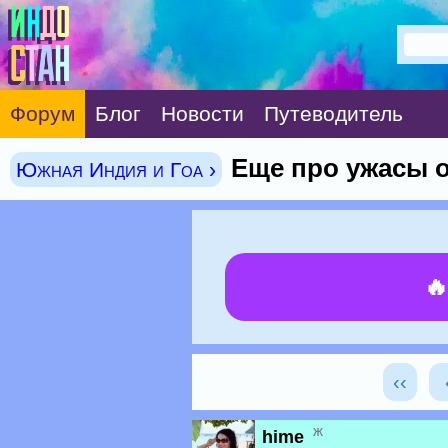
Форум
Блог
Новости
Путеводитель
Еще про ужасы от
Южная Индия и Гоа ›

‹‹
ж
hime