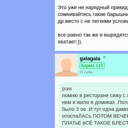
Это уже не нарядный прикид 
сомнивайтесь такие барышни
др.место с не легкими усло
все равно так же и вырядятс
хватает:)).
ж
galagala
Карма 110
О себе
рам
помню в ресторане сижу с 
нем и жили в домиках ,Пол
было 3 ое .И тут одна дам
отоспаЛАСь ПОТОМ ВЕЧЕ
ПЛАТьЕ вСЁ ТАКОЕ БЛЕ