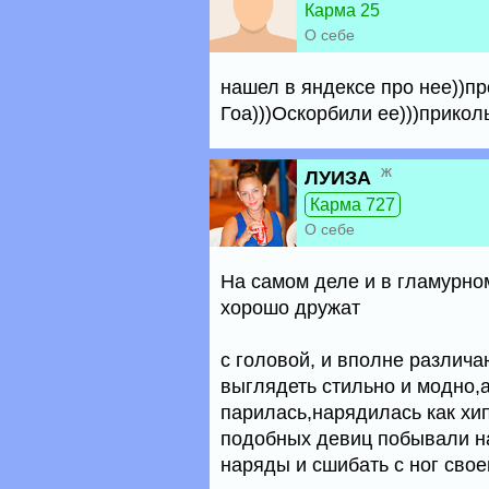
Карма 25
О себе
нашел в яндексе про нее))пр
Гоа)))Оскорбили ее)))приколь
ж
ЛУИЗА
Карма 727
О себе
На самом деле и в гламурно
хорошо дружат
с головой, и вполне различа
выглядеть стильно и модно,
парилась,нарядилась как хип
подобных девиц побывали н
наряды и сшибать с ног своей 