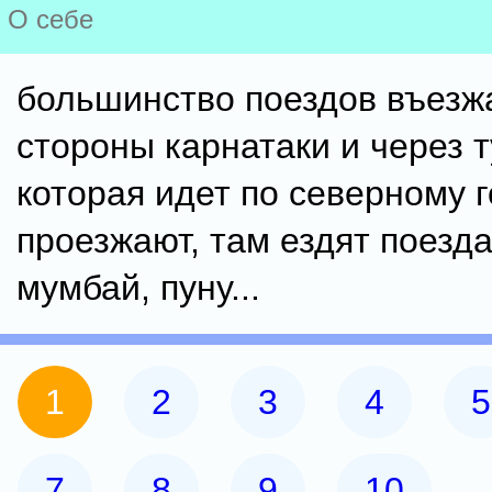
О себе
большинство поездов въезж
стороны карнатаки и через ту
которая идет по северному г
проезжают, там ездят поезда
мумбай, пуну...
1
2
3
4
5
7
8
9
10