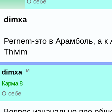
О себе
dimxa
Pernem-это в Арамболь, а к
Thivim
м
dimxa
Карма 8
О себе
Вопрос изначально про общ