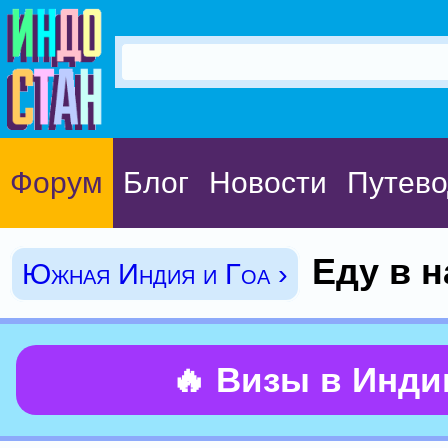
Форум
Блог
Новости
Путево
Еду в н
Южная Индия и Гоа ›
🔥 Визы в Инд