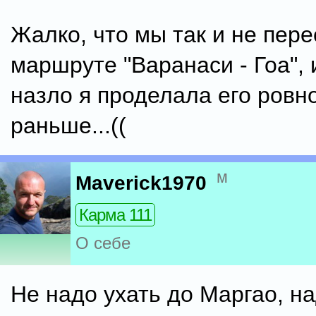
Жалко, что мы так и не пере
маршруте "Варанаси - Гоа", 
назло я проделала его ровн
раньше...((
м
Maverick1970
Карма 111
О себе
Не надо ухать до Маргао, н