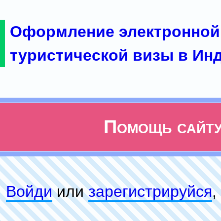
Оформление электронной
туристической визы в Ин
Помощь сайт
Войди
или
зарeгиcтpируйся
,