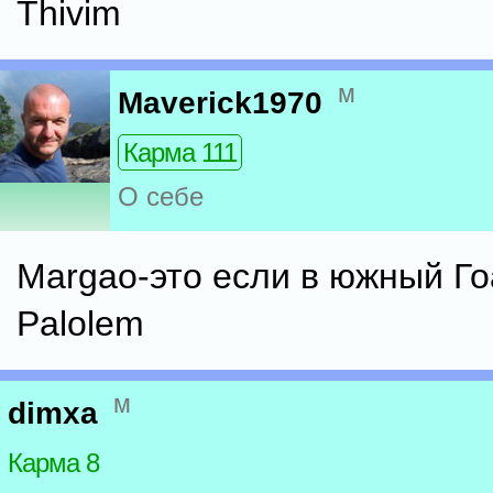
Thivim
м
Maverick1970
Карма 111
О себе
Margao-это если в южный Го
Palolem
м
dimxa
Карма 8