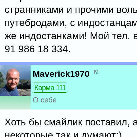
странниками и прочими вол
путебродами, с индостанцам
же индостанками! Мой тел. 
91 986 18 334.
м
Maverick1970
Карма 111
О себе
Хоть бы смайлик поставил, а
некоторые так и думают:)