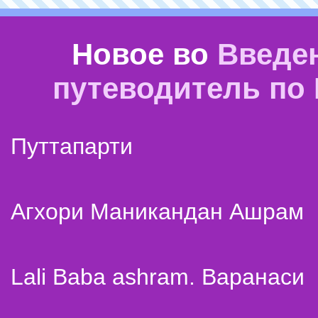
Новое во
Введе
путеводитель по
Путтапарти
Агхори Маникандан Ашрам
Lali Baba ashram. Варанаси