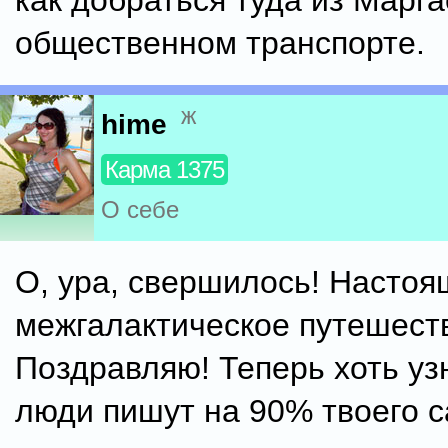
как добраться туда из Марга
общественном транспорте.
ж
hime
Карма 1375
О себе
О, ура, свершилось! Насто
межгалактическое путешеств
Поздравляю! Теперь хоть уз
люди пишут на 90% твоего с